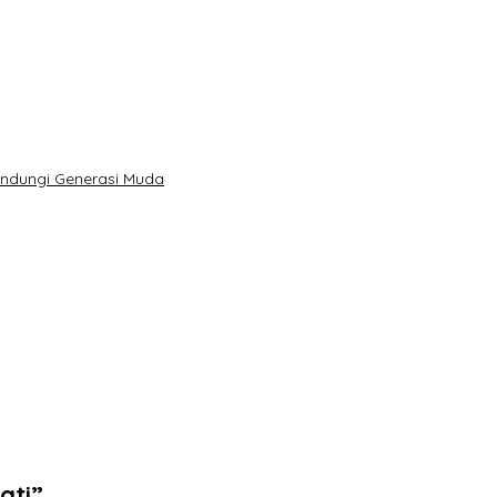
indungi Generasi Muda
ati”