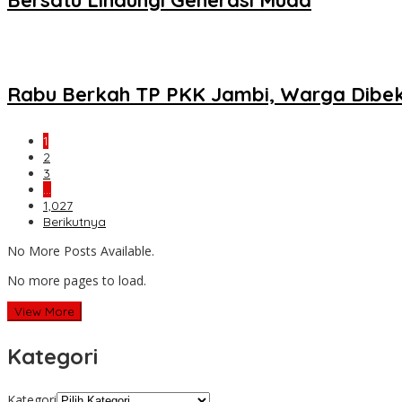
Rabu Berkah TP PKK Jambi, Warga Dibek
1
2
3
…
1,027
Berikutnya
No More Posts Available.
No more pages to load.
View More
Kategori
Kategori