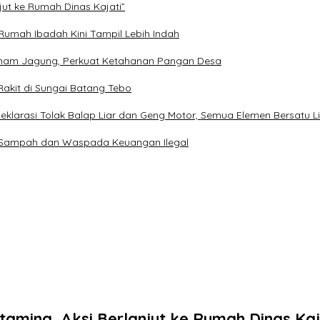
ut ke Rumah Dinas Kajati”
 Rumah Ibadah Kini Tampil Lebih Indah
anam Jagung, Perkuat Ketahanan Pangan Desa
 Rakit di Sungai Batang Tebo
klarasi Tolak Balap Liar dan Geng Motor, Semua Elemen Bersatu L
a Sampah dan Waspada Keuangan Ilegal
mina, Aksi Berlanjut ke Rumah Dinas Kaj