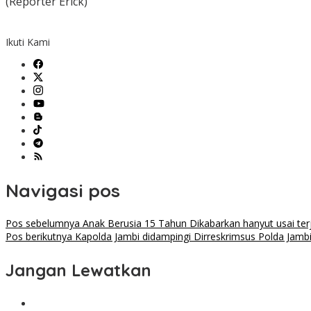
(Reporter Erick)
Ikuti Kami
Navigasi pos
Pos sebelumnya
Anak Berusia 15 Tahun Dikabarkan hanyut usai te
Pos berikutnya
Kapolda Jambi didampingi Dirreskrimsus Polda Jam
Jangan Lewatkan