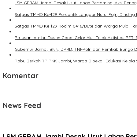
LSM GERAM Jambi Desak Usut Lahan Pertamina, Aksi Berlanj
Satgas TMMD Ke-129 Percantik Langgar Nurul Fajri, Dinding
Satgas TMMD Ke-129 Kodim 0416/Bute dan Warga Mulai T
Ratusan Ibu-Ibu Dusun Candi Gelar Aksi Tolak Aktivitas PETI
Gubernur Jambi, BNN, DPRD, TNI-Polri dan Pemkab Bungo De
Rabu Berkah TP PKK Jambi, Warga Dibekali Edukasi Kelol
Komentar
News Feed
LSM GERAM Jambi Desak Usut Lahan Perta