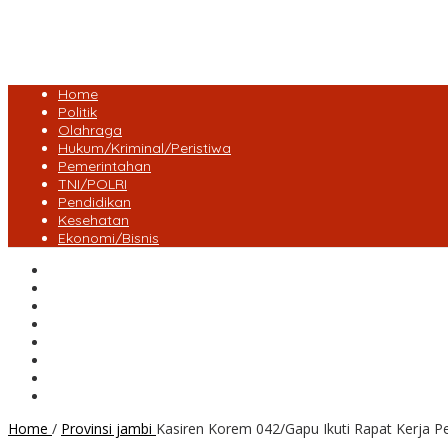
Home
Politik
Olahraga
Hukum/Kriminal/Peristiwa
Pemerintahan
TNI/POLRI
Pendidikan
Kesehatan
Ekonomi/Bisnis
Lensa Desa
Bungo
Kota Jambi
Tebo
BatangHari
Provinsi jambi
Bengkulu
Maluku Utara
Home
/
Provinsi jambi
Kasiren Korem 042/Gapu Ikuti Rapat Kerja 