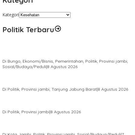
Kategori
Kategori
Politik Terbaru
Diduga Program Prowitra Kabupaten Bungo Berjalan Kurang
Terbuka, Publik Pertanyakan Transparansi
Di Bungo, Ekonomi/Bisnis, Pemerintahan, Politik, Provinsi jambi,
Sosial/Budaya/Peduli
|
8 Agustus 2026
HUT PRI Ke-1, DPD PRI Jambi Ikuti Virtual dan Gelar Aksi Sosial,
dari Sembako hingga Pasar Tradisional
Di Politik, Provinsi jambi, Tanjung Jabung Barat
|
8 Agustus 2026
Syarif Fasha Kembali Terpilih Ketua DPW NasDem Jambi,
Nyatakan Siap Maju Pilgub 2029 Jika Didukung DPP
Di Politik, Provinsi jambi
|
8 Agustus 2026
Pokir Kemas Faried Berbuah Nyata, Warga RT 07 Telanaipura
Kini Nikmati Jalan Lebih Nyaman
Di Kota Jambi, Politik, Provinsi jambi, Sosial/Budaya/Peduli
|
7