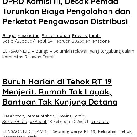
DPRD Komisi III, Desak Pemda
Turunkan Biaya Pengolahan dan
Perketat Pengawasan Distribusi
Bungo
,
Kesehatan
,
Pemerintahan
,
Provinsi jambi
,
Sosial/Budaya/Peduli
|
24 Februari 2026
oleh
lensaone
LENSAONE.ID – Bungo – Sejumlah relawan yang tergabung dalam
komunitas Relawan Darah
Buruh Harian di Tehok RT 19
Menjerit: Rumah Tak Layak,
Bantuan Tak Kunjung Datang
Kesehatan
,
Pemerintahan
,
Provinsi jambi
,
Sosial/Budaya/Peduli
|
18 Februari 2026
oleh
lensaone
LENSAONE.ID – JAMBI – Seorang warga RT 19, Kelurahan Tehok,