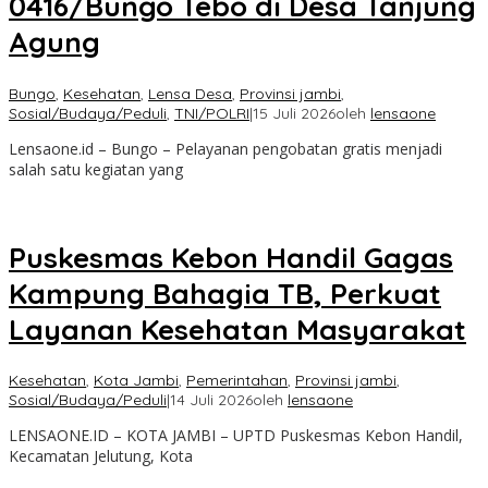
0416/Bungo Tebo di Desa Tanjung
Agung
Bungo
,
Kesehatan
,
Lensa Desa
,
Provinsi jambi
,
Sosial/Budaya/Peduli
,
TNI/POLRI
|
15 Juli 2026
oleh
lensaone
Lensaone.id – Bungo – Pelayanan pengobatan gratis menjadi
salah satu kegiatan yang
Puskesmas Kebon Handil Gagas
Kampung Bahagia TB, Perkuat
Layanan Kesehatan Masyarakat
Kesehatan
,
Kota Jambi
,
Pemerintahan
,
Provinsi jambi
,
Sosial/Budaya/Peduli
|
14 Juli 2026
oleh
lensaone
LENSAONE.ID – KOTA JAMBI – UPTD Puskesmas Kebon Handil,
Kecamatan Jelutung, Kota