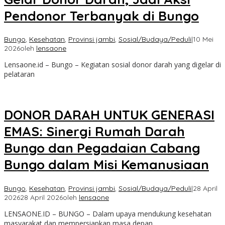
Pendonor Terbanyak di Bungo
Bungo
,
Kesehatan
,
Provinsi jambi
,
Sosial/Budaya/Peduli
|
10 Mei
2026
oleh
lensaone
Lensaone.id – Bungo – Kegiatan sosial donor darah yang digelar di
pelataran
DONOR DARAH UNTUK GENERASI
EMAS: Sinergi Rumah Darah
Bungo dan Pegadaian Cabang
Bungo dalam Misi Kemanusiaan
Bungo
,
Kesehatan
,
Provinsi jambi
,
Sosial/Budaya/Peduli
|
28 April
2026
28 April 2026
oleh
lensaone
LENSAONE.ID – BUNGO – Dalam upaya mendukung kesehatan
masyarakat dan mempersiapkan masa depan