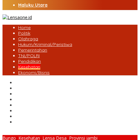
Maluku Utara
Home
Politik
Olahraga
Hukum/Kriminal/Peristiwa
Pemerintahan
TNI/POLRI
Pendidikan
Kesehatan
Ekonomi/Bisnis
Lensa Desa
Bungo
Kota Jambi
Tebo
BatangHari
Provinsi jambi
Bengkulu
Maluku Utara
Bungo
,
Kesehatan
,
Lensa Desa
,
Provinsi jambi
,