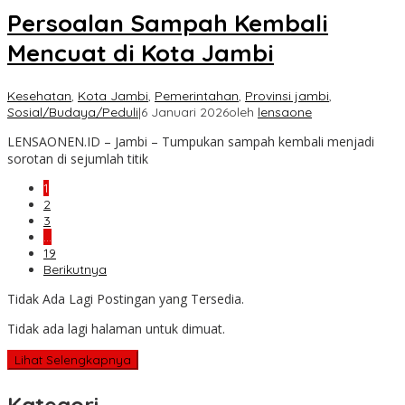
Persoalan Sampah Kembali
Mencuat di Kota Jambi
Kesehatan
,
Kota Jambi
,
Pemerintahan
,
Provinsi jambi
,
Sosial/Budaya/Peduli
|
6 Januari 2026
oleh
lensaone
LENSAONEN.ID – Jambi – Tumpukan sampah kembali menjadi
sorotan di sejumlah titik
1
2
3
…
19
Berikutnya
Tidak Ada Lagi Postingan yang Tersedia.
Tidak ada lagi halaman untuk dimuat.
Lihat Selengkapnya