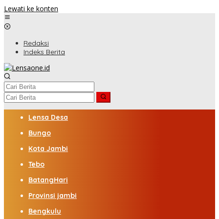
Lewati ke konten
Redaksi
Indeks Berita
Lensa Desa
Bungo
Kota Jambi
Tebo
BatangHari
Provinsi jambi
Bengkulu