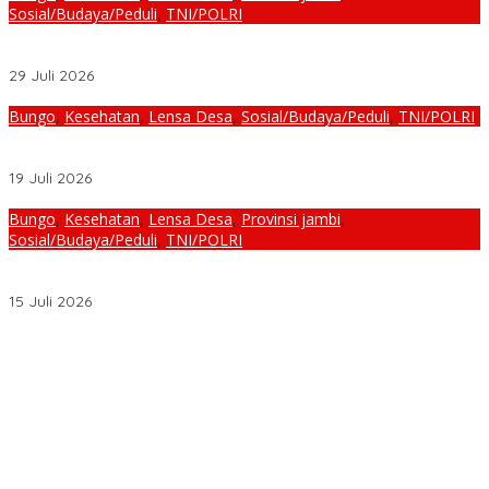
Sosial/Budaya/Peduli
,
TNI/POLRI
Pelayanan Kesehatan TMMD Ke-129 Disambut Antusias, Warga
Desa Tanjung Agung Manfaatkan Pemeriksaan Gratis
29 Juli 2026
Bungo
,
Kesehatan
,
Lensa Desa
,
Sosial/Budaya/Peduli
,
TNI/POLRI
Satgas TMMD Ke-129 Rutin Jalani Pemeriksaan Kesehatan, Jaga
Kondisi Tetap Prima
19 Juli 2026
Bungo
,
Kesehatan
,
Lensa Desa
,
Provinsi jambi
,
Sosial/Budaya/Peduli
,
TNI/POLRI
Pengobatan Gratis Warnai Pembukaan TMMD Ke-129 Kodim
0416/Bungo Tebo di Desa Tanjung Agung
15 Juli 2026
Diduga Program Prowitra Kabupaten Bungo Berjalan Kurang
Terbuka, Publik Pertanyakan Transparansi
HUT PRI Ke-1, DPD PRI Jambi Ikuti Virtual dan Gelar Aksi Sosial,
dari Sembako hingga Pasar Tradisional
Syarif Fasha Kembali Terpilih Ketua DPW NasDem Jambi,
Nyatakan Siap Maju Pilgub 2029 Jika Didukung DPP