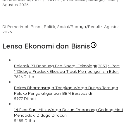
Agustus 2026
Presiden Prabowo Terima Pimpinan MPR, Bahas Sidang Tahunan
MPR dan Pokok-Pokok Haluan Negara
Di Pemerintah Pusat, Politik, Sosial/Budaya/Peduli
|
4 Agustus
2026
Lensa Ekonomi dan Bisnis
Polemik PT.Bandung Eco Sinergi Teknologi(BEST). Part
1″Diduga Produck Ekosida Tidak Mempunyai Izin Edar.
7626 Dilihat
Polres Dharmasraya Tangkap Warga Bungo Terduga
Pelaku Penyalahgunaan BBM Bersubsidi
5977 Dilihat
14 Ekor Sapi Milik Warga Dusun Embacang Gedang Mati
Mendadak, Diduga Diracun
5485 Dilihat