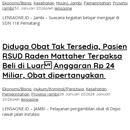
Ekonomi/Bisnis
,
Kesehatan
,
Muaro Jambi
,
Pemerintahan
,
Provinsi
jambi
|
30 Januari 2026
oleh
lensaone
LENSAONE.ID – Jambi – Suasana kegiatan belajar mengajar di
SDN 118 Pematang
Diduga Obat Tak Tersedia, Pasien
RSUD Raden Mattaher Terpaksa
Beli di Luar Anggaran Rp 24
Miliar, Obat dipertanyakan
Ekonomi/Bisnis
,
Hukum/Kriminal/Peristiwa
,
Kesehatan
,
Pemerintahan
,
Provinsi jambi
|
28 Januari 2026
28 Januari
2026
oleh
lensaone
LENSAONE.ID – JAMBI – Pelayanan pengambilan obat di Depo
rawat jalan instalasi