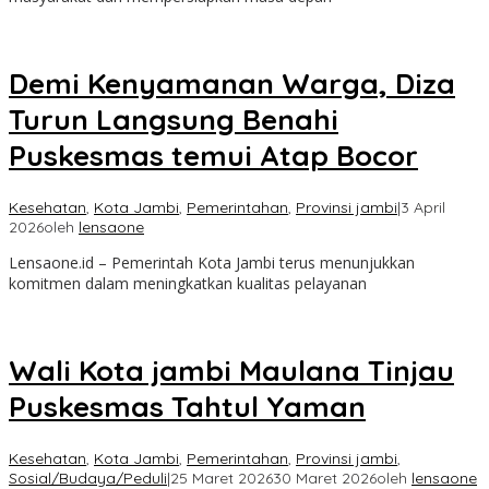
Demi Kenyamanan Warga, Diza
Turun Langsung Benahi
Puskesmas temui Atap Bocor
Kesehatan
,
Kota Jambi
,
Pemerintahan
,
Provinsi jambi
|
3 April
2026
oleh
lensaone
Lensaone.id – Pemerintah Kota Jambi terus menunjukkan
komitmen dalam meningkatkan kualitas pelayanan
Wali Kota jambi Maulana Tinjau
Puskesmas Tahtul Yaman
Kesehatan
,
Kota Jambi
,
Pemerintahan
,
Provinsi jambi
,
Sosial/Budaya/Peduli
|
25 Maret 2026
30 Maret 2026
oleh
lensaone