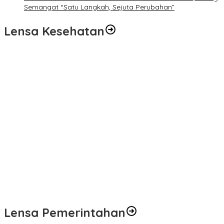
Semangat “Satu Langkah, Sejuta Perubahan”
Lensa Kesehatan
Pelayanan Kesehatan TMMD Ke-129 Disambut Antusias, Warga
Desa Tanjung Agung Manfaatkan Pemeriksaan Gratis
Satgas TMMD Ke-129 Rutin Jalani Pemeriksaan Kesehatan, Jaga
Kondisi Tetap Prima
Pengobatan Gratis Warnai Pembukaan TMMD Ke-129 Kodim
0416/Bungo Tebo di Desa Tanjung Agung
Puskesmas Kebon Handil Gagas Kampung Bahagia TB, Perkuat
Layanan Kesehatan Masyarakat
Sambut Hari Bhayangkara ke-80, Polda Jambi Gelar Gerakan
Bersama Bersih Lingkungan Road to Presisi Merdeka Run 2026
Lensa Pemerintahan