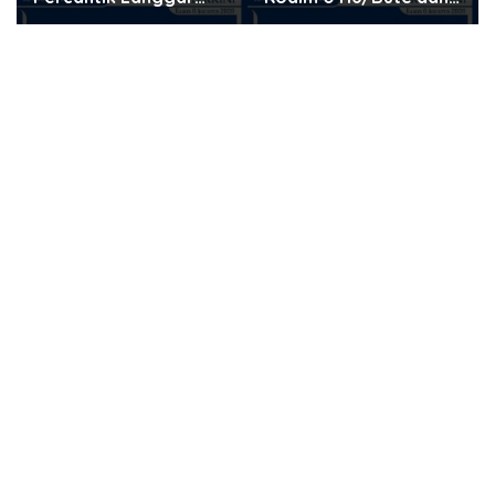
Nurul Fajri, Dinding
Warga Mulai Tanam
Rumah Ibadah Kini
Jagung, Perkuat
Tampil Lebih Indah
Ketahanan Pangan
Desa