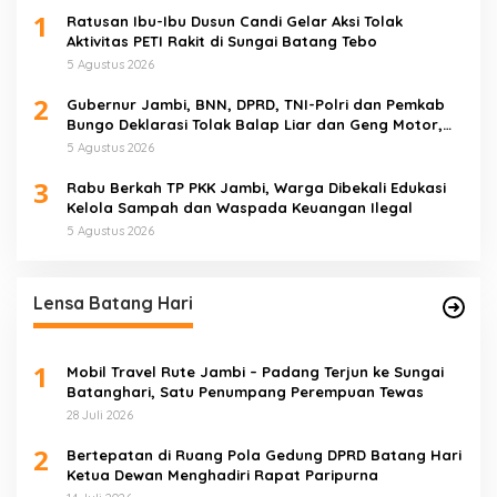
1
Ratusan Ibu-Ibu Dusun Candi Gelar Aksi Tolak
Aktivitas PETI Rakit di Sungai Batang Tebo
5 Agustus 2026
2
Gubernur Jambi, BNN, DPRD, TNI-Polri dan Pemkab
Bungo Deklarasi Tolak Balap Liar dan Geng Motor,
Semua Elemen Bersatu Lindungi Generasi Muda
5 Agustus 2026
3
Rabu Berkah TP PKK Jambi, Warga Dibekali Edukasi
Kelola Sampah dan Waspada Keuangan Ilegal
5 Agustus 2026
Lensa Batang Hari
1
Mobil Travel Rute Jambi – Padang Terjun ke Sungai
Batanghari, Satu Penumpang Perempuan Tewas
28 Juli 2026
2
Bertepatan di Ruang Pola Gedung DPRD Batang Hari
Ketua Dewan Menghadiri Rapat Paripurna