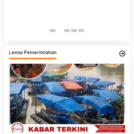
P
K
T
Lensa Pemerintahan