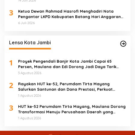
14 Juli 2026
3
Ketua Dewan Rahmad Hasrofi Menghadiri Nota
Pengantar LKPD Kabupaten Batang Hari Anggaran
2025
6 Juli 2026
Lensa Kota Jambi
1
Proyek Pengendali Banjir Kota Jambi Capai 65
Persen, Maulana dan Edi Dorong Jadi Daya Tarik
Wisata
3 Agustus 2026
2
Rayakan HUT ke-52, Perumdam Tirta Mayang
Salurkan Santunan dan Dana Prestasi, Perkuat
Komitmen Tingkatkan Pelayanan
1 Agustus 2026
3
HUT ke-52 Perumdam Tirta Mayang, Maulana Dorong
Transformasi Menuju Perusahaan Daerah yang
Mandiri dan Profesional
1 Agustus 2026