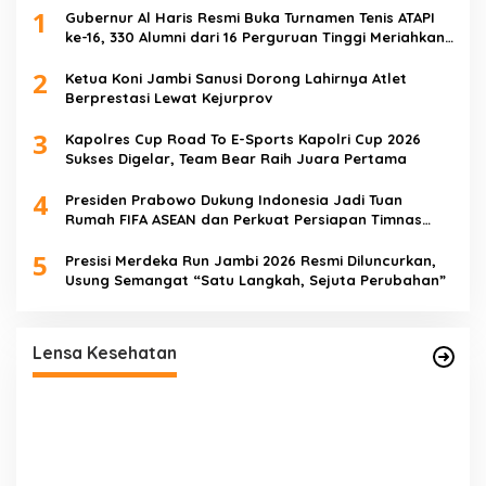
1
Gubernur Al Haris Resmi Buka Turnamen Tenis ATAPI
ke-16, 330 Alumni dari 16 Perguruan Tinggi Meriahkan
Jambi
2
Ketua Koni Jambi Sanusi Dorong Lahirnya Atlet
Berprestasi Lewat Kejurprov
3
Kapolres Cup Road To E-Sports Kapolri Cup 2026
Sukses Digelar, Team Bear Raih Juara Pertama
4
Presiden Prabowo Dukung Indonesia Jadi Tuan
Rumah FIFA ASEAN dan Perkuat Persiapan Timnas
Menuju Piala Dunia 2030
5
Presisi Merdeka Run Jambi 2026 Resmi Diluncurkan,
Usung Semangat “Satu Langkah, Sejuta Perubahan”
ut
Satgas TMMD Ke-129 Rutin Jalani
Pemeriksaan Kesehatan, Jaga Kondisi Tetap
Lensa Kesehatan
Prima