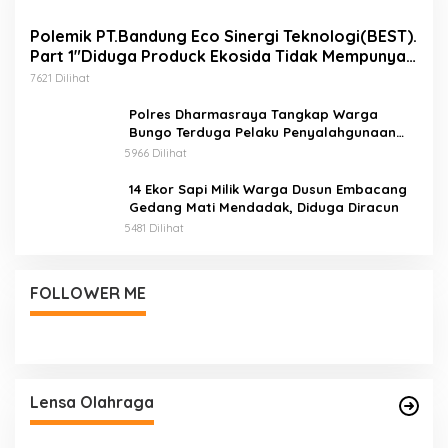
Polemik PT.Bandung Eco Sinergi Teknologi(BEST).
Part 1″Diduga Produck Ekosida Tidak Mempunyai
Izin Edar.
7621 Dilihat
Polres Dharmasraya Tangkap Warga
Bungo Terduga Pelaku Penyalahgunaan
BBM Bersubsidi
5966 Dilihat
14 Ekor Sapi Milik Warga Dusun Embacang
Gedang Mati Mendadak, Diduga Diracun
5481 Dilihat
FOLLOWER ME
Lensa Olahraga