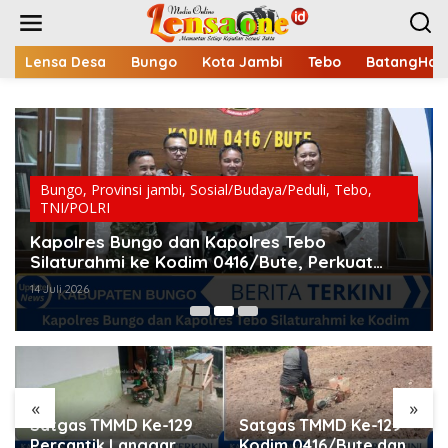
L
e
w
a
Lensa Desa
Bungo
Kota Jambi
Tebo
BatangHari
t
i
k
e
k
o
n
Bungo
,
Provinsi jambi
,
Sosial/Budaya/Peduli
,
Tebo
,
t
TNI/POLRI
e
Kapolres Bungo dan Kapolres Tebo
n
Silaturahmi ke Kodim 0416/Bute, Perkuat
Sinergi TNI-Polri
14 Juli 2026
«
»
Satgas TMMD Ke-129
Satgas TMMD Ke-129
Percantik Langgar
Kodim 0416/Bute dan