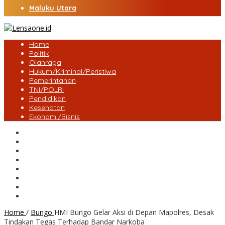
Maluku Utara
Home
Politik
Olahraga
Hukum/Kriminal/Peristiwa
Pemerintahan
TNI/POLRI
Pendidikan
Kesehatan
Ekonomi/Bisnis
Lensa Desa
Bungo
Kota Jambi
Tebo
BatangHari
Provinsi jambi
Bengkulu
Maluku Utara
Home
/
Bungo
HMI Bungo Gelar Aksi di Depan Mapolres, Desak
Tindakan Tegas Terhadap Bandar Narkoba