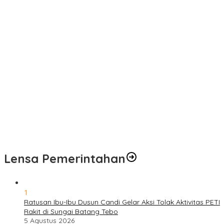
Pelayanan Kesehatan TMMD Ke-129 Disambut Antusias, Warga
Desa Tanjung Agung Manfaatkan Pemeriksaan Gratis
Satgas TMMD Ke-129 Rutin Jalani Pemeriksaan Kesehatan, Jaga
Kondisi Tetap Prima
Pengobatan Gratis Warnai Pembukaan TMMD Ke-129 Kodim
0416/Bungo Tebo di Desa Tanjung Agung
Puskesmas Kebon Handil Gagas Kampung Bahagia TB, Perkuat
Layanan Kesehatan Masyarakat
Sambut Hari Bhayangkara ke-80, Polda Jambi Gelar Gerakan
Bersama Bersih Lingkungan Road to Presisi Merdeka Run 2026
Lensa Pemerintahan
1
Ratusan Ibu-Ibu Dusun Candi Gelar Aksi Tolak Aktivitas PETI
Rakit di Sungai Batang Tebo
5 Agustus 2026