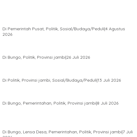
Presiden Prabowo Terima Pimpinan MPR, Bahas Sidang Tahunan
MPR dan Pokok-Pokok Haluan Negara
Di Pemerintah Pusat, Politik, Sosial/Budaya/Peduli
|
4 Agustus
2026
Perkuat Barisan Menuju Pemilu 2029, DPD PAN Bungo Gelar
MUSCAB VII Serentak
Di Bungo, Politik, Provinsi jambi
|
26 Juli 2026
Fauzi Ansori Terpilih Aklamasi Pimpin Demokrat Jambi, AHY
Tekankan Konsolidasi hingga Akar Rumput
Di Politik, Provinsi jambi, Sosial/Budaya/Peduli
|
13 Juli 2026
28 Datuk Rio Terpilih Hasil Pilrio Serentak 2026 di Kabupaten
Bungo Dijadwalkan Dilantik Dibulan Agustus–September
Di Bungo, Pemerintahan, Politik, Provinsi jambi
|
8 Juli 2026
Bupati Bungo Lantik Ahmad Saroni sebagai Rio PAW Dusun
Rantau Pandan, Camat: Lanjutkan Roda Pemerintahan yang
Sempat Tertunda
Di Bungo, Lensa Desa, Pemerintahan, Politik, Provinsi jambi
|
7 Juli