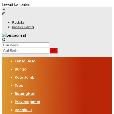
Lewati ke konten
Redaksi
Indeks Berita
Lensa Desa
Bungo
Kota Jambi
Tebo
BatangHari
Provinsi jambi
Bengkulu