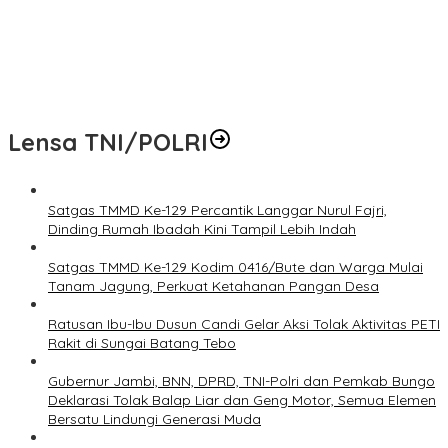
di Sungai Batang Tebo
Gubernur Jambi, BNN, DPRD, TNI-Polri dan Pemkab Bungo
Deklarasi Tolak Balap Liar dan Geng Motor, Semua Elemen
Bersatu Lindungi Generasi Muda
Lensa TNI/POLRI
Satgas TMMD Ke-129 Percantik Langgar Nurul Fajri,
Dinding Rumah Ibadah Kini Tampil Lebih Indah
Satgas TMMD Ke-129 Kodim 0416/Bute dan Warga Mulai
Tanam Jagung, Perkuat Ketahanan Pangan Desa
Ratusan Ibu-Ibu Dusun Candi Gelar Aksi Tolak Aktivitas PETI
Rakit di Sungai Batang Tebo
Gubernur Jambi, BNN, DPRD, TNI-Polri dan Pemkab Bungo
Deklarasi Tolak Balap Liar dan Geng Motor, Semua Elemen
Bersatu Lindungi Generasi Muda