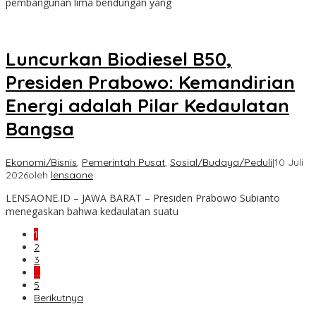
pembangunan lima bendungan yang
Luncurkan Biodiesel B50,
Presiden Prabowo: Kemandirian
Energi adalah Pilar Kedaulatan
Bangsa
Ekonomi/Bisnis
,
Pemerintah Pusat
,
Sosial/Budaya/Peduli
|
10 Juli
2026
oleh
lensaone
LENSAONE.ID – JAWA BARAT – Presiden Prabowo Subianto
menegaskan bahwa kedaulatan suatu
1
2
3
…
5
Berikutnya