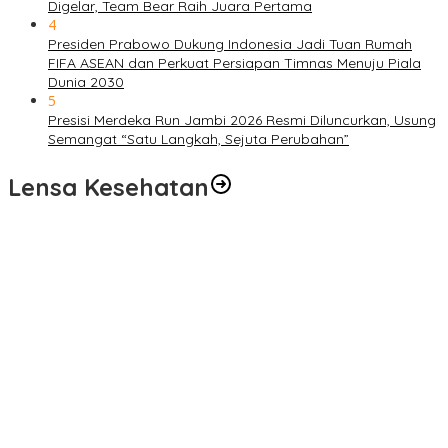
Digelar, Team Bear Raih Juara Pertama
4
Presiden Prabowo Dukung Indonesia Jadi Tuan Rumah
FIFA ASEAN dan Perkuat Persiapan Timnas Menuju Piala
Dunia 2030
5
Presisi Merdeka Run Jambi 2026 Resmi Diluncurkan, Usung
Semangat “Satu Langkah, Sejuta Perubahan”
Lensa Kesehatan
Pelayanan Kesehatan TMMD Ke-129 Disambut Antusias, Warga
Desa Tanjung Agung Manfaatkan Pemeriksaan Gratis
Satgas TMMD Ke-129 Rutin Jalani Pemeriksaan Kesehatan, Jaga
Kondisi Tetap Prima
Pengobatan Gratis Warnai Pembukaan TMMD Ke-129 Kodim
0416/Bungo Tebo di Desa Tanjung Agung
Puskesmas Kebon Handil Gagas Kampung Bahagia TB, Perkuat
Layanan Kesehatan Masyarakat