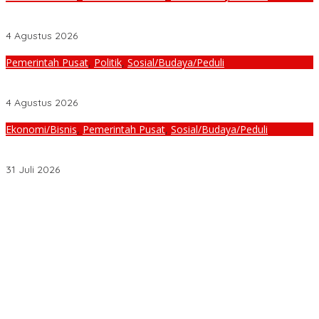
Presiden Prabowo dan PM Anutin Perkuat Kemitraan Strategis
Indonesia–Thailand
4 Agustus 2026
Pemerintah Pusat
,
Politik
,
Sosial/Budaya/Peduli
Presiden Prabowo Terima Pimpinan MPR, Bahas Sidang Tahunan
MPR dan Pokok-Pokok Haluan Negara
4 Agustus 2026
Ekonomi/Bisnis
,
Pemerintah Pusat
,
Sosial/Budaya/Peduli
Presiden Prabowo Pimpin Akad Massal 62 Ribu Rumah Subsidi
FLPP, Percepat Pengurangan Backlog Perumahan
31 Juli 2026
LSM GERAM Jambi Desak Usut Lahan Pertamina, Aksi Berlanjut
ke Rumah Dinas Kajati”
Satgas TMMD Ke-129 Percantik Langgar Nurul Fajri, Dinding
Rumah Ibadah Kini Tampil Lebih Indah
Satgas TMMD Ke-129 Kodim 0416/Bute dan Warga Mulai Tanam
Jagung, Perkuat Ketahanan Pangan Desa
Ratusan Ibu-Ibu Dusun Candi Gelar Aksi Tolak Aktivitas PETI Rakit