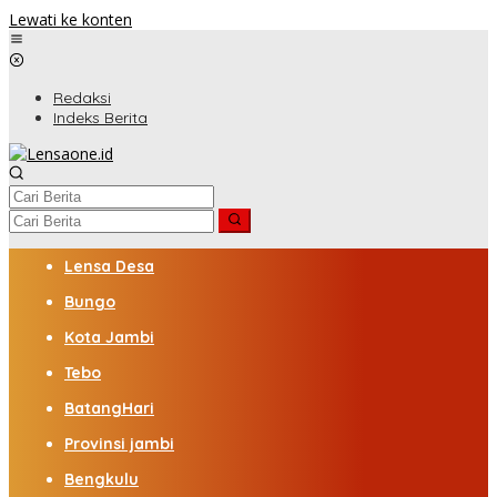
Lewati ke konten
Redaksi
Indeks Berita
Lensa Desa
Bungo
Kota Jambi
Tebo
BatangHari
Provinsi jambi
Bengkulu