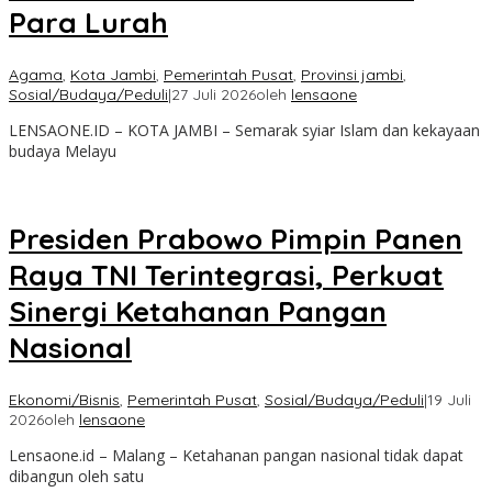
Para Lurah
Agama
,
Kota Jambi
,
Pemerintah Pusat
,
Provinsi jambi
,
Sosial/Budaya/Peduli
|
27 Juli 2026
oleh
lensaone
LENSAONE.ID – KOTA JAMBI – Semarak syiar Islam dan kekayaan
budaya Melayu
Presiden Prabowo Pimpin Panen
Raya TNI Terintegrasi, Perkuat
Sinergi Ketahanan Pangan
Nasional
Ekonomi/Bisnis
,
Pemerintah Pusat
,
Sosial/Budaya/Peduli
|
19 Juli
2026
oleh
lensaone
Lensaone.id – Malang – Ketahanan pangan nasional tidak dapat
dibangun oleh satu