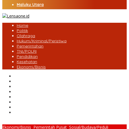
Maluku Utara
Home
Politik
Olahraga
Hukum/Kriminal/Peristiwa
Pemerintahan
TNI/POLRI
Pendidikan
Kesehatan
Ekonomi/Bisnis
Lensa Desa
Bungo
Kota Jambi
Tebo
BatangHari
Provinsi jambi
Bengkulu
Maluku Utara
Ekonomi/Bisnis
,
Pemerintah Pusat
,
Sosial/Budaya/Peduli