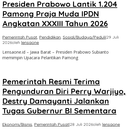
Presiden Prabowo Lantik 1.204
Pamong Praja Muda IPDN
Angkatan XXXIII Tahun 2026
Pemerintah Pusat
,
Pendidikan
,
Sosial/Budaya/Peduli
|
29 Juli
2026
oleh
lensaone
Lensaone.id – Jawa Barat – Presiden Prabowo Subianto
memimpin Upacara Pelantikan Pamong
Pemerintah Resmi Terima
Pengunduran Diri Perry Warjiyo,
Destry Damayanti Jalankan
Tugas Gubernur BI Sementara
Ekonomi/Bisnis
,
Pemerintah Pusat
|
28 Juli 2026
oleh
lensaone