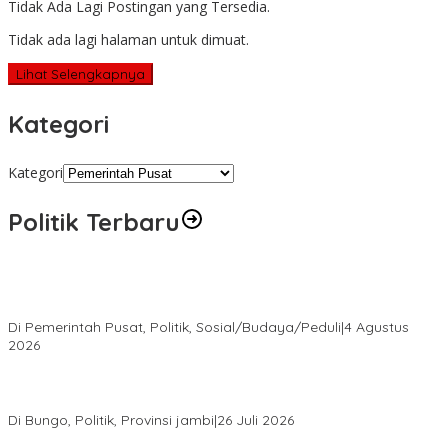
Tidak Ada Lagi Postingan yang Tersedia.
Tidak ada lagi halaman untuk dimuat.
Lihat Selengkapnya
Kategori
Kategori
Politik Terbaru
Presiden Prabowo Terima Pimpinan MPR, Bahas Sidang Tahunan
MPR dan Pokok-Pokok Haluan Negara
Di Pemerintah Pusat, Politik, Sosial/Budaya/Peduli
|
4 Agustus
2026
Perkuat Barisan Menuju Pemilu 2029, DPD PAN Bungo Gelar
MUSCAB VII Serentak
Di Bungo, Politik, Provinsi jambi
|
26 Juli 2026