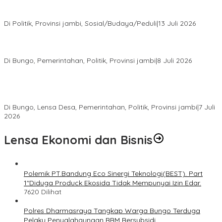
Fauzi Ansori Terpilih Aklamasi Pimpin Demokrat Jambi, AHY
Tekankan Konsolidasi hingga Akar Rumput
Di Politik, Provinsi jambi, Sosial/Budaya/Peduli
|
13 Juli 2026
28 Datuk Rio Terpilih Hasil Pilrio Serentak 2026 di Kabupaten
Bungo Dijadwalkan Dilantik Dibulan Agustus–September
Di Bungo, Pemerintahan, Politik, Provinsi jambi
|
8 Juli 2026
Bupati Bungo Lantik Ahmad Saroni sebagai Rio PAW Dusun
Rantau Pandan, Camat: Lanjutkan Roda Pemerintahan yang
Sempat Tertunda
Di Bungo, Lensa Desa, Pemerintahan, Politik, Provinsi jambi
|
7 Juli
2026
Lensa Ekonomi dan Bisnis
Polemik PT.Bandung Eco Sinergi Teknologi(BEST). Part
1″Diduga Produck Ekosida Tidak Mempunyai Izin Edar.
7620 Dilihat
Polres Dharmasraya Tangkap Warga Bungo Terduga
Pelaku Penyalahgunaan BBM Bersubsidi