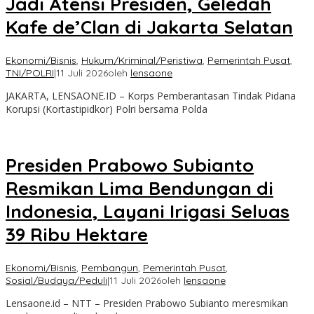
Jadi Atensi Presiden, Geledah
Kafe de’Clan di Jakarta Selatan
Ekonomi/Bisnis
,
Hukum/Kriminal/Peristiwa
,
Pemerintah Pusat
,
TNI/POLRI
|
11 Juli 2026
oleh
lensaone
JAKARTA, LENSAONE.ID – Korps Pemberantasan Tindak Pidana
Korupsi (Kortastipidkor) Polri bersama Polda
Presiden Prabowo Subianto
Resmikan Lima Bendungan di
Indonesia, Layani Irigasi Seluas
39 Ribu Hektare
Ekonomi/Bisnis
,
Pembangun
,
Pemerintah Pusat
,
Sosial/Budaya/Peduli
|
11 Juli 2026
oleh
lensaone
Lensaone.id – NTT – Presiden Prabowo Subianto meresmikan