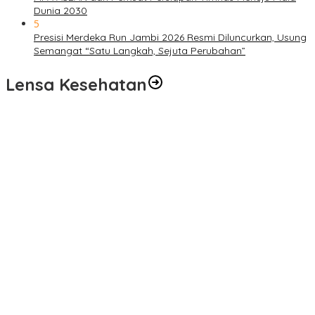
Dunia 2030
5
Presisi Merdeka Run Jambi 2026 Resmi Diluncurkan, Usung
Semangat “Satu Langkah, Sejuta Perubahan”
Lensa Kesehatan
Pelayanan Kesehatan TMMD Ke-129 Disambut Antusias, Warga
Desa Tanjung Agung Manfaatkan Pemeriksaan Gratis
Satgas TMMD Ke-129 Rutin Jalani Pemeriksaan Kesehatan, Jaga
Kondisi Tetap Prima
Pengobatan Gratis Warnai Pembukaan TMMD Ke-129 Kodim
0416/Bungo Tebo di Desa Tanjung Agung
Puskesmas Kebon Handil Gagas Kampung Bahagia TB, Perkuat
Layanan Kesehatan Masyarakat
Sambut Hari Bhayangkara ke-80, Polda Jambi Gelar Gerakan
Bersama Bersih Lingkungan Road to Presisi Merdeka Run 2026