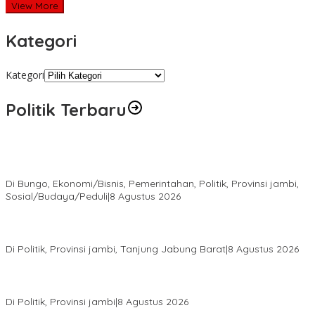
View More
Kategori
Kategori
Politik Terbaru
Diduga Program Prowitra Kabupaten Bungo Berjalan Kurang
Terbuka, Publik Pertanyakan Transparansi
Di Bungo, Ekonomi/Bisnis, Pemerintahan, Politik, Provinsi jambi,
Sosial/Budaya/Peduli
|
8 Agustus 2026
HUT PRI Ke-1, DPD PRI Jambi Ikuti Virtual dan Gelar Aksi Sosial,
dari Sembako hingga Pasar Tradisional
Di Politik, Provinsi jambi, Tanjung Jabung Barat
|
8 Agustus 2026
Syarif Fasha Kembali Terpilih Ketua DPW NasDem Jambi,
Nyatakan Siap Maju Pilgub 2029 Jika Didukung DPP
Di Politik, Provinsi jambi
|
8 Agustus 2026