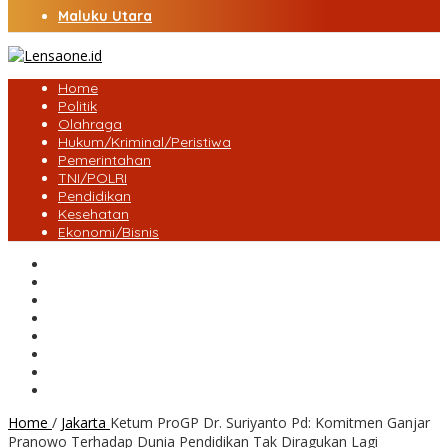
Maluku Utara
Home
Politik
Olahraga
Hukum/Kriminal/Peristiwa
Pemerintahan
TNI/POLRI
Pendidikan
Kesehatan
Ekonomi/Bisnis
Lensa Desa
Bungo
Kota Jambi
Tebo
BatangHari
Provinsi jambi
Bengkulu
Maluku Utara
Home
/
Jakarta
Ketum ProGP Dr. Suriyanto Pd: Komitmen Ganjar
Pranowo Terhadap Dunia Pendidikan Tak Diragukan Lagi