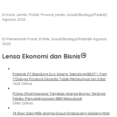
Pokir Kemas Faried Berbuah Nyata, Warga RT 07 Telanaipura
Kini Nikmati Jalan Lebih Nyaman
Di Kota Jambi, Politik, Provinsi jambi, Sosial/Budaya/Peduli
|
7
Agustus 2026
Presiden Prabowo Terima Pimpinan MPR, Bahas Sidang Tahunan
MPR dan Pokok-Pokok Haluan Negara
Di Pemerintah Pusat, Politik, Sosial/Budaya/Peduli
|
4 Agustus
2026
Lensa Ekonomi dan Bisnis
Polemik PT.Bandung Eco Sinergi Teknologi(BEST). Part
1″Diduga Produck Ekosida Tidak Mempunyai Izin Edar.
7628 Dilihat
Polres Dharmasraya Tangkap Warga Bungo Terduga
Pelaku Penyalahgunaan BBM Bersubsidi
5980 Dilihat
14 Ekor Sapi Milik Warga Dusun Embacang Gedang Mati