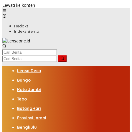
Lewati ke konten
Redaksi
Indeks Berita
Lensa Desa
Bungo
Kota Jambi
Tebo
BatangHari
Provinsi jambi
Bengkulu