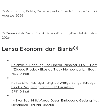
Pokir Kemas Faried Berbuah Nyata, Warga RT 07 Telanaipura
Kini Nikmati Jalan Lebih Nyaman
Di Kota Jambi, Politik, Provinsi jambi, Sosial/Budaya/Peduli
|
7
Agustus 2026
Presiden Prabowo Terima Pimpinan MPR, Bahas Sidang Tahunan
MPR dan Pokok-Pokok Haluan Negara
Di Pemerintah Pusat, Politik, Sosial/Budaya/Peduli
|
4 Agustus
2026
Lensa Ekonomi dan Bisnis
Polemik PT.Bandung Eco Sinergi Teknologi(BEST). Part
1″Diduga Produck Ekosida Tidak Mempunyai Izin Edar.
7629 Dilihat
Polres Dharmasraya Tangkap Warga Bungo Terduga
Pelaku Penyalahgunaan BBM Bersubsidi
5981 Dilihat
14 Ekor Sapi Milik Warga Dusun Embacang Gedang Mati
Mendadak, Diduga Diracun