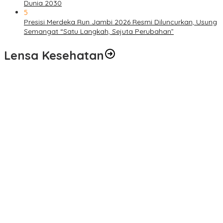
Dunia 2030
5
Presisi Merdeka Run Jambi 2026 Resmi Diluncurkan, Usung
Semangat “Satu Langkah, Sejuta Perubahan”
Lensa Kesehatan
Pelayanan Kesehatan TMMD Ke-129 Disambut Antusias, Warga
Desa Tanjung Agung Manfaatkan Pemeriksaan Gratis
Satgas TMMD Ke-129 Rutin Jalani Pemeriksaan Kesehatan, Jaga
Kondisi Tetap Prima
Pengobatan Gratis Warnai Pembukaan TMMD Ke-129 Kodim
0416/Bungo Tebo di Desa Tanjung Agung
Puskesmas Kebon Handil Gagas Kampung Bahagia TB, Perkuat
Layanan Kesehatan Masyarakat
Sambut Hari Bhayangkara ke-80, Polda Jambi Gelar Gerakan
Bersama Bersih Lingkungan Road to Presisi Merdeka Run 2026