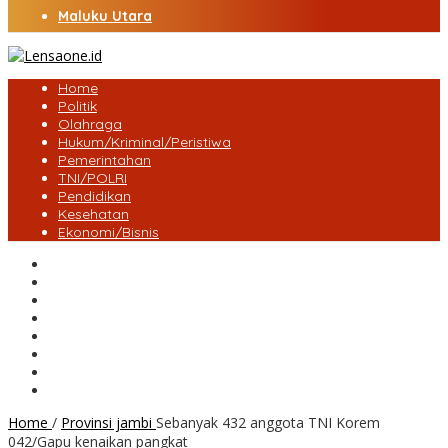
Maluku Utara
Home
Politik
Olahraga
Hukum/Kriminal/Peristiwa
Pemerintahan
TNI/POLRI
Pendidikan
Kesehatan
Ekonomi/Bisnis
Lensa Desa
Bungo
Kota Jambi
Tebo
BatangHari
Provinsi jambi
Bengkulu
Maluku Utara
Home
/
Provinsi jambi
Sebanyak 432 anggota TNI Korem
042/Gapu kenaikan pangkat