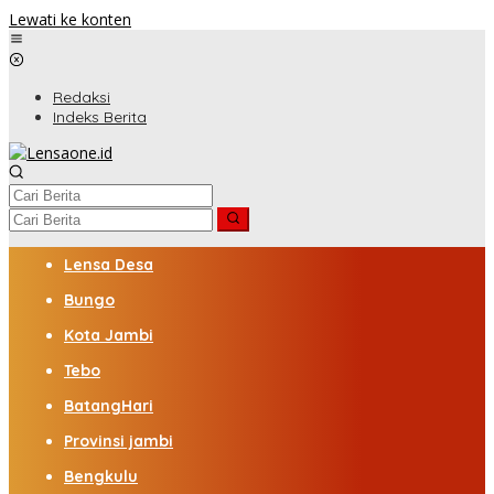
Lewati ke konten
Redaksi
Indeks Berita
Lensa Desa
Bungo
Kota Jambi
Tebo
BatangHari
Provinsi jambi
Bengkulu