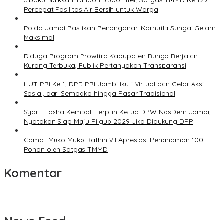
Jibaku Naikkan Tandon 5.300 Liter, Satgas TMMD Ke-129
Percepat Fasilitas Air Bersih untuk Warga
Polda Jambi Pastikan Penanganan Karhutla Sungai Gelam
Maksimal
Diduga Program Prowitra Kabupaten Bungo Berjalan
Kurang Terbuka, Publik Pertanyakan Transparansi
HUT PRI Ke-1, DPD PRI Jambi Ikuti Virtual dan Gelar Aksi
Sosial, dari Sembako hingga Pasar Tradisional
Syarif Fasha Kembali Terpilih Ketua DPW NasDem Jambi,
Nyatakan Siap Maju Pilgub 2029 Jika Didukung DPP
Camat Muko Muko Bathin VII Apresiasi Penanaman 100
Pohon oleh Satgas TMMD
Komentar