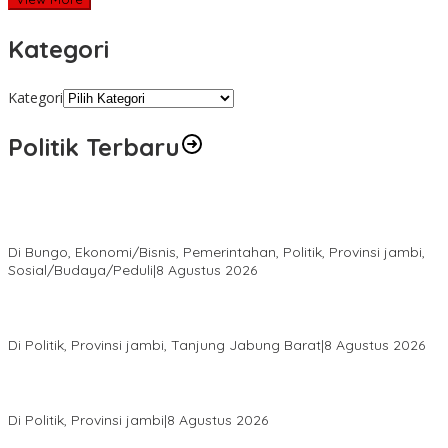
Kategori
Kategori
Politik Terbaru
Diduga Program Prowitra Kabupaten Bungo Berjalan Kurang
Terbuka, Publik Pertanyakan Transparansi
Di Bungo, Ekonomi/Bisnis, Pemerintahan, Politik, Provinsi jambi,
Sosial/Budaya/Peduli
|
8 Agustus 2026
HUT PRI Ke-1, DPD PRI Jambi Ikuti Virtual dan Gelar Aksi Sosial,
dari Sembako hingga Pasar Tradisional
Di Politik, Provinsi jambi, Tanjung Jabung Barat
|
8 Agustus 2026
Syarif Fasha Kembali Terpilih Ketua DPW NasDem Jambi,
Nyatakan Siap Maju Pilgub 2029 Jika Didukung DPP
Di Politik, Provinsi jambi
|
8 Agustus 2026