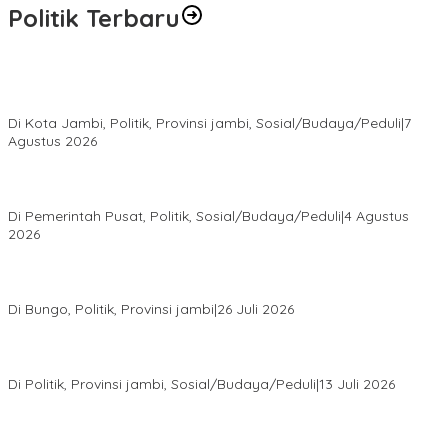
Politik Terbaru
Pokir Kemas Faried Berbuah Nyata, Warga RT 07 Telanaipura
Kini Nikmati Jalan Lebih Nyaman
Di Kota Jambi, Politik, Provinsi jambi, Sosial/Budaya/Peduli
|
7
Agustus 2026
Presiden Prabowo Terima Pimpinan MPR, Bahas Sidang Tahunan
MPR dan Pokok-Pokok Haluan Negara
Di Pemerintah Pusat, Politik, Sosial/Budaya/Peduli
|
4 Agustus
2026
Perkuat Barisan Menuju Pemilu 2029, DPD PAN Bungo Gelar
MUSCAB VII Serentak
Di Bungo, Politik, Provinsi jambi
|
26 Juli 2026
Fauzi Ansori Terpilih Aklamasi Pimpin Demokrat Jambi, AHY
Tekankan Konsolidasi hingga Akar Rumput
Di Politik, Provinsi jambi, Sosial/Budaya/Peduli
|
13 Juli 2026
28 Datuk Rio Terpilih Hasil Pilrio Serentak 2026 di Kabupaten
Bungo Dijadwalkan Dilantik Dibulan Agustus–September