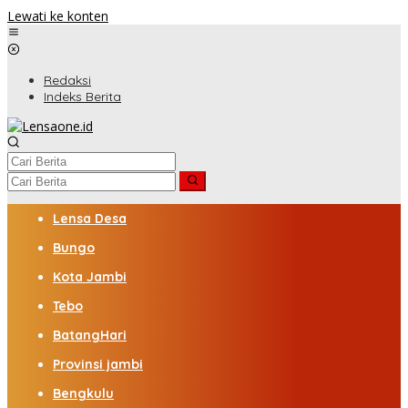
Lewati ke konten
Redaksi
Indeks Berita
Lensa Desa
Bungo
Kota Jambi
Tebo
BatangHari
Provinsi jambi
Bengkulu