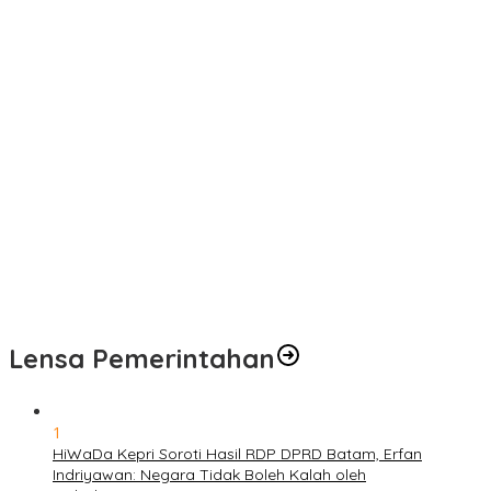
Pelayanan Kesehatan TMMD Ke-129 Disambut Antusias, Warga
Desa Tanjung Agung Manfaatkan Pemeriksaan Gratis
Satgas TMMD Ke-129 Rutin Jalani Pemeriksaan Kesehatan, Jaga
Kondisi Tetap Prima
Pengobatan Gratis Warnai Pembukaan TMMD Ke-129 Kodim
0416/Bungo Tebo di Desa Tanjung Agung
Puskesmas Kebon Handil Gagas Kampung Bahagia TB, Perkuat
Layanan Kesehatan Masyarakat
Sambut Hari Bhayangkara ke-80, Polda Jambi Gelar Gerakan
Bersama Bersih Lingkungan Road to Presisi Merdeka Run 2026
Lensa Pemerintahan
1
HiWaDa Kepri Soroti Hasil RDP DPRD Batam, Erfan
Indriyawan: Negara Tidak Boleh Kalah oleh