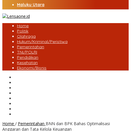
Maluku Utara
Home
Politik
Olahraga
Hukum/Kriminal/Peristiwa
Pemerintahan
TNI/POLRI
Pendidikan
Kesehatan
Ekonomi/Bisnis
Lensa Desa
Bungo
Kota Jambi
Tebo
BatangHari
Provinsi jambi
Bengkulu
Maluku Utara
Home
/
Pemerintahan
BNN dan BPK Bahas Optimalisasi
Anggaran dan Tata Kelola Keuangan