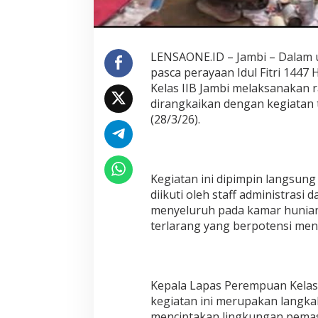
e
l
a
s
I
LENSAONE.ID – Jambi – Dalam 
I
pasca perayaan Idul Fitri 144
A
Kelas IIB Jambi melaksanakan r
J
dirangkaikan dengan kegiatan 
a
m
(28/3/26).
b
i
l
a
Kegiatan ini dipimpin langsung 
p
diikuti oleh staff administras
a
s
menyeluruh pada kamar hunian
P
terlarang yang berpotensi me
e
r
e
m
p
Kepala Lapas Perempuan Kelas
u
kegiatan ini merupakan langka
a
menciptakan lingkungan pemas