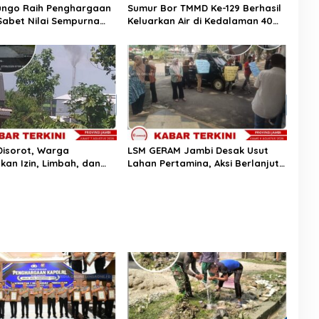
ungo Raih Penghargaan
Sumur Bor TMMD Ke-129 Berhasil
 Sabet Nilai Sempurna
Keluarkan Air di Kedalaman 40
un Anggaran 2025
Meter, Warga Tanjung Agung
Bersyukur
Disorot, Warga
LSM GERAM Jambi Desak Usut
kan Izin, Limbah, dan
Lahan Pertamina, Aksi Berlanjut
KS dengan Permukiman
ke Rumah Dinas Kajati”