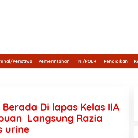
inal/Peristiwa
Pemerintahan
TNI/POLRI
Pendidikan
K
Hari
Provinsi jambi
Bengkulu
Maluku Utara
Berada Di lapas Kelas IIA
puan Langsung Razia
s urine