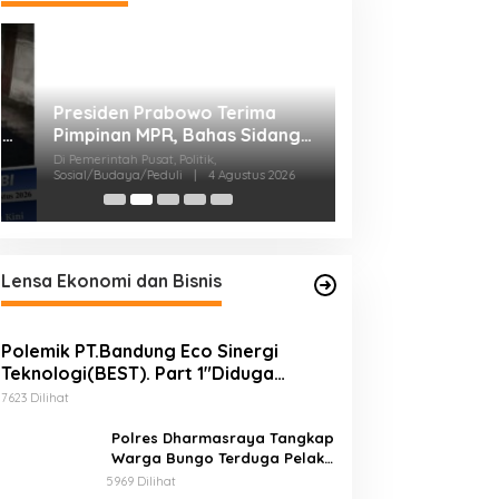
r
i
Perkuat Barisan 
2029, DPD PAN B
MUSCAB VII Sere
Di Bungo, Politik, Provins
Lensa Ekonomi dan Bisnis
Polemik PT.Bandung Eco Sinergi
Teknologi(BEST). Part 1″Diduga
Produck Ekosida Tidak Mempunyai Izin
7623 Dilihat
Edar.
Polres Dharmasraya Tangkap
Warga Bungo Terduga Pelaku
Penyalahgunaan BBM
5969 Dilihat
Bersubsidi