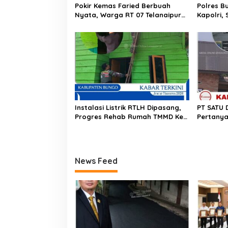
s
Pokir Kemas Faried Berbuah
Polres B
Nyata, Warga RT 07 Telanaipura
Kapolri,
Kini Nikmati Jalan Lebih Nyaman
IKPA Tah
Instalasi Listrik RTLH Dipasang,
PT SATU 
Progres Rehab Rumah TMMD Ke-
Pertanya
129 Capai 95 Persen
Jarak P
News Feed