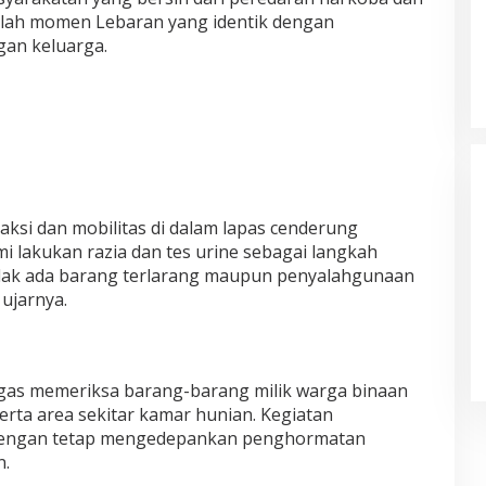
elah momen Lebaran yang identik dengan
gan keluarga.
Pelayanan Kesehatan TMMD Ke-
129 Disambut Antusias, Warga
Desa Tanjung Agung Manfaatkan
Pemeriksaan Gratis
teraksi dan mobilitas di dalam lapas cenderung
mi lakukan razia dan tes urine sebagai langkah
idak ada barang terlarang maupun penyalahgunaan
 ujarnya.
ugas memeriksa barang-barang milik warga binaan
serta area sekitar kamar hunian. Kegiatan
dengan tetap mengedepankan penghormatan
n.