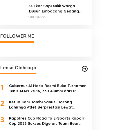
14 Ekor Sapi Milik Warga
Dusun Embacang Gedang
Mati Mendadak, Diduga
5481 Dilihat
Diracun
FOLLOWER ME
Lensa Olahraga
1
Gubernur Al Haris Resmi Buka Turnamen
Tenis ATAPI ke-16, 330 Alumni dari 16
Perguruan Tinggi Meriahkan Jambi
2
Ketua Koni Jambi Sanusi Dorong
Lahirnya Atlet Berprestasi Lewat
Kejurprov
3
Kapolres Cup Road To E-Sports Kapolri
Cup 2026 Sukses Digelar, Team Bear
Raih Juara Pertama