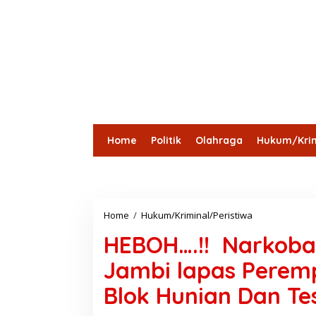
Home
Politik
Olahraga
Hukum/Krim
Lensa Desa
Bungo
Kota Jambi
Tebo
Batang
Home
/
Hukum/Kriminal/Peristiwa
H
E
HEBOH….!! Narkoba 
B
O
Jambi lapas Perem
H
.
Blok Hunian Dan Te
.
.