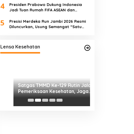
4
Presiden Prabowo Dukung Indonesia
Jadi Tuan Rumah FIFA ASEAN dan
Perkuat Persiapan Timnas Menuju Piala
5
Dunia 2030
Presisi Merdeka Run Jambi 2026 Resmi
Diluncurkan, Usung Semangat “Satu
Langkah, Sejuta Perubahan”
Satgas TMMD Ke-129 Rutin Jalani
Pemeriksaan Kesehatan, Jaga
Lensa Kesehatan
Kondisi Tetap Prima
Pengobatan Grat
Pembukaan TMMD
0416/Bungo Tebo
Agung