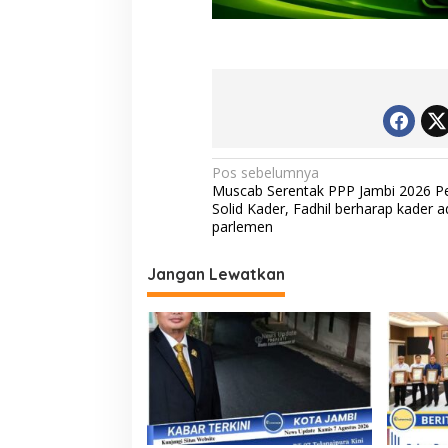
N
Pos sebelumnya
Muscab Serentak PPP Jambi 2026 Pe
a
Solid Kader, Fadhil berharap kader a
v
parlemen
i
Jangan Lewatkan
g
a
s
i
p
o