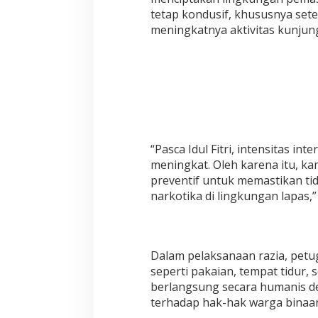
n
tetap kondusif, khususnya set
meningkatnya aktivitas kunjun
L
a
n
g
s
u
n
g
R
a
“Pasca Idul Fitri, intensitas in
z
meningkat. Oleh karena itu, ka
i
preventif untuk memastikan t
a
narkotika di lingkungan lapas,”
B
l
o
k
H
Dalam pelaksanaan razia, pet
u
seperti pakaian, tempat tidur, 
n
i
berlangsung secara humanis 
a
terhadap hak-hak warga binaa
n