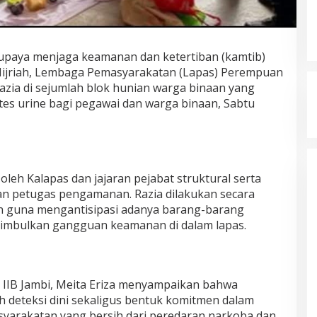
upaya menjaga keamanan dan ketertiban (kamtib)
7 Hijriah, Lembaga Pemasyarakatan (Lapas) Perempuan
azia di sejumlah blok hunian warga binaan yang
tes urine bagi pegawai dan warga binaan, Sabtu
oleh Kalapas dan jajaran pejabat struktural serta
i dan petugas pengamanan. Razia dilakukan secara
 guna mengantisipasi adanya barang-barang
nimbulkan gangguan keamanan di dalam lapas.
 IIB Jambi, Meita Eriza menyampaikan bahwa
h deteksi dini sekaligus bentuk komitmen dalam
yarakatan yang bersih dari peredaran narkoba dan