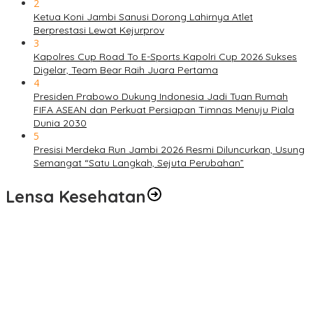
2
Ketua Koni Jambi Sanusi Dorong Lahirnya Atlet
Berprestasi Lewat Kejurprov
3
Kapolres Cup Road To E-Sports Kapolri Cup 2026 Sukses
Digelar, Team Bear Raih Juara Pertama
4
Presiden Prabowo Dukung Indonesia Jadi Tuan Rumah
FIFA ASEAN dan Perkuat Persiapan Timnas Menuju Piala
Dunia 2030
5
Presisi Merdeka Run Jambi 2026 Resmi Diluncurkan, Usung
Semangat “Satu Langkah, Sejuta Perubahan”
Lensa Kesehatan
Pelayanan Kesehatan TMMD Ke-129 Disambut Antusias, Warga
Desa Tanjung Agung Manfaatkan Pemeriksaan Gratis
Satgas TMMD Ke-129 Rutin Jalani Pemeriksaan Kesehatan, Jaga
Kondisi Tetap Prima