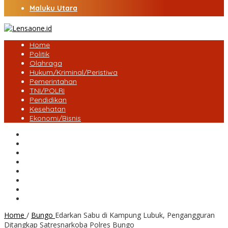
Maluku Utara
Home
Politik
Olahraga
Hukum/Kriminal/Peristiwa
Pemerintahan
TNI/POLRI
Pendidikan
Kesehatan
Ekonomi/Bisnis
Lensa Desa
Bungo
Kota Jambi
Tebo
BatangHari
Provinsi jambi
Bengkulu
Maluku Utara
Home
/
Bungo
Edarkan Sabu di Kampung Lubuk, Pengangguran
Ditangkap Satresnarkoba Polres Bungo