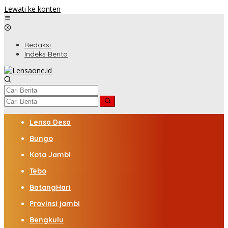
Lewati ke konten
Redaksi
Indeks Berita
Lensa Desa
Bungo
Kota Jambi
Tebo
BatangHari
Provinsi jambi
Bengkulu