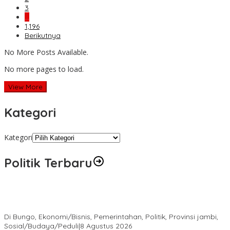
3
…
1,196
Berikutnya
No More Posts Available.
No more pages to load.
View More
Kategori
Kategori
Politik Terbaru
Diduga Program Prowitra Kabupaten Bungo Berjalan Kurang
Terbuka, Publik Pertanyakan Transparansi
Di Bungo, Ekonomi/Bisnis, Pemerintahan, Politik, Provinsi jambi,
Sosial/Budaya/Peduli
|
8 Agustus 2026