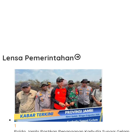
Pengobatan Gratis Warnai Pembukaan TMMD Ke-129 Kodim
0416/Bungo Tebo di Desa Tanjung Agung
Puskesmas Kebon Handil Gagas Kampung Bahagia TB, Perkuat
Layanan Kesehatan Masyarakat
Sambut Hari Bhayangkara ke-80, Polda Jambi Gelar Gerakan
Bersama Bersih Lingkungan Road to Presisi Merdeka Run 2026
Lensa Pemerintahan
1
Polda Jambi Pastikan Penanganan Karhutla Sungai Gelam