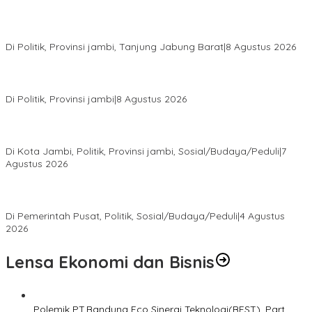
HUT PRI Ke-1, DPD PRI Jambi Ikuti Virtual dan Gelar Aksi Sosial,
dari Sembako hingga Pasar Tradisional
Di Politik, Provinsi jambi, Tanjung Jabung Barat
|
8 Agustus 2026
Syarif Fasha Kembali Terpilih Ketua DPW NasDem Jambi,
Nyatakan Siap Maju Pilgub 2029 Jika Didukung DPP
Di Politik, Provinsi jambi
|
8 Agustus 2026
Pokir Kemas Faried Berbuah Nyata, Warga RT 07 Telanaipura
Kini Nikmati Jalan Lebih Nyaman
Di Kota Jambi, Politik, Provinsi jambi, Sosial/Budaya/Peduli
|
7
Agustus 2026
Presiden Prabowo Terima Pimpinan MPR, Bahas Sidang Tahunan
MPR dan Pokok-Pokok Haluan Negara
Di Pemerintah Pusat, Politik, Sosial/Budaya/Peduli
|
4 Agustus
2026
Lensa Ekonomi dan Bisnis
Polemik PT.Bandung Eco Sinergi Teknologi(BEST). Part