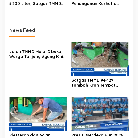
5.300 Liter, Satgas TMMD
Penanganan Karhutla
Ke-129 Percepat Fasilitas
Sungai Gelam Maksimal
Air Bersih untuk Warga
News Feed
Jalan TMMD Mulai Dibuka,
Warga Tanjung Agung Kini
Lebih Mudah Angkut Hasil
Ladang
Satgas TMMD Ke-129
Tambah Kran Tempat
Wudhu di Langgar Nurul
Fajri
Plesteran dan Acian
Presisi Merdeka Run 2026