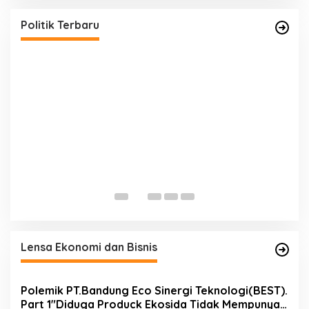
e
Gelar Aksi Sosial, dari Sembako hingga Pasar
g
Tradisional
Di Politik, Provinsi Jambi, Tanjung Jabung Barat
|
8 Agustus 2026
Politik Terbaru
o
r
i
o
S
n
N
2
Di 
Lensa Ekonomi dan Bisnis
Polemik PT.Bandung Eco Sinergi Teknologi(BEST).
Part 1″Diduga Produck Ekosida Tidak Mempunyai