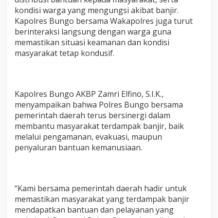
I
kondisi warga yang mengungsi akibat banjir.
W
Kapolres Bungo bersama Wakapolres juga turut
A
berinteraksi langsung dengan warga guna
R
G
memastikan situasi keamanan dan kondisi
A
masyarakat tetap kondusif.
T
E
R
D
A
Kapolres Bungo AKBP Zamri Elfino, S.I.K.,
M
menyampaikan bahwa Polres Bungo bersama
P
pemerintah daerah terus bersinergi dalam
A
membantu masyarakat terdampak banjir, baik
K
melalui pengamanan, evakuasi, maupun
B
A
penyaluran bantuan kemanusiaan.
N
J
I
R
“Kami bersama pemerintah daerah hadir untuk
memastikan masyarakat yang terdampak banjir
mendapatkan bantuan dan pelayanan yang