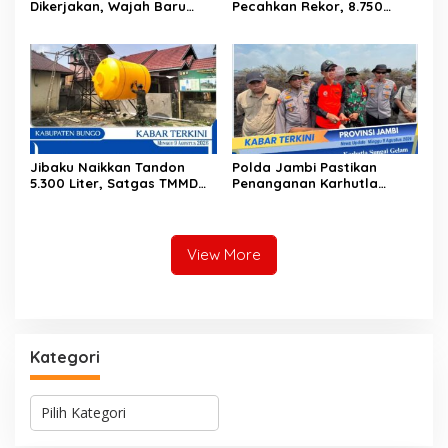
Dikerjakan, Wajah Baru
Pecahkan Rekor, 8.750
RTLH Warga Tanjung Agung
Pelari Ramaikan Jambi
Mulai Terlihat
Jibaku Naikkan Tandon
Polda Jambi Pastikan
5.300 Liter, Satgas TMMD
Penanganan Karhutla
Ke-129 Percepat Fasilitas
Sungai Gelam Maksimal
Air Bersih untuk Warga
View More
Kategori
K
a
HUT PRI Ke-1, DPD PRI Jambi Ikuti Virtual dan
t