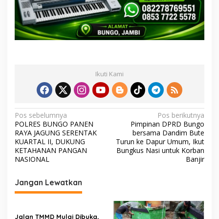
Ikuti Kami
N
Pos sebelumnya
Pos berikutnya
POLRES BUNGO PANEN
Pimpinan DPRD Bungo
a
RAYA JAGUNG SERENTAK
bersama Dandim Bute
v
KUARTAL II, DUKUNG
Turun ke Dapur Umum, Ikut
KETAHANAN PANGAN
Bungkus Nasi untuk Korban
i
NASIONAL
Banjir
g
Jangan Lewatkan
a
s
i
Jalan TMMD Mulai Dibuka,