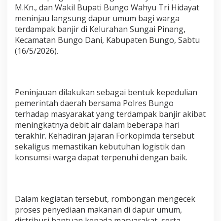
I
M.Kn., dan Wakil Bupati Bungo Wahyu Tri Hidayat
B
meninjau langsung dapur umum bagi warga
U
terdampak banjir di Kelurahan Sungai Pinang,
P
Kecamatan Bungo Dani, Kabupaten Bungo, Sabtu
A
T
(16/5/2026).
I
T
I
N
Peninjauan dilakukan sebagai bentuk kepedulian
J
A
pemerintah daerah bersama Polres Bungo
U
terhadap masyarakat yang terdampak banjir akibat
D
meningkatnya debit air dalam beberapa hari
A
terakhir. Kehadiran jajaran Forkopimda tersebut
P
sekaligus memastikan kebutuhan logistik dan
U
R
konsumsi warga dapat terpenuhi dengan baik.
U
M
U
M
Dalam kegiatan tersebut, rombongan mengecek
B
A
proses penyediaan makanan di dapur umum,
G
distribusi bantuan kepada masyarakat, serta