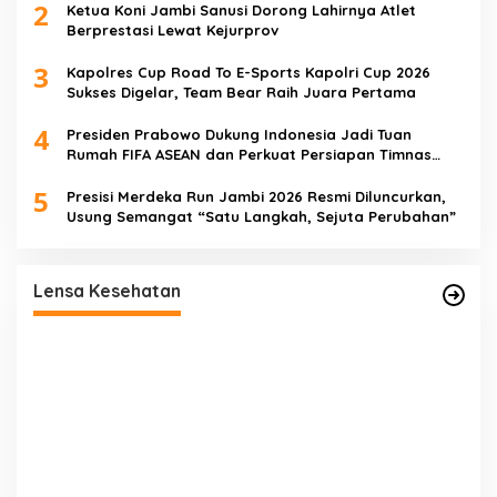
2
Ketua Koni Jambi Sanusi Dorong Lahirnya Atlet
Berprestasi Lewat Kejurprov
3
Kapolres Cup Road To E-Sports Kapolri Cup 2026
Sukses Digelar, Team Bear Raih Juara Pertama
4
Presiden Prabowo Dukung Indonesia Jadi Tuan
Rumah FIFA ASEAN dan Perkuat Persiapan Timnas
Menuju Piala Dunia 2030
5
Presisi Merdeka Run Jambi 2026 Resmi Diluncurkan,
Usung Semangat “Satu Langkah, Sejuta Perubahan”
ut
Satgas TMMD Ke-129 Rutin Jalani
Pemeriksaan Kesehatan, Jaga Kondisi Tetap
Lensa Kesehatan
Prima
P