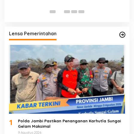
K
T
Lensa Pemerintahan
1
Polda Jambi Pastikan Penanganan Karhutla Sungai
Gelam Maksimal
9 Agustus 2026