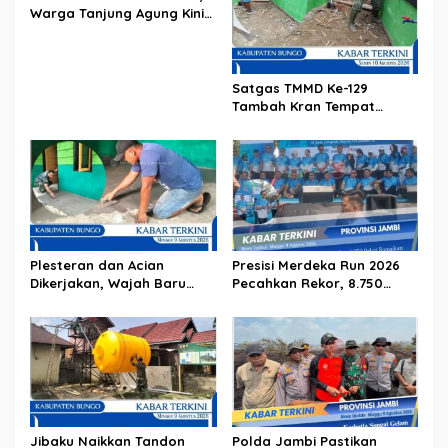
p
Warga Tanjung Agung Kini
Lebih Mudah Angkut Hasil
o
Ladang
s
Satgas TMMD Ke-129
Tambah Kran Tempat
Wudhu di Langgar Nurul
Fajri
Plesteran dan Acian
Presisi Merdeka Run 2026
Dikerjakan, Wajah Baru
Pecahkan Rekor, 8.750
RTLH Warga Tanjung Agung
Pelari Ramaikan Jambi
Mulai Terlihat
Jibaku Naikkan Tandon
Polda Jambi Pastikan