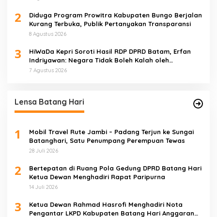
2
Diduga Program Prowitra Kabupaten Bungo Berjalan
Kurang Terbuka, Publik Pertanyakan Transparansi
8 Agustus 2026
3
HiWaDa Kepri Soroti Hasil RDP DPRD Batam, Erfan
Indriyawan: Negara Tidak Boleh Kalah oleh
Maladministrasi
7 Agustus 2026
Lensa Batang Hari
1
Mobil Travel Rute Jambi – Padang Terjun ke Sungai
Batanghari, Satu Penumpang Perempuan Tewas
28 Juli 2026
2
Bertepatan di Ruang Pola Gedung DPRD Batang Hari
Ketua Dewan Menghadiri Rapat Paripurna
14 Juli 2026
3
Ketua Dewan Rahmad Hasrofi Menghadiri Nota
Pengantar LKPD Kabupaten Batang Hari Anggaran