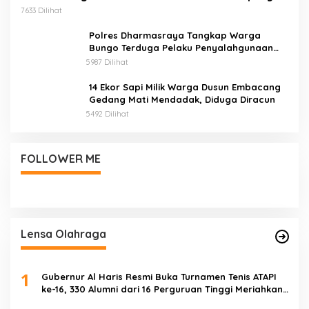
Izin Edar.
7633 Dilihat
Polres Dharmasraya Tangkap Warga
Bungo Terduga Pelaku Penyalahgunaan
BBM Bersubsidi
5987 Dilihat
14 Ekor Sapi Milik Warga Dusun Embacang
Gedang Mati Mendadak, Diduga Diracun
5492 Dilihat
FOLLOWER ME
Lensa Olahraga
1
Gubernur Al Haris Resmi Buka Turnamen Tenis ATAPI
ke-16, 330 Alumni dari 16 Perguruan Tinggi Meriahkan
Jambi