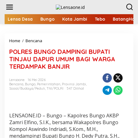
L
e
w
a
Lensa Desa
Bungo
Kota Jambi
Tebo
BatangHari
t
i
k
Home
/
Bencana
P
e
O
k
POLRES BUNGO DAMPINGI BUPATI
L
o
R
n
TINJAU DAPUR UMUM BAGI WARGA
E
t
TERDAMPAK BANJIR
S
e
B
n
U
Lensaone
16 Mei 2026
Bencana
,
Bungo
,
Pemerintahan
,
Provinsi Jambi
,
N
Sosial/Budaya/Peduli
,
TNI/POLRI
547 Dilihat
G
O
D
A
M
LENSAONE.ID – Bungo – Kapolres Bungo AKBP
P
Zamri Elfino, S.I.K., bersama Wakapolres Bungo
I
Kompol Aswindo Indriadi, S.Kom., M.H.,
N
G
mendampingi Bupati Bungo H. Dedy Putra, S.H.,