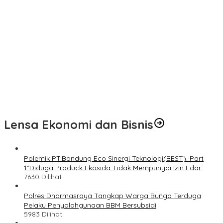
n
Lensa Ekonomi dan Bisnis
Polemik PT.Bandung Eco Sinergi Teknologi(BEST). Part
1″Diduga Produck Ekosida Tidak Mempunyai Izin Edar.
7630 Dilihat
Polres Dharmasraya Tangkap Warga Bungo Terduga
Pelaku Penyalahgunaan BBM Bersubsidi
5983 Dilihat