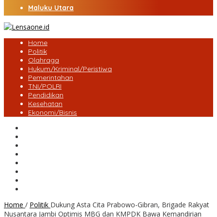
Maluku Utara
Home
Politik
Olahraga
Hukum/Kriminal/Peristiwa
Pemerintahan
TNI/POLRI
Pendidikan
Kesehatan
Ekonomi/Bisnis
Lensa Desa
Bungo
Kota Jambi
Tebo
BatangHari
Provinsi jambi
Bengkulu
Maluku Utara
Home
/
Politik
Dukung Asta Cita Prabowo-Gibran, Brigade Rakyat
Nusantara Jambi Optimis MBG dan KMPDK Bawa Kemandirian