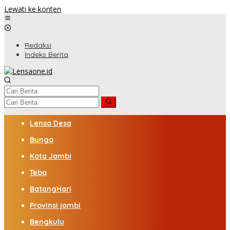
Lewati ke konten
Redaksi
Indeks Berita
Lensa Desa
Bungo
Kota Jambi
Tebo
BatangHari
Provinsi jambi
Bengkulu