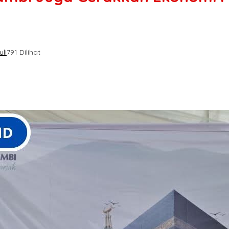
li
791 Dilihat