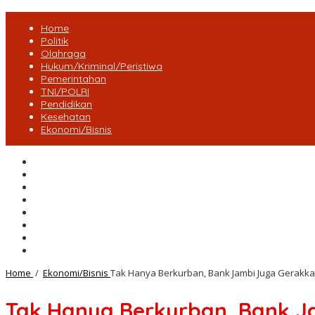
Home
Politik
Olahraga
Hukum/Kriminal/Peristiwa
Pemerintahan
TNI/POLRI
Pendidikan
Kesehatan
Ekonomi/Bisnis
Lensa Desa
Bungo
Kota Jambi
Tebo
BatangHari
Provinsi jambi
Bengkulu
Maluku Utara
Home
/
Ekonomi/Bisnis
Tak Hanya Berkurban, Bank Jambi Juga Gerakkan
Tak Hanya Berkurban, Bank Ja