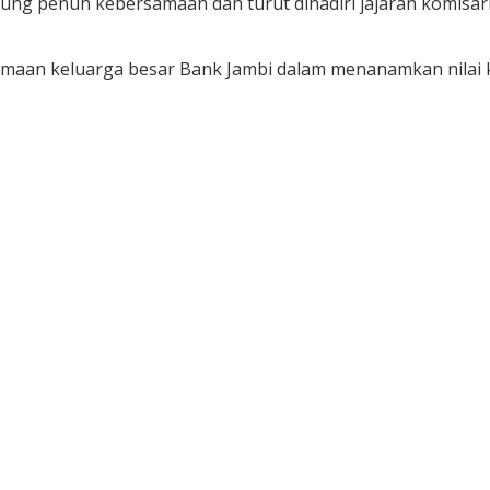
g penuh kebersamaan dan turut dihadiri jajaran komisaris,
amaan keluarga besar Bank Jambi dalam menanamkan nilai 