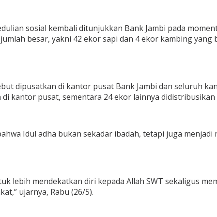
lian sosial kembali ditunjukkan Bank Jambi pada momentum
lah besar, yakni 42 ekor sapi dan 4 ekor kambing yang be
ut dipusatkan di kantor pusat Bank Jambi dan seluruh kant
ih di kantor pusat, sementara 24 ekor lainnya didistribusik
 bahwa Idul adha bukan sekadar ibadah, tetapi juga menj
ntuk lebih mendekatkan diri kepada Allah SWT sekaligus m
t,” ujarnya, Rabu (26/5).