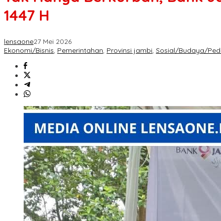
1447 H
lensaone
27 Mei 2026
Ekonomi/Bisnis
,
Pemerintahan
,
Provinsi jambi
,
Sosial/Budaya/Pedu