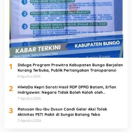
1
Diduga Program Prowitra Kabupaten Bungo Berjalan
Kurang Terbuka, Publik Pertanyakan Transparansi
8 Agustus 2026
2
HiWaDa Kepri Soroti Hasil RDP DPRD Batam, Erfan
Indriyawan: Negara Tidak Boleh Kalah oleh
Maladministrasi
7 Agustus 2026
3
Ratusan Ibu-Ibu Dusun Candi Gelar Aksi Tolak
Aktivitas PETI Rakit di Sungai Batang Tebo
5 Agustus 2026