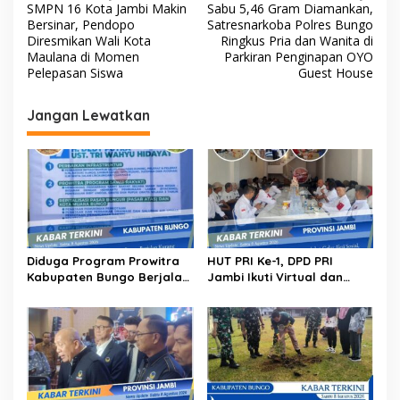
SMPN 16 Kota Jambi Makin
Sabu 5,46 Gram Diamankan,
a
Bersinar, Pendopo
Satresnarkoba Polres Bungo
v
Diresmikan Wali Kota
Ringkus Pria dan Wanita di
Maulana di Momen
Parkiran Penginapan OYO
i
Pelepasan Siswa
Guest House
g
Jangan Lewatkan
a
s
i
p
o
s
Diduga Program Prowitra
HUT PRI Ke-1, DPD PRI
Kabupaten Bungo Berjalan
Jambi Ikuti Virtual dan
Kurang Terbuka, Publik
Gelar Aksi Sosial, dari
Pertanyakan Transparansi
Sembako hingga Pasar
Tradisional