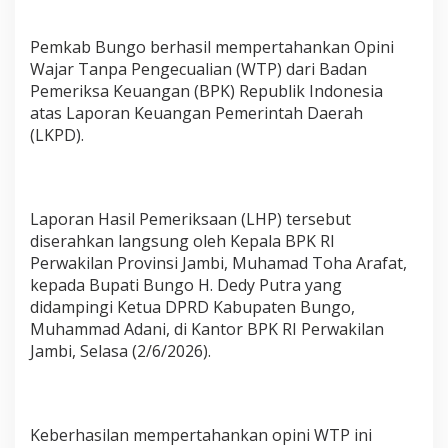
n
K
Pemkab Bungo berhasil mempertahankan Opini
e
t
Wajar Tanpa Pengecualian (WTP) dari Badan
u
Pemeriksa Keuangan (BPK) Republik Indonesia
a
atas Laporan Keuangan Pemerintah Daerah
D
(LKPD).
P
R
D
T
e
Laporan Hasil Pemeriksaan (LHP) tersebut
r
diserahkan langsung oleh Kepala BPK RI
i
Perwakilan Provinsi Jambi, Muhamad Toha Arafat,
m
a
kepada Bupati Bungo H. Dedy Putra yang
L
didampingi Ketua DPRD Kabupaten Bungo,
H
Muhammad Adani, di Kantor BPK RI Perwakilan
P
Jambi, Selasa (2/6/2026).
B
P
K
R
I
Keberhasilan mempertahankan opini WTP ini
"