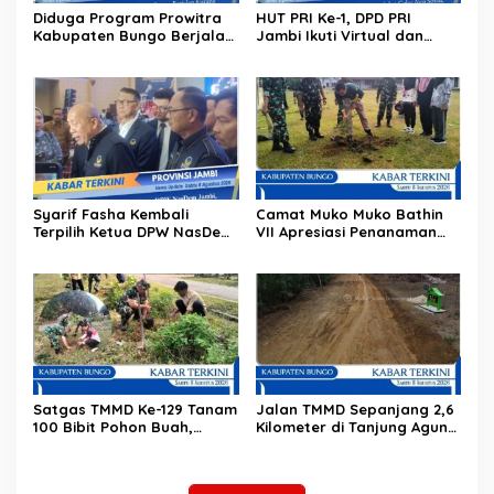
Diduga Program Prowitra
HUT PRI Ke-1, DPD PRI
Kabupaten Bungo Berjalan
Jambi Ikuti Virtual dan
Kurang Terbuka, Publik
Gelar Aksi Sosial, dari
Pertanyakan Transparansi
Sembako hingga Pasar
Tradisional
Syarif Fasha Kembali
Camat Muko Muko Bathin
Terpilih Ketua DPW NasDem
VII Apresiasi Penanaman
Jambi, Nyatakan Siap Maju
100 Pohon oleh Satgas
Pilgub 2029 Jika Didukung
TMMD
DPP
Satgas TMMD Ke-129 Tanam
Jalan TMMD Sepanjang 2,6
100 Bibit Pohon Buah,
Kilometer di Tanjung Agung
Hijaukan Lingkungan
Rampung 100 Persen, Akses
Tanjung Agung
Ekonomi Warga Kini Makin
Terbuka