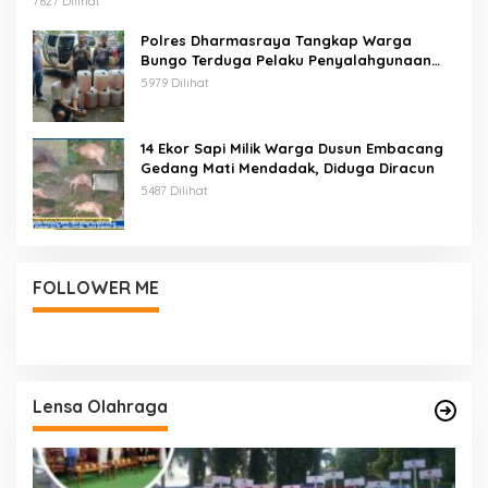
7627 Dilihat
Polres Dharmasraya Tangkap Warga
Bungo Terduga Pelaku Penyalahgunaan
BBM Bersubsidi
5979 Dilihat
14 Ekor Sapi Milik Warga Dusun Embacang
Gedang Mati Mendadak, Diduga Diracun
5487 Dilihat
FOLLOWER ME
Lensa Olahraga