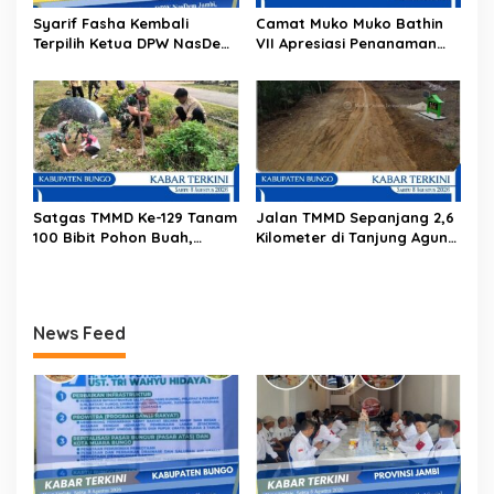
Syarif Fasha Kembali
Camat Muko Muko Bathin
Terpilih Ketua DPW NasDem
VII Apresiasi Penanaman
Jambi, Nyatakan Siap Maju
100 Pohon oleh Satgas
Pilgub 2029 Jika Didukung
TMMD
DPP
Satgas TMMD Ke-129 Tanam
Jalan TMMD Sepanjang 2,6
100 Bibit Pohon Buah,
Kilometer di Tanjung Agung
Hijaukan Lingkungan
Rampung 100 Persen, Akses
Tanjung Agung
Ekonomi Warga Kini Makin
Terbuka
News Feed