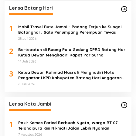
Lensa Batang Hari
1
Mobil Travel Rute Jambi – Padang Terjun ke Sungai
Batanghari, Satu Penumpang Perempuan Tewas
28 Juli 2026
2
Bertepatan di Ruang Pola Gedung DPRD Batang Hari
Ketua Dewan Menghadiri Rapat Paripurna
14 Juli 2026
3
Ketua Dewan Rahmad Hasrofi Menghadiri Nota
Pengantar LKPD Kabupaten Batang Hari Anggaran
2025
6 Juli 2026
Lensa Kota Jambi
1
Pokir Kemas Faried Berbuah Nyata, Warga RT 07
Telanaipura Kini Nikmati Jalan Lebih Nyaman
7 Agustus 2026