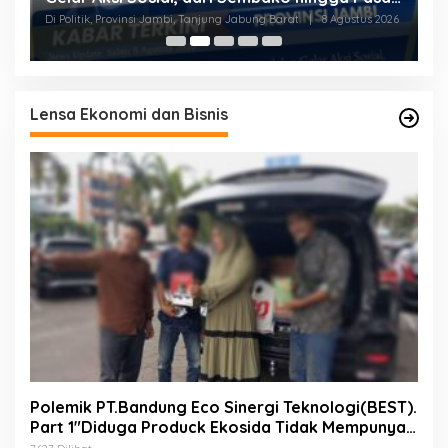
Tradisional
2
Di Politik, Provinsi Jambi, Tanjung Jabung Barat
|
8 Agustus 2026
Di 
Lensa Ekonomi dan Bisnis
Polemik PT.Bandung Eco Sinergi Teknologi(BEST).
Part 1″Diduga Produck Ekosida Tidak Mempunyai
Izin Edar.