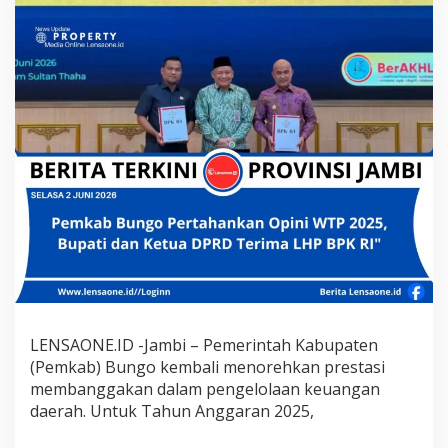
n
k
a
n
O
p
i
n
i
W
T
P
2
0
2
5
,
B
u
LENSAONE.ID -Jambi – Pemerintah Kabupaten
p
(Pemkab) Bungo kembali menorehkan prestasi
a
t
membanggakan dalam pengelolaan keuangan
i
daerah. Untuk Tahun Anggaran 2025,
d
a