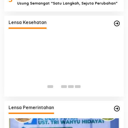
Usung Semangat “Satu Langkah, Sejuta Perubahan”
ut
Satgas TMMD Ke-129 Rutin Jalani
Pemeriksaan Kesehatan, Jaga Kondisi Tetap
Lensa Kesehatan
Prima
P
K
T
Lensa Pemerintahan