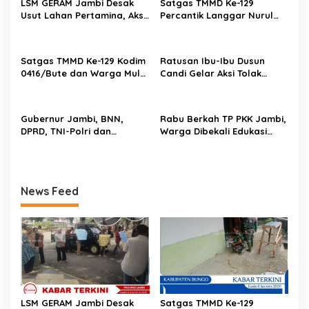
LSM GERAM Jambi Desak
Satgas TMMD Ke-129
Usut Lahan Pertamina, Aksi
Percantik Langgar Nurul
Berlanjut ke Rumah Dinas
Fajri, Dinding Rumah
Kajati”
Ibadah Kini Tampil Lebih
Indah
Satgas TMMD Ke-129 Kodim
Ratusan Ibu-Ibu Dusun
0416/Bute dan Warga Mulai
Candi Gelar Aksi Tolak
Tanam Jagung, Perkuat
Aktivitas PETI Rakit di
Ketahanan Pangan Desa
Sungai Batang Tebo
Gubernur Jambi, BNN,
Rabu Berkah TP PKK Jambi,
DPRD, TNI-Polri dan
Warga Dibekali Edukasi
Pemkab Bungo Deklarasi
Kelola Sampah dan
Tolak Balap Liar dan Geng
Waspada Keuangan Ilegal
Motor, Semua Elemen
Bersatu Lindungi Generasi
News Feed
Muda
LSM GERAM Jambi Desak
Satgas TMMD Ke-129