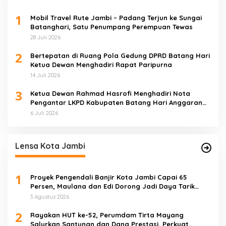
1
Mobil Travel Rute Jambi – Padang Terjun ke Sungai
Batanghari, Satu Penumpang Perempuan Tewas
28 Juli 2026
2
Bertepatan di Ruang Pola Gedung DPRD Batang Hari
Ketua Dewan Menghadiri Rapat Paripurna
14 Juli 2026
3
Ketua Dewan Rahmad Hasrofi Menghadiri Nota
Pengantar LKPD Kabupaten Batang Hari Anggaran
2025
6 Juli 2026
Lensa Kota Jambi
1
Proyek Pengendali Banjir Kota Jambi Capai 65
Persen, Maulana dan Edi Dorong Jadi Daya Tarik
Wisata
3 Agustus 2026
2
Rayakan HUT ke-52, Perumdam Tirta Mayang
Salurkan Santunan dan Dana Prestasi, Perkuat