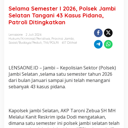
6
Selama Semester I 2026, Polsek Jambi
,
P
Selatan Tangani 43 Kasus Pidana,
o
Patroli Ditingkatkan
l
s
e
Lensaone
2 Juli 2026
k
Hukum/Kriminal/Peristiwa
,
Provinsi Jambi
,
Sosial/Budaya/Peduli
,
TNI/POLRI
617 Dilihat
J
a
m
b
i
LENSAONE.ID – Jambi – Kepolisian Sektor (Polsek)
S
Jambi Selatan ,selama satu semester tahun 2026
e
l
dari bulan Januari sampai juni telah menangani
a
sebanyak 43 kasus pidana.
t
a
n
T
Kapolsek jambi Selatan, AKP Taroni Zebua SH MH
a
n
Melalui Kanit Reskrim ipda Dodi mengatakan,
g
dimana satu semester ini polsek jambi selatan telah
a