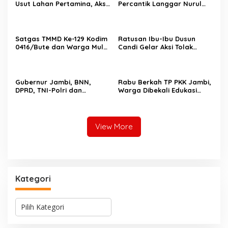
Usut Lahan Pertamina, Aksi
Percantik Langgar Nurul
Berlanjut ke Rumah Dinas
Fajri, Dinding Rumah
Kajati”
Ibadah Kini Tampil Lebih
Indah
Satgas TMMD Ke-129 Kodim
Ratusan Ibu-Ibu Dusun
0416/Bute dan Warga Mulai
Candi Gelar Aksi Tolak
Tanam Jagung, Perkuat
Aktivitas PETI Rakit di
Ketahanan Pangan Desa
Sungai Batang Tebo
Gubernur Jambi, BNN,
Rabu Berkah TP PKK Jambi,
DPRD, TNI-Polri dan
Warga Dibekali Edukasi
Pemkab Bungo Deklarasi
Kelola Sampah dan
Tolak Balap Liar dan Geng
Waspada Keuangan Ilegal
Motor, Semua Elemen
Bersatu Lindungi Generasi
View More
Muda
Kategori
K
a
Perkuat Barisan Menuju Pemilu 2029, DPD PAN
t
ok