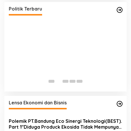
e
Bungo Gelar MUSCAB VII Serentak
g
Di Bungo, Politik, Provinsi Jambi
|
26 Juli 2026
Politik Terbaru
o
r
i
F
D
h
Di
Lensa Ekonomi dan Bisnis
Polemik PT.Bandung Eco Sinergi Teknologi(BEST).
Part 1″Diduga Produck Ekosida Tidak Mempunyai