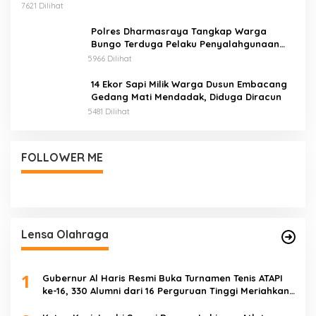
Izin Edar.
7621 Dilihat
Polres Dharmasraya Tangkap Warga
Bungo Terduga Pelaku Penyalahgunaan
BBM Bersubsidi
5966 Dilihat
14 Ekor Sapi Milik Warga Dusun Embacang
Gedang Mati Mendadak, Diduga Diracun
5481 Dilihat
FOLLOWER ME
Lensa Olahraga
1
Gubernur Al Haris Resmi Buka Turnamen Tenis ATAPI
ke-16, 330 Alumni dari 16 Perguruan Tinggi Meriahkan
Jambi