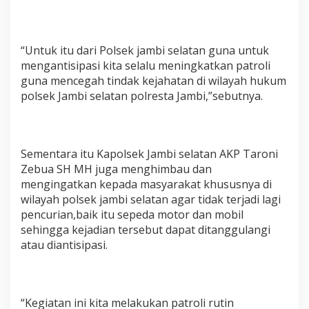
t
i
n
g
“Untuk itu dari Polsek jambi selatan guna untuk
k
mengantisipasi kita selalu meningkatkan patroli
a
guna mencegah tindak kejahatan di wilayah hukum
t
polsek Jambi selatan polresta Jambi,”sebutnya.
k
a
n
Sementara itu Kapolsek Jambi selatan AKP Taroni
Zebua SH MH juga menghimbau dan
mengingatkan kepada masyarakat khususnya di
wilayah polsek jambi selatan agar tidak terjadi lagi
pencurian,baik itu sepeda motor dan mobil
sehingga kejadian tersebut dapat ditanggulangi
atau diantisipasi.
“Kegiatan ini kita melakukan patroli rutin