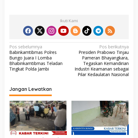
Ikuti Kami
N
Pos sebelumnya
Pos berikutnya
Babinkamtibmas Polres
Presiden Prabowo Tinjau
a
Bungo Juara I Lomba
Pameran Bhayangkara,
v
Bhabinkamtibmas Teladan
Tegaskan Kemandirian
Tingkat Polda Jambi
Industri Keamanan sebagai
i
Pilar Kedaulatan Nasional
g
Jangan Lewatkan
a
s
i
p
o
s