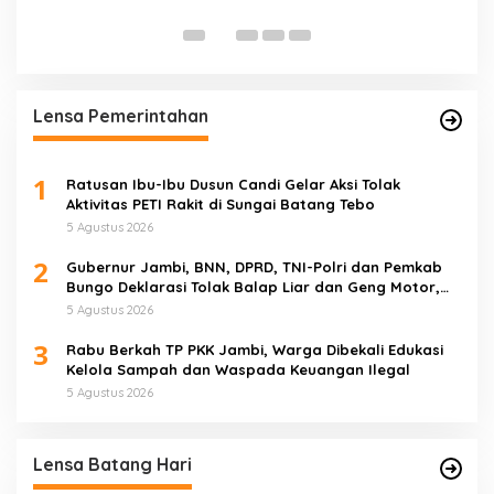
K
T
Lensa Pemerintahan
1
Ratusan Ibu-Ibu Dusun Candi Gelar Aksi Tolak
Aktivitas PETI Rakit di Sungai Batang Tebo
5 Agustus 2026
2
Gubernur Jambi, BNN, DPRD, TNI-Polri dan Pemkab
Bungo Deklarasi Tolak Balap Liar dan Geng Motor,
Semua Elemen Bersatu Lindungi Generasi Muda
5 Agustus 2026
3
Rabu Berkah TP PKK Jambi, Warga Dibekali Edukasi
Kelola Sampah dan Waspada Keuangan Ilegal
5 Agustus 2026
Lensa Batang Hari