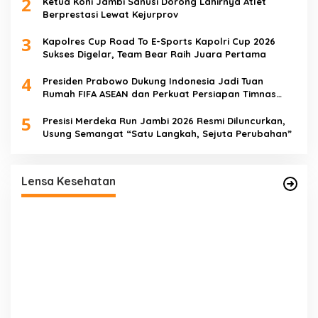
2
Ketua Koni Jambi Sanusi Dorong Lahirnya Atlet
Berprestasi Lewat Kejurprov
3
Kapolres Cup Road To E-Sports Kapolri Cup 2026
Sukses Digelar, Team Bear Raih Juara Pertama
4
Presiden Prabowo Dukung Indonesia Jadi Tuan
Rumah FIFA ASEAN dan Perkuat Persiapan Timnas
Menuju Piala Dunia 2030
5
Presisi Merdeka Run Jambi 2026 Resmi Diluncurkan,
Usung Semangat “Satu Langkah, Sejuta Perubahan”
ut
Satgas TMMD Ke-129 Rutin Jalani
Pemeriksaan Kesehatan, Jaga Kondisi Tetap
Lensa Kesehatan
Prima
P