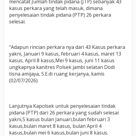
mencatat Jumlah tindak pidana (JTP) sebanyak 43
n
kasus perkara yang telah masuk, dimana
i
4
penyelesaian tindak pidana (PTP) 26 perkara
3
selesai.
K
a
s
u
“Adapun rincian perkara nya dari 43 Kasus perkara
s
P
yakni, Januari 9 kasus, februari 4 kasus, maret 13
i
kasus, April 8 kasus,Mei 9 kasus, juni 11 kasus
d
ungkapnya kanitres Polsek jambi selatan Dodi
a
tisna amijaya, S.E.di ruang kerjanya, kamis
n
a
(02/07/2026).
,
P
a
t
Lanjutnya Kapolsek untuk penyelesaian tindak
r
pidana (PTP) dari 26 perkara yang sudah selesai
o
l
yakni,5 kasus bulan Januari,bulan februari 3
i
kasus,bulan maret 8 kasus, bulan April 4
D
kasus,bulan mei 6 kasus,bulan juni 8 kasus.
i