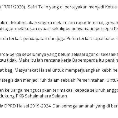
, (17/01/2020). Safri Talib yang di percayakan menjadi K
aktu dekat ini akan segera melakukan rapat internal, gun
rah agar melakukan evuasi sekaligus penyamaan persepsi 
Perda terkait pendapatan dan juga Perda terkait tapal bata
Perda-perda sebelumnya yang belum selesai agar di selesaika
u tidak. Maka itu lah rencana kerja Bapemperda itu pentin
 bagi Masyarakat Halsel untuk memperjuangkan kebhinekaa
strategis dan menjadi ruh dalam sebuah Pemerintahan. Un
i dan keluarga mengucapkan terimakasi kepada seluruh ang
dukung PKB Sehalmahera Selatan.
a DPRD Halsel 2019-2024. Dan semoga amanah yang di berik