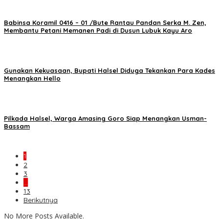
Babinsa Koramil 0416 – 01 /Bute Rantau Pandan Serka M. Zen,
Membantu Petani Memanen Padi di Dusun Lubuk Kayu Aro
Gunakan Kekuasaan, Bupati Halsel Diduga Tekankan Para Kades
Menangkan Hello
Pilkada Halsel, Warga Amasing Goro Siap Menangkan Usman-
Bassam
1
2
3
…
13
Berikutnya
No More Posts Available.