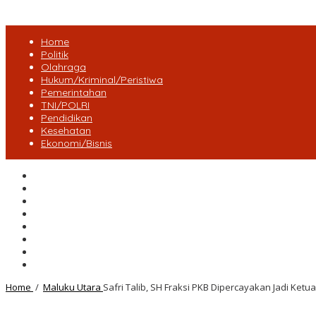
Home
Politik
Olahraga
Hukum/Kriminal/Peristiwa
Pemerintahan
TNI/POLRI
Pendidikan
Kesehatan
Ekonomi/Bisnis
Lensa Desa
Bungo
Kota Jambi
Tebo
BatangHari
Provinsi jambi
Bengkulu
Maluku Utara
Home
/
Maluku Utara
Safri Talib, SH Fraksi PKB Dipercayakan Jadi Ke