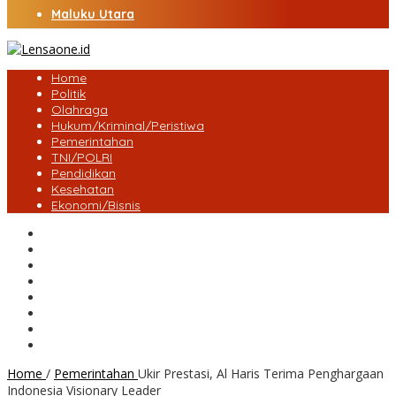
Maluku Utara
Home
Politik
Olahraga
Hukum/Kriminal/Peristiwa
Pemerintahan
TNI/POLRI
Pendidikan
Kesehatan
Ekonomi/Bisnis
Lensa Desa
Bungo
Kota Jambi
Tebo
BatangHari
Provinsi jambi
Bengkulu
Maluku Utara
Home
/
Pemerintahan
Ukir Prestasi, Al Haris Terima Penghargaan
Indonesia Visionary Leader