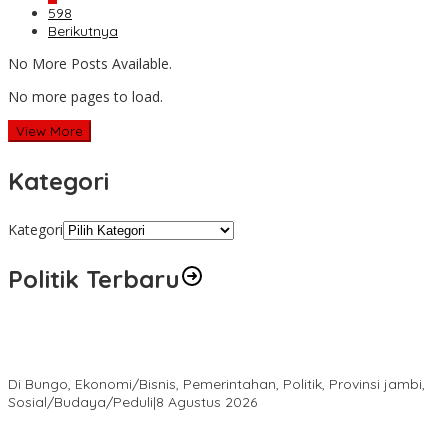
598
Berikutnya
No More Posts Available.
No more pages to load.
View More
Kategori
Kategori
Politik Terbaru
Diduga Program Prowitra Kabupaten Bungo Berjalan Kurang
Terbuka, Publik Pertanyakan Transparansi
Di Bungo, Ekonomi/Bisnis, Pemerintahan, Politik, Provinsi jambi,
Sosial/Budaya/Peduli
|
8 Agustus 2026
HUT PRI Ke-1, DPD PRI Jambi Ikuti Virtual dan Gelar Aksi Sosial,