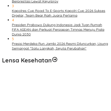
Berprestasi Lewat Kejurprov
3
Kapolres Cup Road To E-Sports Kapolri Cup 2026 Sukses
Digelar, Team Bear Raih Juara Pertama
4
Presiden Prabowo Dukung Indonesia Jadi Tuan Rumah
FIFA ASEAN dan Perkuat Persiapan Timnas Menuju Piala
Dunia 2030
5
Presisi Merdeka Run Jambi 2026 Resmi Diluncurkan, Usung
Semangat “Satu Langkah, Sejuta Perubahan”
Lensa Kesehatan
Pelayanan Kesehatan TMMD Ke-129 Disambut Antusias, Warga
Desa Tanjung Agung Manfaatkan Pemeriksaan Gratis
Satgas TMMD Ke-129 Rutin Jalani Pemeriksaan Kesehatan, Jaga
Kondisi Tetap Prima
Pengobatan Gratis Warnai Pembukaan TMMD Ke-129 Kodim
0416/Bungo Tebo di Desa Tanjung Agung