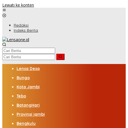
Lewati ke konten
Redaksi
Indeks Berita
Lensa Desa
Bungo
Kota Jambi
Tebo
BatangHari
Provinsi jambi
Bengkulu