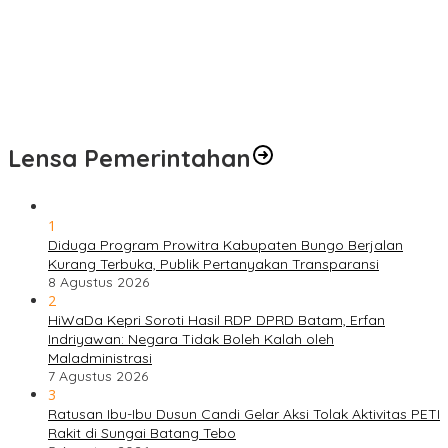
Puskesmas Kebon Handil Gagas Kampung Bahagia TB, Perkuat
Layanan Kesehatan Masyarakat
Sambut Hari Bhayangkara ke-80, Polda Jambi Gelar Gerakan
Bersama Bersih Lingkungan Road to Presisi Merdeka Run 2026
Lensa Pemerintahan
1
Diduga Program Prowitra Kabupaten Bungo Berjalan
Kurang Terbuka, Publik Pertanyakan Transparansi
8 Agustus 2026
2
HiWaDa Kepri Soroti Hasil RDP DPRD Batam, Erfan
Indriyawan: Negara Tidak Boleh Kalah oleh
Maladministrasi
7 Agustus 2026
3
Ratusan Ibu-Ibu Dusun Candi Gelar Aksi Tolak Aktivitas PETI
Rakit di Sungai Batang Tebo