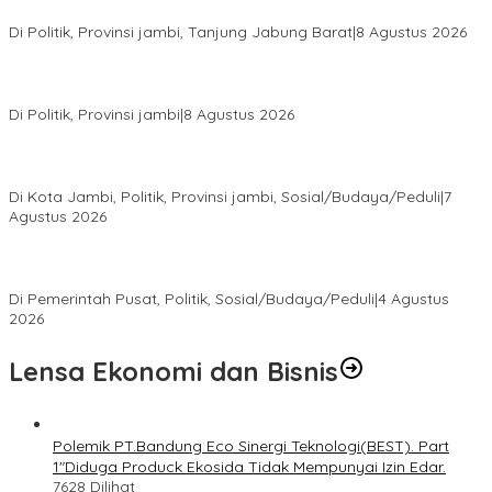
dari Sembako hingga Pasar Tradisional
Di Politik, Provinsi jambi, Tanjung Jabung Barat
|
8 Agustus 2026
Syarif Fasha Kembali Terpilih Ketua DPW NasDem Jambi,
Nyatakan Siap Maju Pilgub 2029 Jika Didukung DPP
Di Politik, Provinsi jambi
|
8 Agustus 2026
Pokir Kemas Faried Berbuah Nyata, Warga RT 07 Telanaipura
Kini Nikmati Jalan Lebih Nyaman
Di Kota Jambi, Politik, Provinsi jambi, Sosial/Budaya/Peduli
|
7
Agustus 2026
Presiden Prabowo Terima Pimpinan MPR, Bahas Sidang Tahunan
MPR dan Pokok-Pokok Haluan Negara
Di Pemerintah Pusat, Politik, Sosial/Budaya/Peduli
|
4 Agustus
2026
Lensa Ekonomi dan Bisnis
Polemik PT.Bandung Eco Sinergi Teknologi(BEST). Part
1″Diduga Produck Ekosida Tidak Mempunyai Izin Edar.
7628 Dilihat