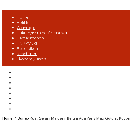
Home
Politik
Olahraga
Hukum/Kriminal/Peristiwa
Pemerintahan
TNI/POLRI
Pendidikan
Kesehatan
Ekonomi/Bisnis
Lensa Desa
Bungo
Kota Jambi
Tebo
BatangHari
Provinsi jambi
Bengkulu
Maluku Utara
Home
/
Bungo
Kus : Selain Maidani, Belum Ada Yang Mau Gotong Royo