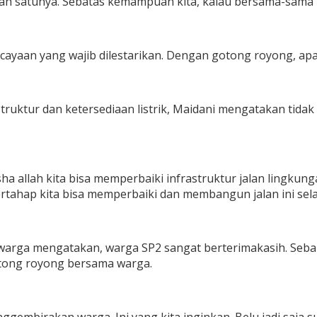
 satunya. Sebatas kemampuan kita, kalau bersama-sama ins
ayaan yang wajib dilestarikan. Dengan gotong royong, apa
struktur dan ketersediaan listrik, Maidani mengatakan tida
ha allah kita bisa memperbaiki infrastruktur jalan lingkunga
bertahap kita bisa memperbaiki dan membangun jalan ini sel
warga mengatakan, warga SP2 sangat berterimakasih. Sebab,
otong royong bersama warga.