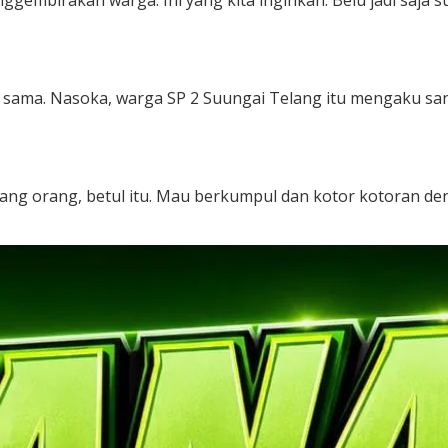
nggembirakan warga. Ini yang kita inginkan. Belu jadi saja 
sama. Nasoka, warga SP 2 Suungai Telang itu mengaku sang
ilang orang, betul itu. Mau berkumpul dan kotor kotoran den