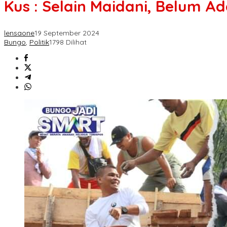
Kus : Selain Maidani, Belum
lensaone
19 September 2024
Bungo
,
Politik
1798 Dilihat