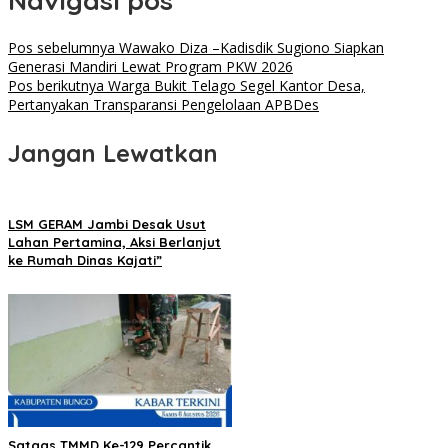
Navigasi pos
Pos sebelumnya
Wawako Diza –Kadisdik Sugiono Siapkan
Generasi Mandiri Lewat Program PKW 2026
Pos berikutnya
Warga Bukit Telago Segel Kantor Desa,
Pertanyakan Transparansi Pengelolaan APBDes
Jangan Lewatkan
LSM GERAM Jambi Desak Usut
Lahan Pertamina, Aksi Berlanjut
ke Rumah Dinas Kajati”
Satgas TMMD Ke-129 Percantik