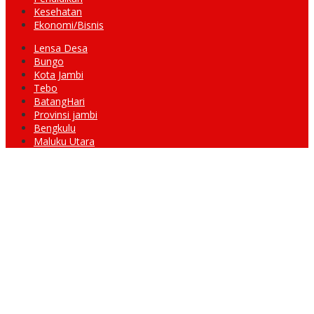
Kesehatan
Ekonomi/Bisnis
Lensa Desa
Bungo
Kota Jambi
Tebo
BatangHari
Provinsi jambi
Bengkulu
Maluku Utara