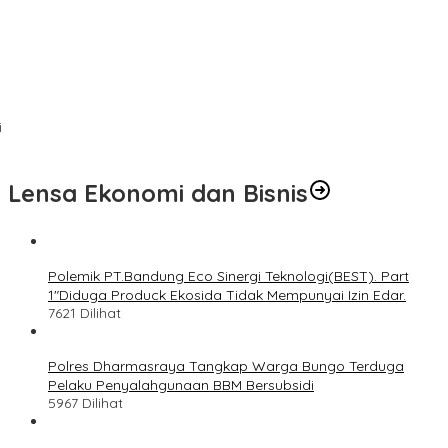
i
Lensa Ekonomi dan Bisnis
Polemik PT.Bandung Eco Sinergi Teknologi(BEST). Part
1″Diduga Produck Ekosida Tidak Mempunyai Izin Edar.
7621 Dilihat
Polres Dharmasraya Tangkap Warga Bungo Terduga
Pelaku Penyalahgunaan BBM Bersubsidi
5967 Dilihat