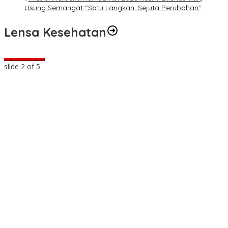
Usung Semangat “Satu Langkah, Sejuta Perubahan”
Lensa Kesehatan
slide
2
of 5
a
t