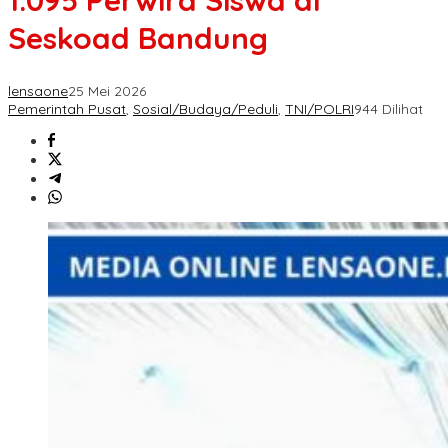
1.095 Perwira Siswa di
Seskoad Bandung
lensaone
25 Mei 2026
Pemerintah Pusat
,
Sosial/Budaya/Peduli
,
TNI/POLRI
944 Dilihat