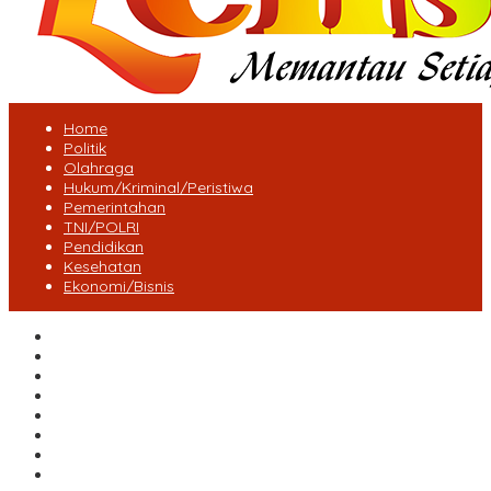
Home
Politik
Olahraga
Hukum/Kriminal/Peristiwa
Pemerintahan
TNI/POLRI
Pendidikan
Kesehatan
Ekonomi/Bisnis
Lensa Desa
Bungo
Kota Jambi
Tebo
BatangHari
Provinsi jambi
Bengkulu
Maluku Utara