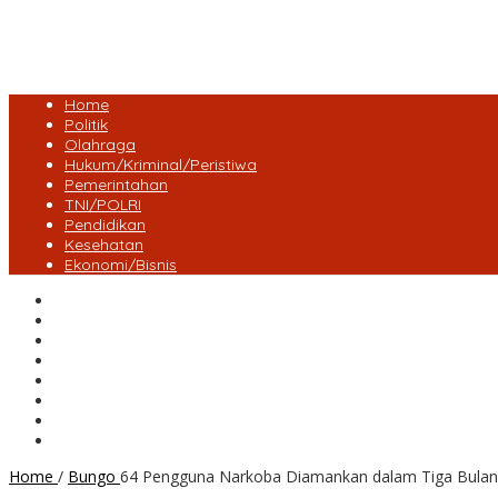
Home
Politik
Olahraga
Hukum/Kriminal/Peristiwa
Pemerintahan
TNI/POLRI
Pendidikan
Kesehatan
Ekonomi/Bisnis
Lensa Desa
Bungo
Kota Jambi
Tebo
BatangHari
Provinsi jambi
Bengkulu
Maluku Utara
Home
/
Bungo
64 Pengguna Narkoba Diamankan dalam Tiga Bulan,