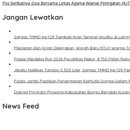
Pos berikutnya
Doa Bersama Lintas Agama Warnai Peringatan HUT 
Jangan Lewatkan
Satgas TMMD Ke-129 Tambah Kran Tempat Wudhu di Langgar
Plesteran dan Acian Dikerjakan, Wajah Baru RTLH Warga Ta
Presisi Merdeka Run 2026 Pecahkan Rekor, 8.750 Pelari Ra
Jibaku Naikkan Tandon 5.300 Liter, Satgas TMMD Ke-129 Perc
Polda Jambi Pastikan Penanganan Karhutla Sungai Gelam 
Diduga Program Prowitra Kabupaten Bungo Berjalan Kurang
News Feed