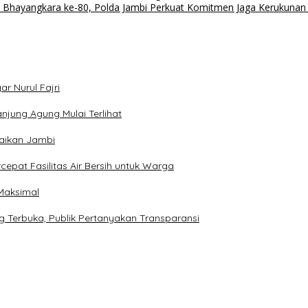
Bhayangkara ke-80, Polda Jambi Perkuat Komitmen Jaga Kerukuna
 Nurul Fajri
njung Agung Mulai Terlihat
maikan Jambi
epat Fasilitas Air Bersih untuk Warga
Maksimal
 Terbuka, Publik Pertanyakan Transparansi