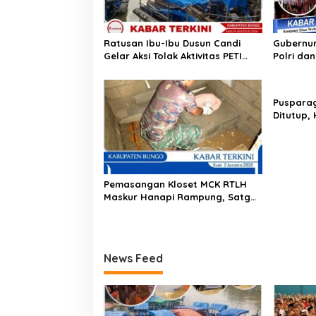
p
o
s
Ratusan Ibu-Ibu Dusun Candi
Gubernur
Gelar Aksi Tolak Aktivitas PETI
Polri da
Rakit di Sungai Batang Tebo
Deklaras
Geng Mo
Bersatu 
Puspara
Ditutup, 
Jambi Ha
Pemasangan Kloset MCK RTLH
Maskur Hanapi Rampung, Satgas
TMMD Ke-129 Wujudkan Hunian
Sehat
News Feed