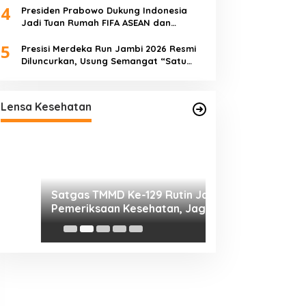
4
Presiden Prabowo Dukung Indonesia
Jadi Tuan Rumah FIFA ASEAN dan
Perkuat Persiapan Timnas Menuju Piala
5
Dunia 2030
Presisi Merdeka Run Jambi 2026 Resmi
Diluncurkan, Usung Semangat “Satu
Langkah, Sejuta Perubahan”
Satgas TMMD Ke-129 Rutin Jalani
Pemeriksaan Kesehatan, Jaga
Lensa Kesehatan
Kondisi Tetap Prima
Pengobatan Grat
Pembukaan TMMD
0416/Bungo Tebo
Agung