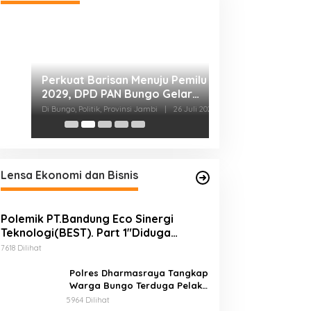
r
i
Fauzi Ansori Terp
Pimpin Demokrat
Tekankan Konsol
Di Politik, Provinsi Jambi,
Sosial/Budaya/Peduli
|
Rumput
Lensa Ekonomi dan Bisnis
Polemik PT.Bandung Eco Sinergi
Teknologi(BEST). Part 1″Diduga
Produck Ekosida Tidak Mempunyai Izin
7618 Dilihat
Edar.
Polres Dharmasraya Tangkap
Warga Bungo Terduga Pelaku
Penyalahgunaan BBM
5964 Dilihat
Bersubsidi