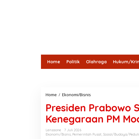
Home
Politik
Olahraga
Hukum/Krim
Lensa Desa
Bungo
Kota Jambi
Tebo
Batang
Home
/
Ekonomi/Bisnis
P
r
Presiden Prabowo 
e
s
Kenegaraan PM Mod
i
d
e
Lensaone
7 Juli 2026
n
Ekonomi/Bisnis
,
Pemerintah Pusat
,
Sosial/Budaya/Peduli