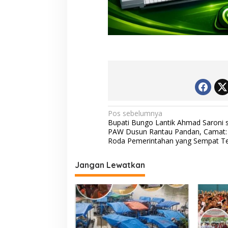
N
Pos sebelumnya
Bupati Bungo Lantik Ahmad Saroni 
a
PAW Dusun Rantau Pandan, Camat: 
v
Roda Pemerintahan yang Sempat T
i
Jangan Lewatkan
g
a
s
i