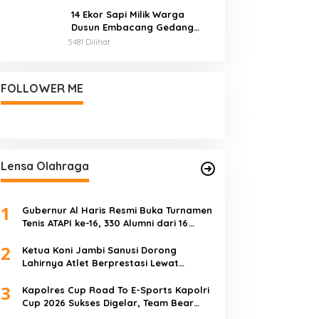
14 Ekor Sapi Milik Warga
Dusun Embacang Gedang
Mati Mendadak, Diduga
5481 Dilihat
Diracun
FOLLOWER ME
Lensa Olahraga
1
Gubernur Al Haris Resmi Buka Turnamen
Tenis ATAPI ke-16, 330 Alumni dari 16
Perguruan Tinggi Meriahkan Jambi
2
Ketua Koni Jambi Sanusi Dorong
Lahirnya Atlet Berprestasi Lewat
Kejurprov
3
Kapolres Cup Road To E-Sports Kapolri
Cup 2026 Sukses Digelar, Team Bear
Raih Juara Pertama