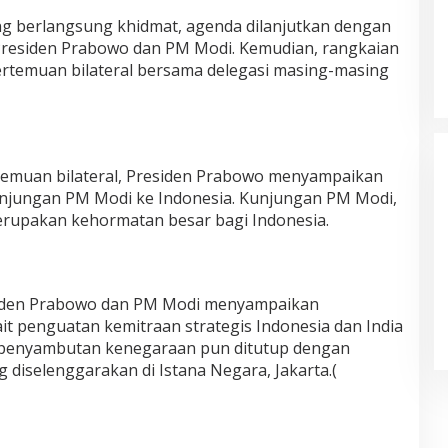
g berlangsung khidmat, agenda dilanjutkan dengan
Presiden Prabowo dan PM Modi. Kemudian, rangkaian
ertemuan bilateral bersama delegasi masing-masing
Pelayanan Kesehatan TMMD Ke-
129 Disambut Antusias, Warga
Desa Tanjung Agung Manfaatkan
emuan bilateral, Presiden Prabowo menyampaikan
Pemeriksaan Gratis
unjungan PM Modi ke Indonesia. Kunjungan PM Modi,
rupakan kehormatan besar bagi Indonesia.
esiden Prabowo dan PM Modi menyampaikan
it penguatan kemitraan strategis Indonesia dan India
n penyambutan kenegaraan pun ditutup dengan
 diselenggarakan di Istana Negara, Jakarta.(