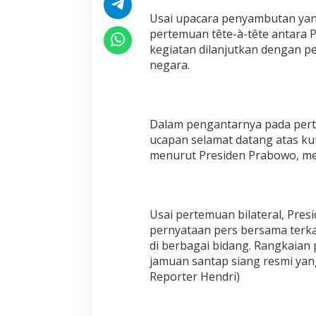
e
k
Usai upacara penyambutan yan
a
pertemuan tête-à-tête antara 
kegiatan dilanjutkan dengan p
negara.
Dalam pengantarnya pada pert
ucapan selamat datang atas k
menurut Presiden Prabowo, me
Usai pertemuan bilateral, Pr
pernyataan pers bersama terka
di berbagai bidang. Rangkaia
jamuan santap siang resmi yang
Reporter Hendri)