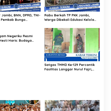
 Jambi, BNN, DPRD, TNI-
Rabu Berkah TP PKK Jambi,
n Pemkab Bungo
Warga Dibekali Edukasi Kelola
i Tolak Balap Liar dan
Sampah dan Waspada Keuangan
tor, Semua Elemen
Ilegal
Lindungi Generasi Muda
gam Negeriku Resmi
Hesti Haris: Budaya
rus Terus Dilestarikan
Satgas TMMD Ke-129 Percantik
Fasilitas Langgar Nurul Fajri,
Tempat Wudhu dan MCK Dicat
Ulang