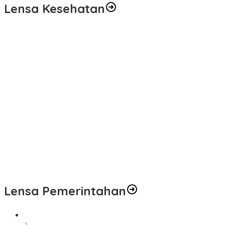
Lensa Kesehatan
Pelayanan Kesehatan TMMD Ke-129 Disambut Antusias, Warga
Desa Tanjung Agung Manfaatkan Pemeriksaan Gratis
Satgas TMMD Ke-129 Rutin Jalani Pemeriksaan Kesehatan, Jaga
Kondisi Tetap Prima
Pengobatan Gratis Warnai Pembukaan TMMD Ke-129 Kodim
0416/Bungo Tebo di Desa Tanjung Agung
Puskesmas Kebon Handil Gagas Kampung Bahagia TB, Perkuat
Layanan Kesehatan Masyarakat
Sambut Hari Bhayangkara ke-80, Polda Jambi Gelar Gerakan
Bersama Bersih Lingkungan Road to Presisi Merdeka Run 2026
Lensa Pemerintahan
1