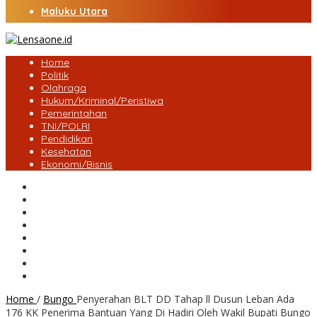
Maluku Utara
Home
Politik
Olahraga
Hukum/Kriminal/Peristiwa
Pemerintahan
TNI/POLRI
Pendidikan
Kesehatan
Ekonomi/Bisnis
Lensa Desa
Bungo
Kota Jambi
Tebo
BatangHari
Provinsi jambi
Bengkulu
Maluku Utara
Home
/
Bungo
Penyerahan BLT DD Tahap ll Dusun Leban Ada
176 KK Penerima Bantuan Yang Di Hadiri Oleh Wakil Bupati Bungo