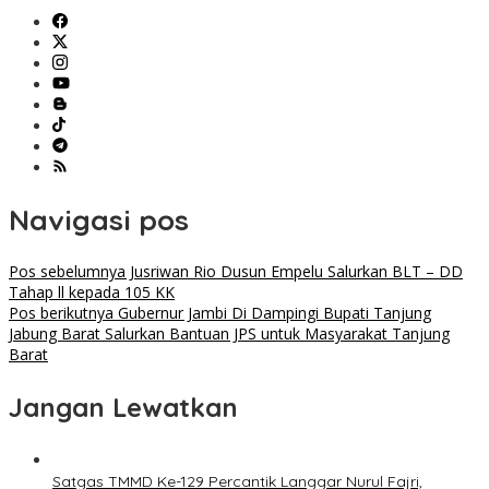
Navigasi pos
Pos sebelumnya
Jusriwan Rio Dusun Empelu Salurkan BLT – DD
Tahap ll kepada 105 KK
Pos berikutnya
Gubernur Jambi Di Dampingi Bupati Tanjung
Jabung Barat Salurkan Bantuan JPS untuk Masyarakat Tanjung
Barat
Jangan Lewatkan
Satgas TMMD Ke-129 Percantik Langgar Nurul Fajri,