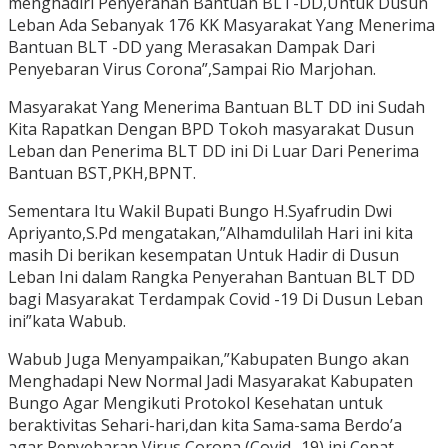
menghadiri Penyerahan Bantuan BLT-DD,Untuk Dusun
Leban Ada Sebanyak 176 KK Masyarakat Yang Menerima
Bantuan BLT -DD yang Merasakan Dampak Dari
Penyebaran Virus Corona”,Sampai Rio Marjohan.
Masyarakat Yang Menerima Bantuan BLT DD ini Sudah
Kita Rapatkan Dengan BPD Tokoh masyarakat Dusun
Leban dan Penerima BLT DD ini Di Luar Dari Penerima
Bantuan BST,PKH,BPNT.
Sementara Itu Wakil Bupati Bungo H.Syafrudin Dwi
Apriyanto,S.Pd mengatakan,”Alhamdulilah Hari ini kita
masih Di berikan kesempatan Untuk Hadir di Dusun
Leban Ini dalam Rangka Penyerahan Bantuan BLT DD
bagi Masyarakat Terdampak Covid -19 Di Dusun Leban
ini”kata Wabub.
Wabub Juga Menyampaikan,”Kabupaten Bungo akan
Menghadapi New Normal Jadi Masyarakat Kabupaten
Bungo Agar Mengikuti Protokol Kesehatan untuk
beraktivitas Sehari-hari,dan kita Sama-sama Berdo’a
agar Penyebaran Virus Corona (Covid -19) ini Cepat