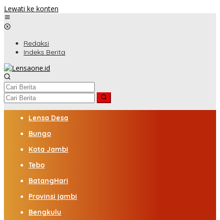
Lewati ke konten
Redaksi
Indeks Berita
Lensa Desa
Bungo
Kota Jambi
Tebo
BatangHari
Provinsi jambi
Bengkulu