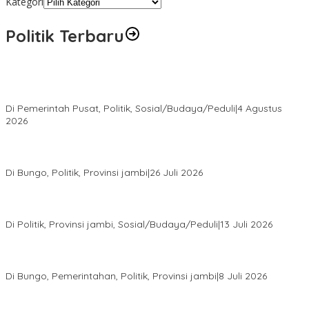
Kategori
Politik Terbaru
Presiden Prabowo Terima Pimpinan MPR, Bahas Sidang Tahunan
MPR dan Pokok-Pokok Haluan Negara
Di Pemerintah Pusat, Politik, Sosial/Budaya/Peduli
|
4 Agustus
2026
Perkuat Barisan Menuju Pemilu 2029, DPD PAN Bungo Gelar
MUSCAB VII Serentak
Di Bungo, Politik, Provinsi jambi
|
26 Juli 2026
Fauzi Ansori Terpilih Aklamasi Pimpin Demokrat Jambi, AHY
Tekankan Konsolidasi hingga Akar Rumput
Di Politik, Provinsi jambi, Sosial/Budaya/Peduli
|
13 Juli 2026
28 Datuk Rio Terpilih Hasil Pilrio Serentak 2026 di Kabupaten
Bungo Dijadwalkan Dilantik Dibulan Agustus–September
Di Bungo, Pemerintahan, Politik, Provinsi jambi
|
8 Juli 2026
Bupati Bungo Lantik Ahmad Saroni sebagai Rio PAW Dusun