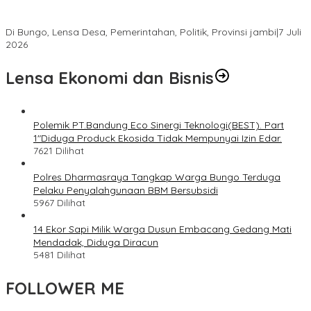
Rantau Pandan, Camat: Lanjutkan Roda Pemerintahan yang
Sempat Tertunda
Di Bungo, Lensa Desa, Pemerintahan, Politik, Provinsi jambi
|
7 Juli
2026
Lensa Ekonomi dan Bisnis
Polemik PT.Bandung Eco Sinergi Teknologi(BEST). Part
1″Diduga Produck Ekosida Tidak Mempunyai Izin Edar.
7621 Dilihat
Polres Dharmasraya Tangkap Warga Bungo Terduga
Pelaku Penyalahgunaan BBM Bersubsidi
5967 Dilihat
14 Ekor Sapi Milik Warga Dusun Embacang Gedang Mati
Mendadak, Diduga Diracun
5481 Dilihat
FOLLOWER ME