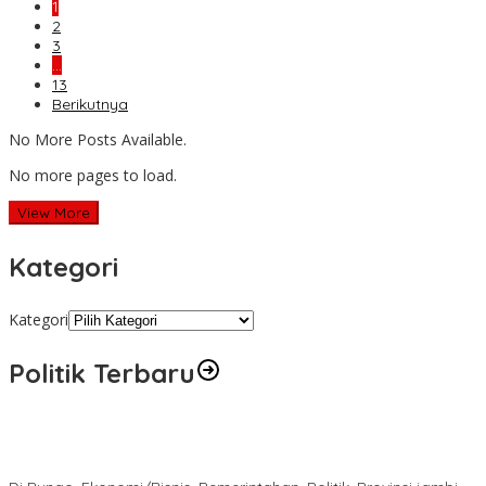
1
2
3
…
13
Berikutnya
No More Posts Available.
No more pages to load.
View More
Kategori
Kategori
Politik Terbaru
Diduga Program Prowitra Kabupaten Bungo Berjalan Kurang
Terbuka, Publik Pertanyakan Transparansi