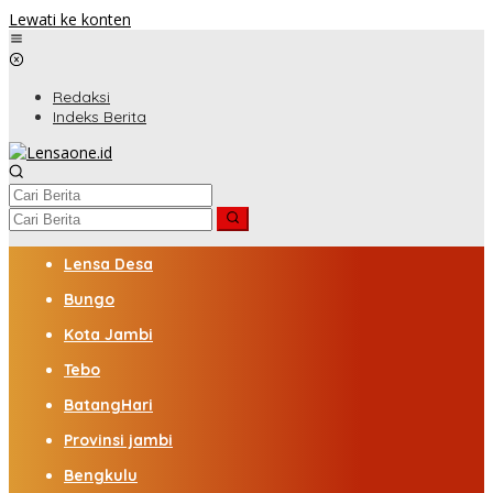
Lewati ke konten
Redaksi
Indeks Berita
Lensa Desa
Bungo
Kota Jambi
Tebo
BatangHari
Provinsi jambi
Bengkulu