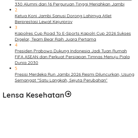
330 Alumni dari 16 Perguruan Tinggi Meriahkan Jambi
2
Ketua Koni Jambi Sanusi Dorong Lahirnya Atlet
Berprestasi Lewat Kejurprov
3
Kapolres Cup Road To E-Sports Kapolri Cup 2026 Sukses
Digelar, Team Bear Raih Juara Pertama
4
Presiden Prabowo Dukung Indonesia Jadi Tuan Rumah
FIFA ASEAN dan Perkuat Persiapan Timnas Menuju Piala
Dunia 2030
5
Presisi Merdeka Run Jambi 2026 Resmi Diluncurkan, Usung
Semangat “Satu Langkah, Sejuta Perubahan”
Lensa Kesehatan
Pelayanan Kesehatan TMMD Ke-129 Disambut Antusias, Warga
Desa Tanjung Agung Manfaatkan Pemeriksaan Gratis
Satgas TMMD Ke-129 Rutin Jalani Pemeriksaan Kesehatan, Jaga