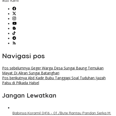
Ikuti Kami
Navigasi pos
Pos sebelumnya
Geger Warga Desa Sungai Baung Temukan
Mayat Di Aliran Sungai Batanghari
Pos berikutnya
Abd Kadir Bubu Tanggapi Soal Tuduhan Ijazah
Palsu di Pilkada Halsel
Jangan Lewatkan
Babinsa Koramil 0416 – 01 /Bute Rantau Pandan Serka M.