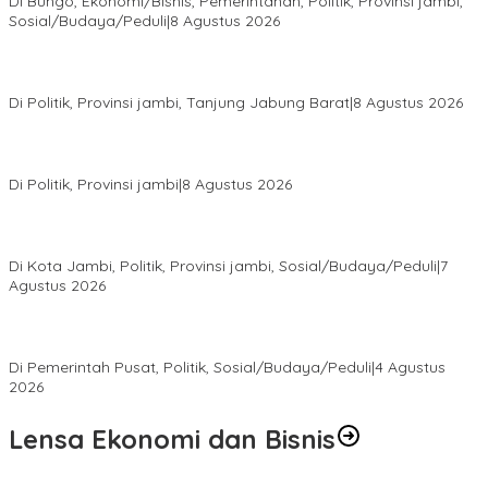
Di Bungo, Ekonomi/Bisnis, Pemerintahan, Politik, Provinsi jambi,
Sosial/Budaya/Peduli
|
8 Agustus 2026
HUT PRI Ke-1, DPD PRI Jambi Ikuti Virtual dan Gelar Aksi Sosial,
dari Sembako hingga Pasar Tradisional
Di Politik, Provinsi jambi, Tanjung Jabung Barat
|
8 Agustus 2026
Syarif Fasha Kembali Terpilih Ketua DPW NasDem Jambi,
Nyatakan Siap Maju Pilgub 2029 Jika Didukung DPP
Di Politik, Provinsi jambi
|
8 Agustus 2026
Pokir Kemas Faried Berbuah Nyata, Warga RT 07 Telanaipura
Kini Nikmati Jalan Lebih Nyaman
Di Kota Jambi, Politik, Provinsi jambi, Sosial/Budaya/Peduli
|
7
Agustus 2026
Presiden Prabowo Terima Pimpinan MPR, Bahas Sidang Tahunan
MPR dan Pokok-Pokok Haluan Negara
Di Pemerintah Pusat, Politik, Sosial/Budaya/Peduli
|
4 Agustus
2026
Lensa Ekonomi dan Bisnis