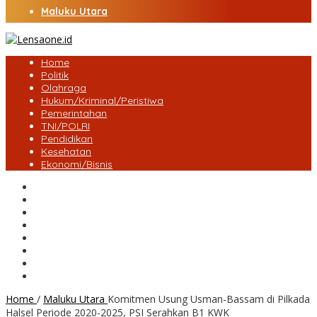
Maluku Utara
Home
Politik
Olahraga
Hukum/Kriminal/Peristiwa
Pemerintahan
TNI/POLRI
Pendidikan
Kesehatan
Ekonomi/Bisnis
Lensa Desa
Bungo
Kota Jambi
Tebo
BatangHari
Provinsi jambi
Bengkulu
Maluku Utara
Home
/
Maluku Utara
Komitmen Usung Usman-Bassam di Pilkada
Halsel Periode 2020-2025, PSI Serahkan B1 KWK