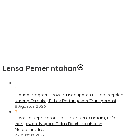
Kondisi Tetap Prima
Pengobatan Gratis Warnai Pembukaan TMMD Ke-129 Kodim
0416/Bungo Tebo di Desa Tanjung Agung
Puskesmas Kebon Handil Gagas Kampung Bahagia TB, Perkuat
Layanan Kesehatan Masyarakat
Sambut Hari Bhayangkara ke-80, Polda Jambi Gelar Gerakan
Bersama Bersih Lingkungan Road to Presisi Merdeka Run 2026
Lensa Pemerintahan
1
Diduga Program Prowitra Kabupaten Bungo Berjalan
Kurang Terbuka, Publik Pertanyakan Transparansi
8 Agustus 2026
2
HiWaDa Kepri Soroti Hasil RDP DPRD Batam, Erfan
Indriyawan: Negara Tidak Boleh Kalah oleh
Maladministrasi
7 Agustus 2026