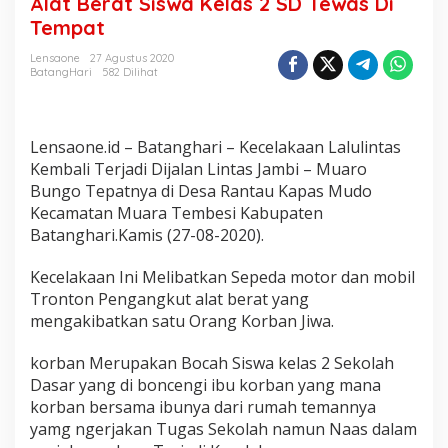
Alat Berat Siswa Kelas 2 SD Tewas Di
k
Tempat
T
r
Lensaone
27 Agustus 2020
o
BatangHari
582 Dilihat
n
t
o
n
Lensaone.id – Batanghari – Kecelakaan Lalulintas
P
Kembali Terjadi Dijalan Lintas Jambi – Muaro
e
n
Bungo Tepatnya di Desa Rantau Kapas Mudo
g
Kecamatan Muara Tembesi Kabupaten
a
Batanghari.Kamis (27-08-2020).
n
g
Kecelakaan Ini Melibatkan Sepeda motor dan mobil
k
u
Tronton Pengangkut alat berat yang
t
mengakibatkan satu Orang Korban Jiwa.
A
l
korban Merupakan Bocah Siswa kelas 2 Sekolah
a
Dasar yang di boncengi ibu korban yang mana
t
B
korban bersama ibunya dari rumah temannya
e
yamg ngerjakan Tugas Sekolah namun Naas dalam
r