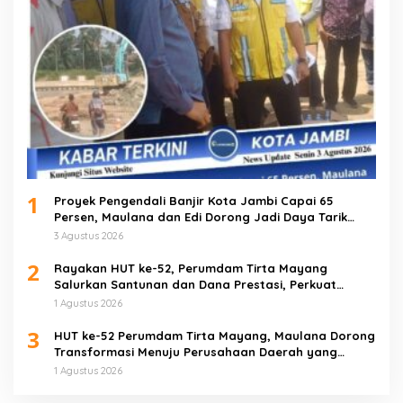
1
Proyek Pengendali Banjir Kota Jambi Capai 65
Persen, Maulana dan Edi Dorong Jadi Daya Tarik
Wisata
3 Agustus 2026
2
Rayakan HUT ke-52, Perumdam Tirta Mayang
Salurkan Santunan dan Dana Prestasi, Perkuat
Komitmen Tingkatkan Pelayanan
1 Agustus 2026
3
HUT ke-52 Perumdam Tirta Mayang, Maulana Dorong
Transformasi Menuju Perusahaan Daerah yang
Mandiri dan Profesional
1 Agustus 2026