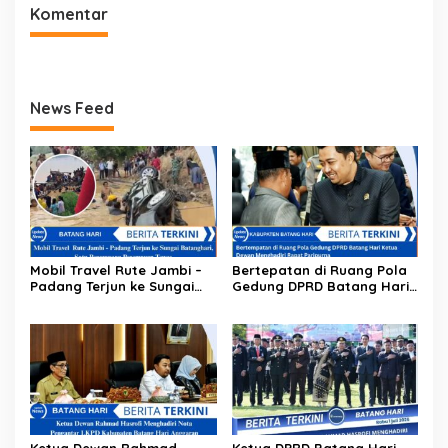
Komentar
News Feed
Mobil Travel Rute Jambi –
Bertepatan di Ruang Pola
Padang Terjun ke Sungai
Gedung DPRD Batang Hari
Batanghari, Satu
Ketua Dewan Menghadiri
Penumpang Perempuan
Rapat Paripurna
Tewas
Ketua Dewan Rahmad
Ketua DPRD Batang Hari