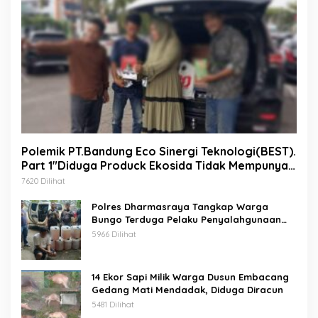
Polemik PT.Bandung Eco Sinergi Teknologi(BEST).
Part 1″Diduga Produck Ekosida Tidak Mempunyai
Izin Edar.
7620 Dilihat
Polres Dharmasraya Tangkap Warga
Bungo Terduga Pelaku Penyalahgunaan
BBM Bersubsidi
5966 Dilihat
14 Ekor Sapi Milik Warga Dusun Embacang
Gedang Mati Mendadak, Diduga Diracun
5481 Dilihat