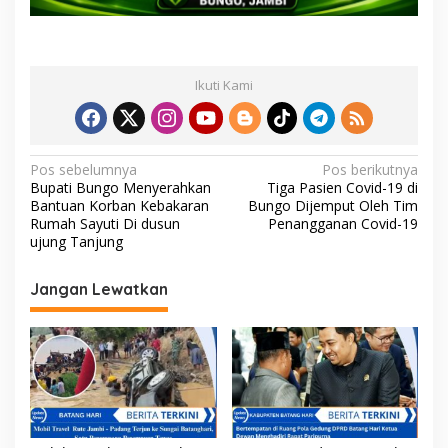
Ikuti Kami
N
Pos sebelumnya
Pos berikutnya
Bupati Bungo Menyerahkan
Tiga Pasien Covid-19 di
a
Bantuan Korban Kebakaran
Bungo Dijemput Oleh Tim
v
Rumah Sayuti Di dusun
Penangganan Covid-19
ujung Tanjung
i
g
Jangan Lewatkan
a
s
i
p
o