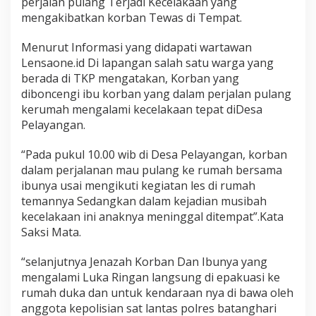
perjalan pulang Terjadi Kecelakaan yang
a
mengakibatkan korban Tewas di Tempat.
t
S
i
Menurut Informasi yang didapati wartawan
s
Lensaone.id Di lapangan salah satu warga yang
w
berada di TKP mengatakan, Korban yang
a
diboncengi ibu korban yang dalam perjalan pulang
K
kerumah mengalami kecelakaan tepat diDesa
e
l
Pelayangan.
a
s
“Pada pukul 10.00 wib di Desa Pelayangan, korban
2
dalam perjalanan mau pulang ke rumah bersama
S
ibunya usai mengikuti kegiatan les di rumah
D
T
temannya Sedangkan dalam kejadian musibah
e
kecelakaan ini anaknya meninggal ditempat”.Kata
w
Saksi Mata.
a
s
“selanjutnya Jenazah Korban Dan Ibunya yang
D
i
mengalami Luka Ringan langsung di epakuasi ke
T
rumah duka dan untuk kendaraan nya di bawa oleh
e
anggota kepolisian sat lantas polres batanghari
m