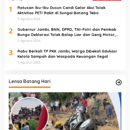
1
Ratusan Ibu-Ibu Dusun Candi Gelar Aksi Tolak
Aktivitas PETI Rakit di Sungai Batang Tebo
5 Agustus 2026
2
Gubernur Jambi, BNN, DPRD, TNI-Polri dan Pemkab
Bungo Deklarasi Tolak Balap Liar dan Geng Motor,
Semua Elemen Bersatu Lindungi Generasi Muda
5 Agustus 2026
3
Rabu Berkah TP PKK Jambi, Warga Dibekali Edukasi
Kelola Sampah dan Waspada Keuangan Ilegal
5 Agustus 2026
Lensa Batang Hari