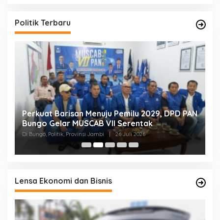
t
e
g
Politik Terbaru
o
r
i
Perkuat Barisan Menuju Pemilu 2029, DPD PAN
F
ok
Bungo Gelar MUSCAB VII Serentak
D
h
Di Bungo, Politik, Provinsi Jambi
|
26 Juli 2026
Di
Lensa Ekonomi dan Bisnis