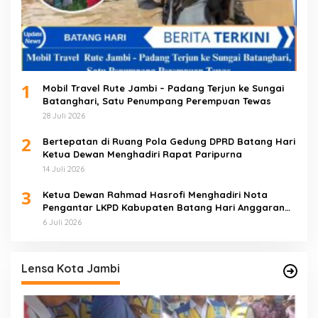
1
Mobil Travel Rute Jambi – Padang Terjun ke Sungai
Batanghari, Satu Penumpang Perempuan Tewas
28 Juli 2026
2
Bertepatan di Ruang Pola Gedung DPRD Batang Hari
Ketua Dewan Menghadiri Rapat Paripurna
14 Juli 2026
3
Ketua Dewan Rahmad Hasrofi Menghadiri Nota
Pengantar LKPD Kabupaten Batang Hari Anggaran
2025
6 Juli 2026
Lensa Kota Jambi