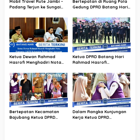
s
Mobil Travel Rute Jambi –
Bertepatan di Ruang Pola
Padang Terjun ke Sungai
Gedung DPRD Batang Hari
Batanghari, Satu
Ketua Dewan Menghadiri
Penumpang Perempuan
Rapat Paripurna
Tewas
Ketua Dewan Rahmad
Ketua DPRD Batang Hari
Hasrofi Menghadiri Nota
Rahmad Hasrofi
Pengantar LKPD Kabupaten
Menghadiri Upacara
Batang Hari Anggaran
Peringatan Hari
2025
Bhayangkara Ke-80
Bertepatan Kecamatan
Dalam Rangka Kunjungan
Bajubang Ketua DPRD
Kerja Ketua DPRD
Batang Hari Menghadiri
Menghadiri Peresmian
Penyerahan Sertifikat
Posyandu Kasih Ibu Desa
Tanah
Bungku