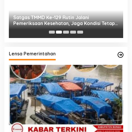
ut
Satgas TMMD Ke-129 Rutin Jalani
P
Pemeriksaan Kesehatan, Jaga Kondisi Tetap
K
Prima
T
Lensa Pemerintahan