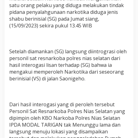
n
satu orang pelaku yang diduga melakukan tindak
t
pidana penyalahgunaan narkotika diduga jenis
u
shabu berinisial (SG) pada Jumat siang,
k
(15/09/2023) sekira pukul 13.45 WIB
T
a
n
g
k
Setelah diamankan (SG) langsung diintrograsi oleh
a
personil sat resnarkoba polres nias selatan dari
p
S
hasil interogasi lisan terhadap (SG) bahwa ia
e
mengakui memperoleh Narkotika dari seseorang
m
berinisial (VS) di jalan Saonigeho.
u
a
P
e
n
Dari hasil interogasi yang di peroleh tersebut
g
Personil Sat Resnarkoba Polres Nias Selatan yang
e
dipimpin oleh KBO Narkoba Polres Nias Selatan
d
IPDA MODAL TARIGAN tak Menunggu lama dan
a
r
langsung menuju lokasi yang disampaikan
&