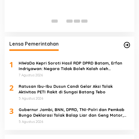
P
K
T
Lensa Pemerintahan
1
HiWaDa Kepri Soroti Hasil RDP DPRD Batam, Erfan
Indriyawan: Negara Tidak Boleh Kalah oleh
Maladministrasi
7 Agustus 2026
2
Ratusan Ibu-Ibu Dusun Candi Gelar Aksi Tolak
Aktivitas PETI Rakit di Sungai Batang Tebo
5 Agustus 2026
3
Gubernur Jambi, BNN, DPRD, TNI-Polri dan Pemkab
Bungo Deklarasi Tolak Balap Liar dan Geng Motor,
Semua Elemen Bersatu Lindungi Generasi Muda
5 Agustus 2026