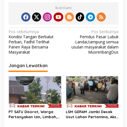
Ikuti Kami
N
Pos sebelumnya
Pos berikutnya
Kondisi Tangan Berbalut
Pemdus Pasar Lubuk
a
Perban, Fadhil Terlihat
Landai,tampung semua
v
Panen Raya Bersama
usulan masyarakat dalam
Masyarakat
MusrenbangDus
i
g
Jangan Lewatkan
a
s
i
p
o
s
PT SATU Disorot, Warga
LSM GERAM Jambi Desak
Pertanyakan Izin, Limbah,
Usut Lahan Pertamina, Aksi
dan Jarak PKS dengan
Berlanjut ke Rumah Dinas