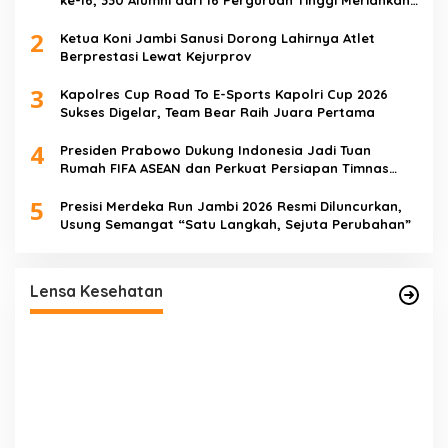
Jambi
2
Ketua Koni Jambi Sanusi Dorong Lahirnya Atlet
Berprestasi Lewat Kejurprov
3
Kapolres Cup Road To E-Sports Kapolri Cup 2026
Sukses Digelar, Team Bear Raih Juara Pertama
4
Presiden Prabowo Dukung Indonesia Jadi Tuan
Rumah FIFA ASEAN dan Perkuat Persiapan Timnas
Menuju Piala Dunia 2030
5
Presisi Merdeka Run Jambi 2026 Resmi Diluncurkan,
Usung Semangat “Satu Langkah, Sejuta Perubahan”
ut
Satgas TMMD Ke-129 Rutin Jalani
Pemeriksaan Kesehatan, Jaga Kondisi Tetap
Lensa Kesehatan
Prima