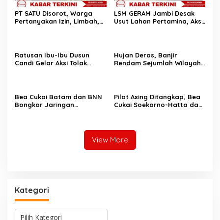
PT SATU Disorot, Warga
LSM GERAM Jambi Desak
Pertanyakan Izin, Limbah,
Usut Lahan Pertamina, Aksi
dan Jarak PKS dengan
Berlanjut ke Rumah Dinas
Permukiman
Kajati”
Ratusan Ibu-Ibu Dusun
Hujan Deras, Banjir
Candi Gelar Aksi Tolak
Rendam Sejumlah Wilayah
Aktivitas PETI Rakit di
di Kota Padang
Sungai Batang Tebo
Bea Cukai Batam dan BNN
Pilot Asing Ditangkap, Bea
Bongkar Jaringan
Cukai Soekarno-Hatta dan
Narkotika, Enam Tersangka
Bareskrim Gagalkan
Diamankan
Penyelundupan 26 Kg
Ekstasi
View More
Kategori
K