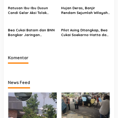
Permukiman
Kajati”
Ratusan Ibu-Ibu Dusun
Hujan Deras, Banjir
Candi Gelar Aksi Tolak
Rendam Sejumlah Wilayah
Aktivitas PETI Rakit di
di Kota Padang
Sungai Batang Tebo
Bea Cukai Batam dan BNN
Pilot Asing Ditangkap, Bea
Bongkar Jaringan
Cukai Soekarno-Hatta dan
Narkotika, Enam Tersangka
Bareskrim Gagalkan
Diamankan
Penyelundupan 26 Kg
Ekstasi
Komentar
News Feed