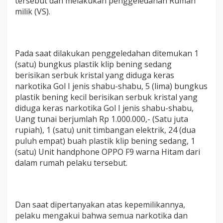
tersebut dan melakukan penggeledahan Rumah
P
milik (VS).
e
m
a
k
a
Pada saat dilakukan penggeledahan ditemukan 1
i
(satu) bungkus plastik klip bening sedang
S
berisikan serbuk kristal yang diduga keras
a
narkotika Gol I jenis shabu-shabu, 5 (lima) bungkus
b
u
plastik bening kecil berisikan serbuk kristal yang
S
diduga keras narkotika Gol I jenis shabu-shabu,
a
Uang tunai berjumlah Rp 1.000.000,- (Satu juta
b
rupiah), 1 (satu) unit timbangan elektrik, 24 (dua
u
puluh empat) buah plastik klip bening sedang, 1
D
i
(satu) Unit handphone OPPO F9 warna Hitam dari
N
dalam rumah pelaku tersebut.
i
s
e
l
Dan saat dipertanyakan atas kepemilikannya,
pelaku mengakui bahwa semua narkotika dan