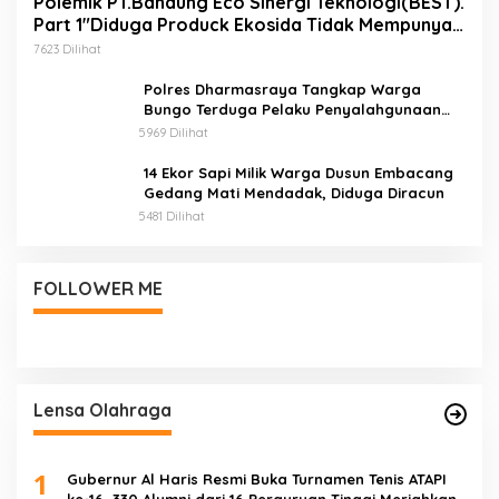
Polemik PT.Bandung Eco Sinergi Teknologi(BEST).
Part 1″Diduga Produck Ekosida Tidak Mempunyai
Izin Edar.
7623 Dilihat
Polres Dharmasraya Tangkap Warga
Bungo Terduga Pelaku Penyalahgunaan
BBM Bersubsidi
5969 Dilihat
14 Ekor Sapi Milik Warga Dusun Embacang
Gedang Mati Mendadak, Diduga Diracun
5481 Dilihat
FOLLOWER ME
Lensa Olahraga
1
Gubernur Al Haris Resmi Buka Turnamen Tenis ATAPI
ke-16, 330 Alumni dari 16 Perguruan Tinggi Meriahkan