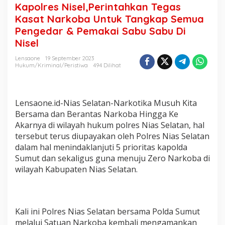
n
Kapolres Nisel,Perintahkan Tegas
t
Kasat Narkoba Untuk Tangkap Semua
a
Pengedar & Pemakai Sabu Sabu Di
h
k
Nisel
a
n
Lensaone
19 September 2023
Hukum/Kriminal/Peristiwa
494 Dilihat
T
e
g
a
Lensaone.id-Nias Selatan-Narkotika Musuh Kita
s
K
Bersama dan Berantas Narkoba Hingga Ke
a
Akarnya di wilayah hukum polres Nias Selatan, hal
s
tersebut terus diupayakan oleh Polres Nias Selatan
a
dalam hal menindaklanjuti 5 prioritas kapolda
t
Sumut dan sekaligus guna menuju Zero Narkoba di
N
a
wilayah Kabupaten Nias Selatan.
r
k
o
b
Kali ini Polres Nias Selatan bersama Polda Sumut
a
U
melalui Satuan Narkoba kembali mengamankan