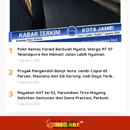
1
Pokir Kemas Faried Berbuah Nyata, Warga RT 07
Telanaipura Kini Nikmati Jalan Lebih Nyaman
7 Agustus 2026
2
Proyek Pengendali Banjir Kota Jambi Capai 65
Persen, Maulana dan Edi Dorong Jadi Daya Tarik
Wisata
3 Agustus 2026
3
Rayakan HUT ke-52, Perumdam Tirta Mayang
Salurkan Santunan dan Dana Prestasi, Perkuat
Komitmen Tingkatkan Pelayanan
1 Agustus 2026