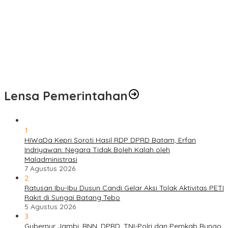
Pengobatan Gratis Warnai Pembukaan TMMD Ke-129 Kodim
0416/Bungo Tebo di Desa Tanjung Agung
Puskesmas Kebon Handil Gagas Kampung Bahagia TB, Perkuat
Layanan Kesehatan Masyarakat
Sambut Hari Bhayangkara ke-80, Polda Jambi Gelar Gerakan
Bersama Bersih Lingkungan Road to Presisi Merdeka Run 2026
Lensa Pemerintahan
1
HiWaDa Kepri Soroti Hasil RDP DPRD Batam, Erfan
Indriyawan: Negara Tidak Boleh Kalah oleh
Maladministrasi
7 Agustus 2026
2
Ratusan Ibu-Ibu Dusun Candi Gelar Aksi Tolak Aktivitas PETI
Rakit di Sungai Batang Tebo
5 Agustus 2026
3
Gubernur Jambi, BNN, DPRD, TNI-Polri dan Pemkab Bungo