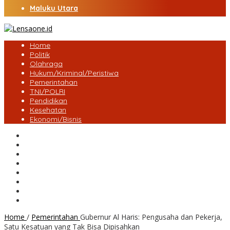
Maluku Utara
Home
Politik
Olahraga
Hukum/Kriminal/Peristiwa
Pemerintahan
TNI/POLRI
Pendidikan
Kesehatan
Ekonomi/Bisnis
Lensa Desa
Bungo
Kota Jambi
Tebo
BatangHari
Provinsi jambi
Bengkulu
Maluku Utara
Home
/
Pemerintahan
Gubernur Al Haris: Pengusaha dan Pekerja,
Satu Kesatuan yang Tak Bisa Dipisahkan