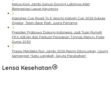
Ketua Koni Jambi Sanusi Dorong Lahirnya Atlet
Berprestasi Lewat Kejurprov
3
Kapolres Cup Road To E-Sports Kapolri Cup 2026 Sukses
Digelar, Team Bear Raih Juara Pertama
4
Presiden Prabowo Dukung Indonesia Jadi Tuan Rumah
FIFA ASEAN dan Perkuat Persiapan Timnas Menuju Piala
Dunia 2030
5
Presisi Merdeka Run Jambi 2026 Resmi Diluncurkan, Usung
Semangat “Satu Langkah, Sejuta Perubahan”
Lensa Kesehatan
Pelayanan Kesehatan TMMD Ke-129 Disambut Antusias, Warga
Desa Tanjung Agung Manfaatkan Pemeriksaan Gratis
Satgas TMMD Ke-129 Rutin Jalani Pemeriksaan Kesehatan, Jaga
Kondisi Tetap Prima