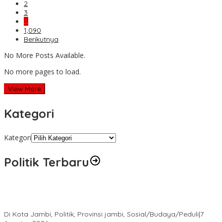
2
3
…
1,090
Berikutnya
No More Posts Available.
No more pages to load.
View More
Kategori
Kategori
Politik Terbaru
Pokir Kemas Faried Berbuah Nyata, Warga RT 07 Telanaipura
Kini Nikmati Jalan Lebih Nyaman
Di Kota Jambi, Politik, Provinsi jambi, Sosial/Budaya/Peduli
|
7