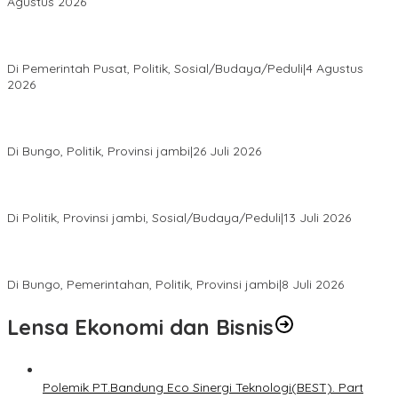
Agustus 2026
Presiden Prabowo Terima Pimpinan MPR, Bahas Sidang Tahunan
MPR dan Pokok-Pokok Haluan Negara
Di Pemerintah Pusat, Politik, Sosial/Budaya/Peduli
|
4 Agustus
2026
Perkuat Barisan Menuju Pemilu 2029, DPD PAN Bungo Gelar
MUSCAB VII Serentak
Di Bungo, Politik, Provinsi jambi
|
26 Juli 2026
Fauzi Ansori Terpilih Aklamasi Pimpin Demokrat Jambi, AHY
Tekankan Konsolidasi hingga Akar Rumput
Di Politik, Provinsi jambi, Sosial/Budaya/Peduli
|
13 Juli 2026
28 Datuk Rio Terpilih Hasil Pilrio Serentak 2026 di Kabupaten
Bungo Dijadwalkan Dilantik Dibulan Agustus–September
Di Bungo, Pemerintahan, Politik, Provinsi jambi
|
8 Juli 2026
Lensa Ekonomi dan Bisnis
Polemik PT.Bandung Eco Sinergi Teknologi(BEST). Part