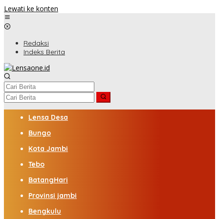
Lewati ke konten
Redaksi
Indeks Berita
Lensa Desa
Bungo
Kota Jambi
Tebo
BatangHari
Provinsi jambi
Bengkulu