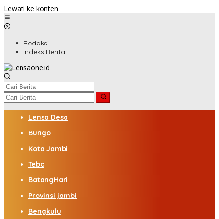
Lewati ke konten
Redaksi
Indeks Berita
Lensa Desa
Bungo
Kota Jambi
Tebo
BatangHari
Provinsi jambi
Bengkulu