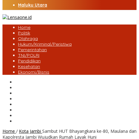
Maluku Utara
Home
Politik
Olahraga
Hukum/Kriminal/Peristiwa
Pemerintahan
TNI/POLRI
Pendidikan
Kesehatan
Ekonomi/Bisnis
Lensa Desa
Bungo
Kota Jambi
Tebo
BatangHari
Provinsi jambi
Bengkulu
Maluku Utara
Home
/
Kota Jambi
Sambut HUT Bhayangkara ke-80, Maulana dan
Kapolresta Jambi Wujudkan Rumah Layak Huni