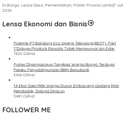
Sempat Tertunda
Di Bungo, Lensa Desa, Pemerintahan, Politik, Provinsi jambi
|
7 Juli
2026
Lensa Ekonomi dan Bisnis
Polemik PT.Bandung Eco Sinergi Teknologi(BEST). Part
1″Diduga Produck Ekosida Tidak Mempunyai Izin Edar.
7620 Dilihat
Polres Dharmasraya Tangkap Warga Bungo Terduga
Pelaku Penyalahgunaan BBM Bersubsidi
5966 Dilihat
14 Ekor Sapi Milik Warga Dusun Embacang Gedang Mati
Mendadak, Diduga Diracun
5481 Dilihat
FOLLOWER ME