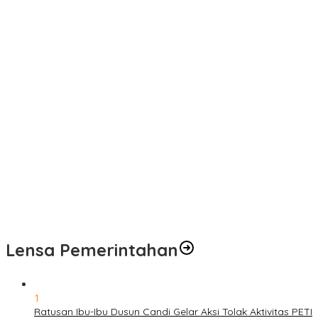
Pelayanan Kesehatan TMMD Ke-129 Disambut Antusias, Warga
Desa Tanjung Agung Manfaatkan Pemeriksaan Gratis
Satgas TMMD Ke-129 Rutin Jalani Pemeriksaan Kesehatan, Jaga
Kondisi Tetap Prima
Pengobatan Gratis Warnai Pembukaan TMMD Ke-129 Kodim
0416/Bungo Tebo di Desa Tanjung Agung
Puskesmas Kebon Handil Gagas Kampung Bahagia TB, Perkuat
Layanan Kesehatan Masyarakat
Sambut Hari Bhayangkara ke-80, Polda Jambi Gelar Gerakan
Bersama Bersih Lingkungan Road to Presisi Merdeka Run 2026
Lensa Pemerintahan
1
Ratusan Ibu-Ibu Dusun Candi Gelar Aksi Tolak Aktivitas PETI