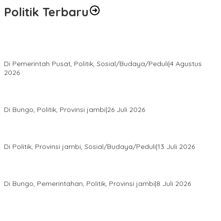
Politik Terbaru
Presiden Prabowo Terima Pimpinan MPR, Bahas Sidang Tahunan
MPR dan Pokok-Pokok Haluan Negara
Di Pemerintah Pusat, Politik, Sosial/Budaya/Peduli
|
4 Agustus
2026
Perkuat Barisan Menuju Pemilu 2029, DPD PAN Bungo Gelar
MUSCAB VII Serentak
Di Bungo, Politik, Provinsi jambi
|
26 Juli 2026
Fauzi Ansori Terpilih Aklamasi Pimpin Demokrat Jambi, AHY
Tekankan Konsolidasi hingga Akar Rumput
Di Politik, Provinsi jambi, Sosial/Budaya/Peduli
|
13 Juli 2026
28 Datuk Rio Terpilih Hasil Pilrio Serentak 2026 di Kabupaten
Bungo Dijadwalkan Dilantik Dibulan Agustus–September
Di Bungo, Pemerintahan, Politik, Provinsi jambi
|
8 Juli 2026
Bupati Bungo Lantik Ahmad Saroni sebagai Rio PAW Dusun
Rantau Pandan, Camat: Lanjutkan Roda Pemerintahan yang