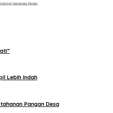
indungi Generasi Muda
ati”
il Lebih Indah
etahanan Pangan Desa