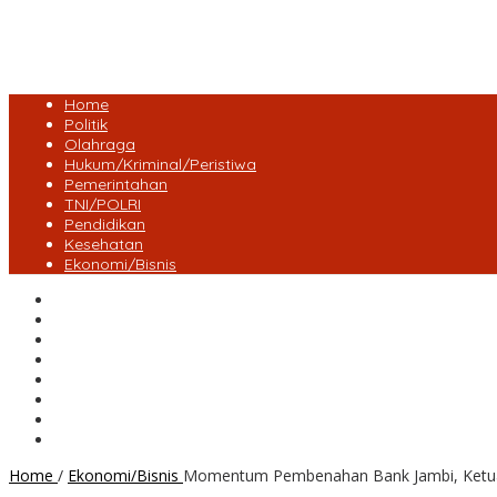
Home
Politik
Olahraga
Hukum/Kriminal/Peristiwa
Pemerintahan
TNI/POLRI
Pendidikan
Kesehatan
Ekonomi/Bisnis
Lensa Desa
Bungo
Kota Jambi
Tebo
BatangHari
Provinsi jambi
Bengkulu
Maluku Utara
Home
/
Ekonomi/Bisnis
Momentum Pembenahan Bank Jambi, Ketua D