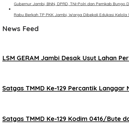
Gubernur Jambi, BNN, DPRD, TNI-Polri dan Pemkab Bungo De
Rabu Berkah TP PKK Jambi, Warga Dibekali Edukasi Kelol
News Feed
LSM GERAM Jambi Desak Usut Lahan Perta
Satgas TMMD Ke-129 Percantik Langgar Nu
Satgas TMMD Ke-129 Kodim 0416/Bute d