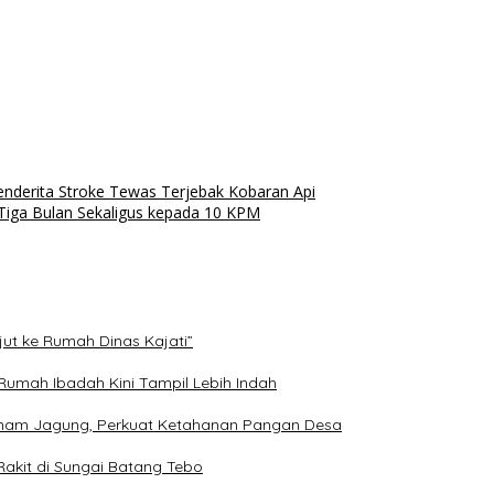
nderita Stroke Tewas Terjebak Kobaran Api
iga Bulan Sekaligus kepada 10 KPM
ut ke Rumah Dinas Kajati”
 Rumah Ibadah Kini Tampil Lebih Indah
anam Jagung, Perkuat Ketahanan Pangan Desa
 Rakit di Sungai Batang Tebo