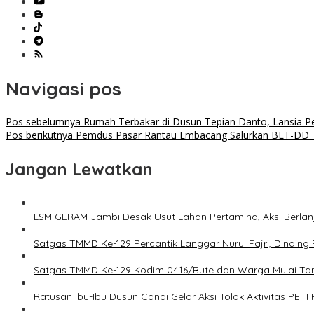
Navigasi pos
Pos sebelumnya
Rumah Terbakar di Dusun Tepian Danto, Lansia Pe
Pos berikutnya
Pemdus Pasar Rantau Embacang Salurkan BLT-DD T
Jangan Lewatkan
LSM GERAM Jambi Desak Usut Lahan Pertamina, Aksi Berlanj
Satgas TMMD Ke-129 Percantik Langgar Nurul Fajri, Dinding
Satgas TMMD Ke-129 Kodim 0416/Bute dan Warga Mulai T
Ratusan Ibu-Ibu Dusun Candi Gelar Aksi Tolak Aktivitas PETI