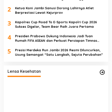
Jambi
2
Ketua Koni Jambi Sanusi Dorong Lahirnya Atlet
Berprestasi Lewat Kejurprov
3
Kapolres Cup Road To E-Sports Kapolri Cup 2026
Sukses Digelar, Team Bear Raih Juara Pertama
4
Presiden Prabowo Dukung Indonesia Jadi Tuan
Rumah FIFA ASEAN dan Perkuat Persiapan Timnas
Menuju Piala Dunia 2030
5
Presisi Merdeka Run Jambi 2026 Resmi Diluncurkan,
Usung Semangat “Satu Langkah, Sejuta Perubahan”
ut
Satgas TMMD Ke-129 Rutin Jalani
Pemeriksaan Kesehatan, Jaga Kondisi Tetap
Lensa Kesehatan
Prima