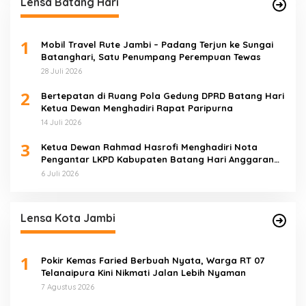
Lensa Batang Hari
1
Mobil Travel Rute Jambi – Padang Terjun ke Sungai
Batanghari, Satu Penumpang Perempuan Tewas
28 Juli 2026
2
Bertepatan di Ruang Pola Gedung DPRD Batang Hari
Ketua Dewan Menghadiri Rapat Paripurna
14 Juli 2026
3
Ketua Dewan Rahmad Hasrofi Menghadiri Nota
Pengantar LKPD Kabupaten Batang Hari Anggaran
2025
6 Juli 2026
Lensa Kota Jambi
1
Pokir Kemas Faried Berbuah Nyata, Warga RT 07
Telanaipura Kini Nikmati Jalan Lebih Nyaman
7 Agustus 2026