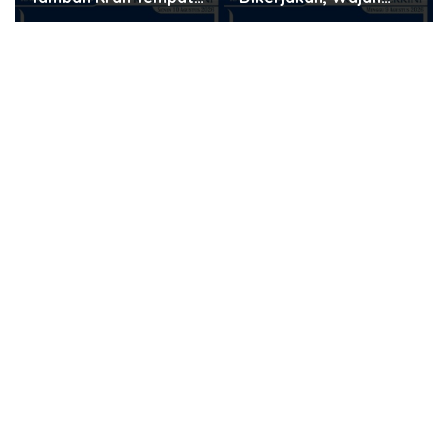
Wudhu di Langgar
Baru RTLH Warga
Nurul Fajri
Tanjung Agung Mulai
Terlihat