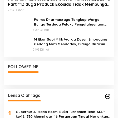
Part 1″Diduga Produck Ekosida Tidak Mempunyai
Izin Edar.
7633 Dilihat
Polres Dharmasraya Tangkap Warga
Bungo Terduga Pelaku Penyalahgunaan
BBM Bersubsidi
5987 Dilihat
14 Ekor Sapi Milik Warga Dusun Embacang
Gedang Mati Mendadak, Diduga Diracun
5492 Dilihat
FOLLOWER ME
Lensa Olahraga
1
Gubernur Al Haris Resmi Buka Turnamen Tenis ATAPI
ke-16, 330 Alumni dari 16 Perguruan Tinggi Meriahkan