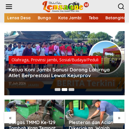
L
e
w
a
Lensa Desa
Bungo
Kota Jambi
Tebo
BatangHari
t
i
k
e
k
o
n
t
Olahraga
,
Provinsi jambi
,
Sosial/Budaya/Peduli
e
Ketua Koni Jambi Sanusi Dorong Lahirnya
n
Atlet Berprestasi Lewat Kejurprov
17 Juli 2026
«
»
Satgas TMMD Ke-129
Plesteran dan Acian
Tambah Kran Tempat
Dikerjakan, Wajah