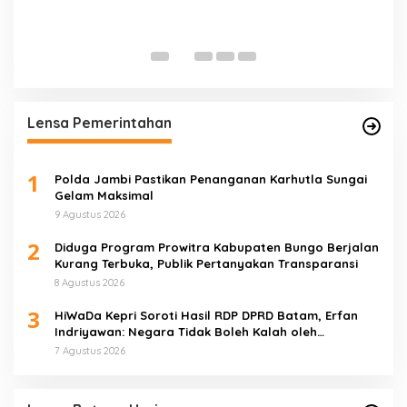
P
K
T
Lensa Pemerintahan
1
Polda Jambi Pastikan Penanganan Karhutla Sungai
Gelam Maksimal
9 Agustus 2026
2
Diduga Program Prowitra Kabupaten Bungo Berjalan
Kurang Terbuka, Publik Pertanyakan Transparansi
8 Agustus 2026
3
HiWaDa Kepri Soroti Hasil RDP DPRD Batam, Erfan
Indriyawan: Negara Tidak Boleh Kalah oleh
Maladministrasi
7 Agustus 2026