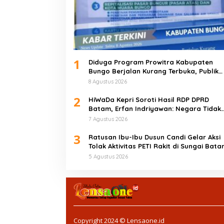
1
Diduga Program Prowitra Kabupaten
Bungo Berjalan Kurang Terbuka, Publik
Pertanyakan Transparansi
8 Agustus 2026
2
HiWaDa Kepri Soroti Hasil RDP DPRD
Batam, Erfan Indriyawan: Negara Tidak
Boleh Kalah oleh Maladministrasi
7 Agustus 2026
3
Ratusan Ibu-Ibu Dusun Candi Gelar Aksi
Tolak Aktivitas PETI Rakit di Sungai Bata
Tebo
5 Agustus 2026
Copyright 2024 © Lensaone.id