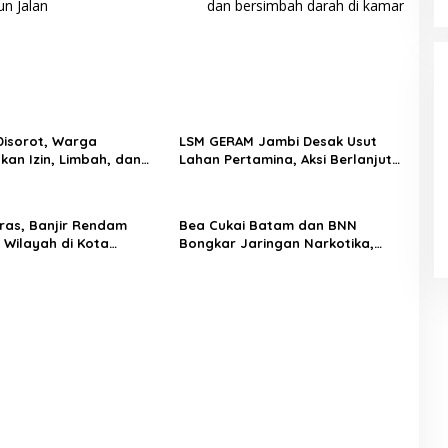
n Jalan
dan bersimbah darah di kamar
Disorot, Warga
LSM GERAM Jambi Desak Usut
kan Izin, Limbah, dan
Lahan Pertamina, Aksi Berlanjut
KS dengan Permukiman
ke Rumah Dinas Kajati”
Pelayanan Kesehatan TMMD Ke-
129 Disambut Antusias, Warga
ras, Banjir Rendam
Bea Cukai Batam dan BNN
Desa Tanjung Agung Manfaatkan
 Wilayah di Kota
Bongkar Jaringan Narkotika,
Pemeriksaan Gratis
Enam Tersangka Diamankan