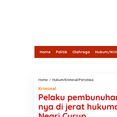
Home
Politik
Olahraga
Hukum/Krim
Lensa Desa
Bungo
Kota Jambi
Tebo
Batang
Home
/
Hukum/Kriminal/Peristiwa
P
e
Kriminal
l
a
Pelaku pembunuhan
k
u
nya di jerat hukum
p
e
Negri Curup