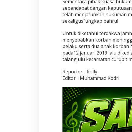
Sementara pihak kuasa hukum
a
k
sependapat dengan keputusan 
n
telah menjatuhkan hukuman ma
y
sekaligus”ungkap bahrul
a
d
Untuk diketahui terdakwa jamh
i
j
menyebabkan korban meninggal
e
pelaku serta dua anak korba
r
pada12 januari 2019 lalu dike
a
talang ulu kecamatan curup tim
t
h
u
Reporter. : Rolly
k
Editor. : Muhammad Kodri
u
m
a
n
m
a
t
i
o
l