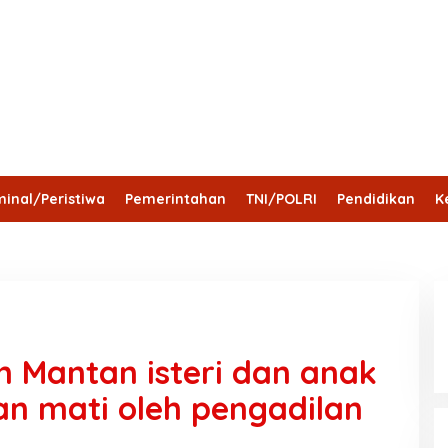
inal/Peristiwa
Pemerintahan
TNI/POLRI
Pendidikan
K
Hari
Provinsi jambi
Bengkulu
Maluku Utara
 Mantan isteri dan anak
an mati oleh pengadilan