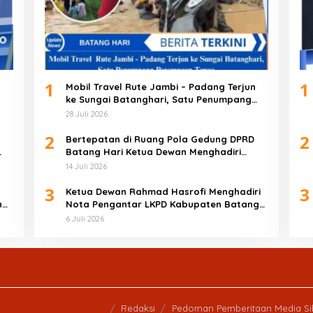
1
1
Mobil Travel Rute Jambi – Padang Terjun
ke Sungai Batanghari, Satu Penumpang
Perempuan Tewas
28 Juli 2026
2
2
Bertepatan di Ruang Pola Gedung DPRD
Batang Hari Ketua Dewan Menghadiri
Rapat Paripurna
14 Juli 2026
3
3
Ketua Dewan Rahmad Hasrofi Menghadiri
ng
Nota Pengantar LKPD Kabupaten Batang
Hari Anggaran 2025
6 Juli 2026
Redaksi
Pedoman Pemberitaan Media Si