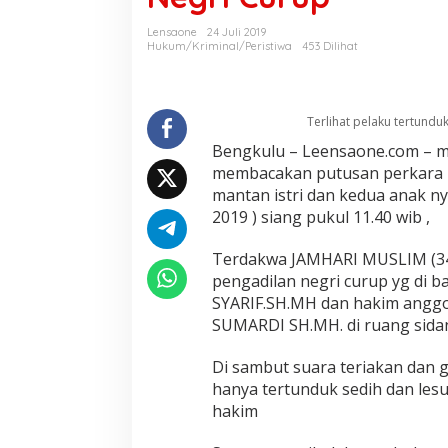
m
b
Lensaone
24 Juli 2019
u
Hukum/Kriminal/Peristiwa
453 Dilihat
n
u
h
a
Terlihat pelaku tertundu
n
M
Bengkulu – Leensaone.com – ma
a
membacakan putusan perkara
n
mantan istri dan kedua anak nya
t
2019 ) siang pukul 11.40 wib ,
a
n
i
Terdakwa JAMHARI MUSLIM (34) 
s
pengadilan negri curup yg di b
t
SYARIF.SH.MH dan hakim ang
e
SUMARDI SH.MH. di ruang sida
r
i
d
Di sambut suara teriakan dan 
a
hanya tertunduk sedih dan les
n
hakim
a
n