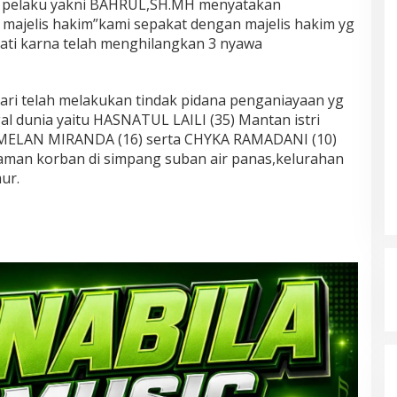
 pelaku yakni BAHRUL,SH.MH menyatakan
majelis hakim”kami sepakat dengan majelis hakim yg
ti karna telah menghilangkan 3 nyawa
ari telah melakukan tindak pidana penganiayaan yg
 dunia yaitu HASNATUL LAILI (35) Mantan istri
n MELAN MIRANDA (16) serta CHYKA RAMADANI (10)
diaman korban di simpang suban air panas,kelurahan
ur.