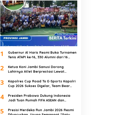
1
Gubernur Al Haris Resmi Buka Turnamen
Tenis ATAPI ke-16, 330 Alumni dari 16
Perguruan Tinggi Meriahkan Jambi
2
Ketua Koni Jambi Sanusi Dorong
Lahirnya Atlet Berprestasi Lewat
Kejurprov
3
Kapolres Cup Road To E-Sports Kapolri
Cup 2026 Sukses Digelar, Team Bear
Raih Juara Pertama
4
Presiden Prabowo Dukung Indonesia
Jadi Tuan Rumah FIFA ASEAN dan
Perkuat Persiapan Timnas Menuju Piala
5
Dunia 2030
Presisi Merdeka Run Jambi 2026 Resmi
Diluncurkan, Usung Semangat “Satu