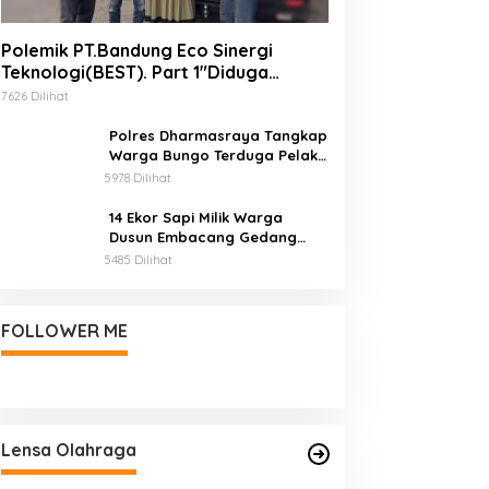
Polemik PT.Bandung Eco Sinergi
Teknologi(BEST). Part 1″Diduga
Produck Ekosida Tidak Mempunyai Izin
7626 Dilihat
Edar.
Polres Dharmasraya Tangkap
Warga Bungo Terduga Pelaku
Penyalahgunaan BBM
5978 Dilihat
Bersubsidi
14 Ekor Sapi Milik Warga
Dusun Embacang Gedang
Mati Mendadak, Diduga
5485 Dilihat
Diracun
FOLLOWER ME
Lensa Olahraga