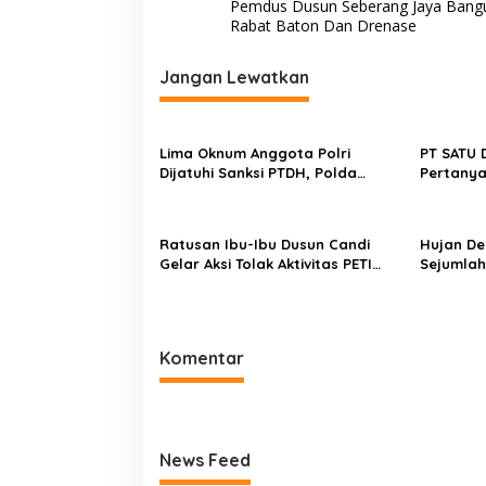
a
Pemdus Dusun Seberang Jaya Bangu
v
Rabat Baton Dan Drenase
i
Jangan Lewatkan
g
a
s
Lima Oknum Anggota Polri
PT SATU 
Dijatuhi Sanksi PTDH, Polda
Pertanya
i
Jambi Tegaskan Komitmen
Jarak P
p
Penegakan Kode Etik Secara
Tegas dan Transparan
o
Ratusan Ibu-Ibu Dusun Candi
Hujan De
Gelar Aksi Tolak Aktivitas PETI
Sejumlah
s
Rakit di Sungai Batang Tebo
Padang
Komentar
News Feed