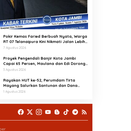
Pokir Kemas Faried Berbuah Nyata, Warga
RT 07 Telanaipura Kini Nikmati Jalan Lebih
Nyaman
7 Agustus 2026
Proyek Pengendali Banjir Kota Jambi
Capai 65 Persen, Maulana dan Edi Dorong
Jadi Daya Tarik Wisata
3 Agustus 2026
Rayakan HUT ke-52, Perumdam Tirta
Mayang Salurkan Santunan dan Dana
Prestasi, Perkuat Komitmen Tingkatkan
1 Agustus 2026
Pelayanan
ber