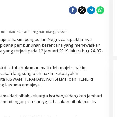
Diduga Program Prowitra
Kabupaten Bungo Berjalan Kurang
k malu dan lesu saat mengikuti sidang putusan
Terbuka, Publik Pertanyakan
Di Bungo, Ekonomi/Bisnis, Pemerintahan, Politik,
jelis hakim pengadilan Negri, curup akhir nya
Provinsi Jambi, Sosial/Budaya/Peduli
|
8
Transparansi
 pidana pembunuhan berencana yang menewaskan
Agustus 2026
 yang terjadi pada 12 januari 2019 lalu rabu,( 24-07-
di jatuhi hukuman mati oleh majelis hakim
acakan langsung oleh hakim ketua yakni
gota RISWAN HERAFIANSYAH.SH.MH dan HENDRI
ng kusuma atmajaya..
gema dari pihak keluarga korban,sedangkan jamhari
u mendengar putusan yg di bacakan pihak majelis