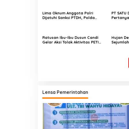
Lima Oknum Anggota Polri
PT SATU 
Dijatuhi Sanksi PTDH, Polda
Pertanya
Jambi Tegaskan Komitmen
Jarak P
Penegakan Kode Etik Secara
Tegas dan Transparan
Ratusan Ibu-Ibu Dusun Candi
Hujan De
Gelar Aksi Tolak Aktivitas PETI
Sejumlah
Rakit di Sungai Batang Tebo
Padang
Lensa Pemerintahan