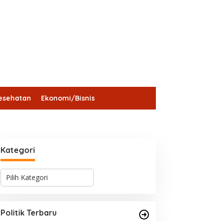
esehatan
Ekonomi/Bisnis
Kategori
K
a
t
e
g
Politik Terbaru
o