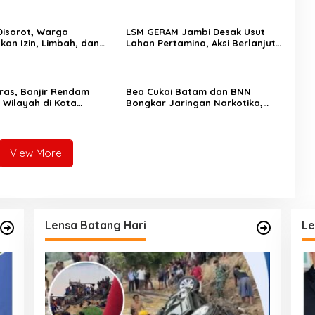
Disorot, Warga
LSM GERAM Jambi Desak Usut
kan Izin, Limbah, dan
Lahan Pertamina, Aksi Berlanjut
KS dengan Permukiman
ke Rumah Dinas Kajati”
ras, Banjir Rendam
Bea Cukai Batam dan BNN
 Wilayah di Kota
Bongkar Jaringan Narkotika,
Enam Tersangka Diamankan
View More
Lensa Batang Hari
Le