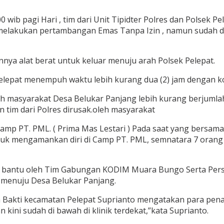
00 wib pagi Hari , tim dari Unit Tipidter Polres dan Pols
melakukan pertambangan Emas Tanpa Izin , namun sudah dit
nya alat berat untuk keluar menuju arah Polsek Pelepat.
Pelepat menempuh waktu lebih kurang dua (2) jam dengan ko
eh masyarakat Desa Belukar Panjang lebih kurang berjumlah
 tim dari Polres dirusak.oleh masyarakat
mp PT. PML. ( Prima Mas Lestari ) Pada saat yang bersama
untuk mengamankan diri di Camp PT. PML, semnatara 7 orang
i bantu oleh Tim Gabungan KODIM Muara Bungo Serta Perso
menuju Desa Belukar Panjang.
ya Bakti kecamatan Pelepat Suprianto mengatakan para pen
kini sudah di bawah di klinik terdekat,”kata Suprianto.