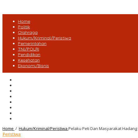
Home
Politik
Olahraga
Hukum/Kriminal/Peristiwa
Pemerintahan
TNI/POLRI
Pendidikan
Kesehatan
Ekonomi/Bisnis
Lensa Desa
Bungo
Kota Jambi
Tebo
BatangHari
Provinsi jambi
Bengkulu
Maluku Utara
Home
/
Hukum/Kriminal/Peristiwa
Pelaku Peti Dan Masyarakat Hadang 
Peristiwa