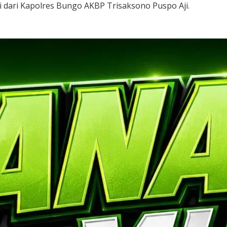
i dari Kapolres Bungo AKBP Trisaksono Puspo Aji.