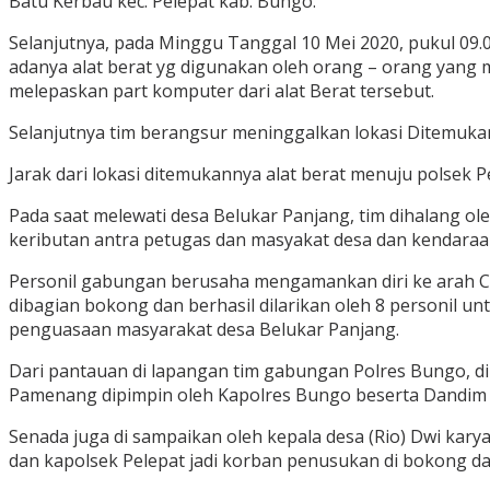
Batu Kerbau kec. Pelepat kab. Bungo.
Selanjutnya, pada Minggu Tanggal 10 Mei 2020, pukul 09.
adanya alat berat yg digunakan oleh orang – orang yang 
melepaskan part komputer dari alat Berat tersebut.
Selanjutnya tim berangsur meninggalkan lokasi Ditemukan
Jarak dari lokasi ditemukannya alat berat menuju polsek 
Pada saat melewati desa Belukar Panjang, tim dihalang ol
keributan antra petugas dan masyakat desa dan kendaraan
Personil gabungan berusaha mengamankan diri ke arah Ca
dibagian bokong dan berhasil dilarikan oleh 8 personil 
penguasaan masyarakat desa Belukar Panjang.
Dari pantauan di lapangan tim gabungan Polres Bungo, d
Pamenang dipimpin oleh Kapolres Bungo beserta Dandim 
Senada juga di sampaikan oleh kepala desa (Rio) Dwi kar
dan kapolsek Pelepat jadi korban penusukan di bokong dan 