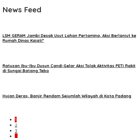
News Feed
LSM GERAM Jambi Desak Usut Lahan Pertamina, Aksi Berlanjut ke
Rumah Dinas Kajati”
Ratusan Ibu-Ibu Dusun Candi Gelar Aksi Tolak Aktivitas PETI Rakit
di Sungai Batang Tebo
Hujan Deras, Banjir Rendam Sejumlah Wilayah di Kota Padang
1
2
3
…