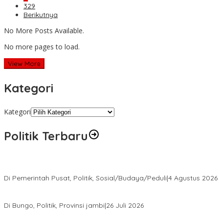
329
Berikutnya
No More Posts Available.
No more pages to load.
View More
Kategori
Kategori
Politik Terbaru
Presiden Prabowo Terima Pimpinan MPR, Bahas Sidang Tahunan
Di Pemerintah Pusat, Politik, Sosial/Budaya/Peduli
|
4 Agustus 2026
Perkuat Barisan Menuju Pemilu 2029, DPD PAN Bungo Gelar MUSCA
Di Bungo, Politik, Provinsi jambi
|
26 Juli 2026