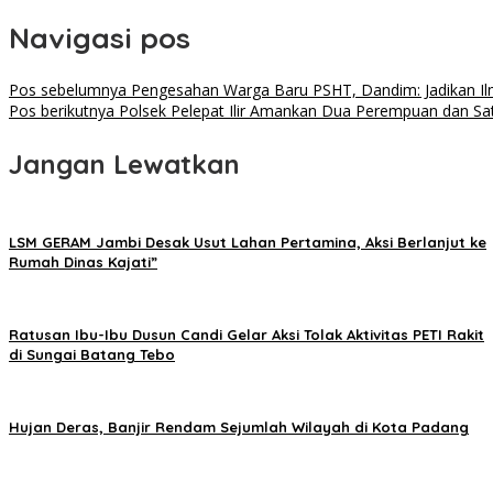
Navigasi pos
Pos sebelumnya
Pengesahan Warga Baru PSHT, Dandim: Jadikan Ilm
Pos berikutnya
Polsek Pelepat Ilir Amankan Dua Perempuan dan Sa
Jangan Lewatkan
LSM GERAM Jambi Desak Usut Lahan Pertamina, Aksi Berlanjut ke
Rumah Dinas Kajati”
Ratusan Ibu-Ibu Dusun Candi Gelar Aksi Tolak Aktivitas PETI Rakit
di Sungai Batang Tebo
Hujan Deras, Banjir Rendam Sejumlah Wilayah di Kota Padang