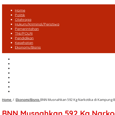
Home
Politik
Olahraga
Hukum/Kriminal/Peristiwa
Pemerintahan
TNI/POLRI
Pendidikan
Kesehatan
Ekonomi/Bisnis
Lensa Desa
Bungo
Kota Jambi
Tebo
BatangHari
Provinsi jambi
Bengkulu
Maluku Utara
Home
/
Ekonomi/Bisnis
BNN Musnahkan 592 Kg Narkotika di Kampung 
BNN Musnahkan 592 Kg Narkot