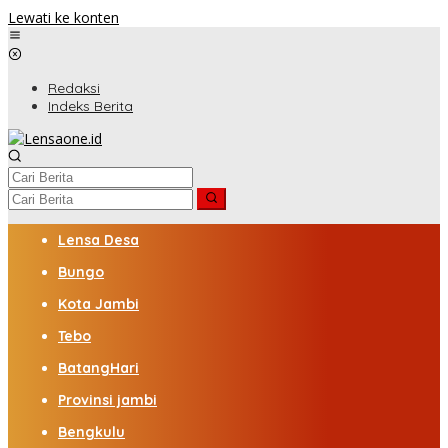
Lewati ke konten
Redaksi
Indeks Berita
Lensa Desa
Bungo
Kota Jambi
Tebo
BatangHari
Provinsi jambi
Bengkulu