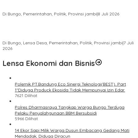
28 Datuk Rio Terpilih Hasil Pilrio Serentak 2026 di Kabupaten
Bungo Dijadwalkan Dilantik Dibulan Agustus–September
Di Bungo, Pemerintahan, Politik, Provinsi jambi
|
8 Juli 2026
Bupati Bungo Lantik Ahmad Saroni sebagai Rio PAW Dusun
Rantau Pandan, Camat: Lanjutkan Roda Pemerintahan yang
Sempat Tertunda
Di Bungo, Lensa Desa, Pemerintahan, Politik, Provinsi jambi
|
7 Juli
2026
Lensa Ekonomi dan Bisnis
Polemik PT.Bandung Eco Sinergi Teknologi(BEST). Part
1″Diduga Produck Ekosida Tidak Mempunyai Izin Edar.
7621 Dilihat
Polres Dharmasraya Tangkap Warga Bungo Terduga
Pelaku Penyalahgunaan BBM Bersubsidi
5966 Dilihat
14 Ekor Sapi Milik Warga Dusun Embacang Gedang Mati
Mendadak, Diduga Diracun