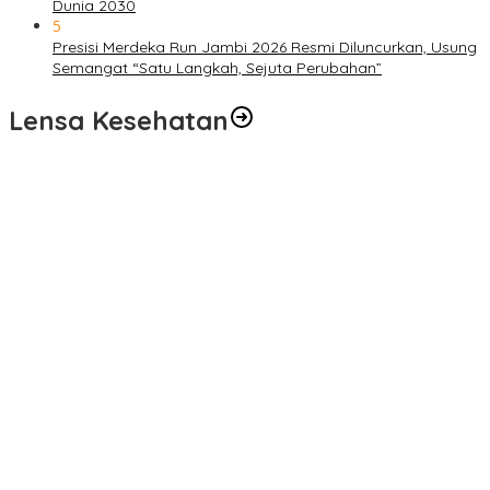
Dunia 2030
5
Presisi Merdeka Run Jambi 2026 Resmi Diluncurkan, Usung
Semangat “Satu Langkah, Sejuta Perubahan”
Lensa Kesehatan
Pelayanan Kesehatan TMMD Ke-129 Disambut Antusias, Warga
Desa Tanjung Agung Manfaatkan Pemeriksaan Gratis
Satgas TMMD Ke-129 Rutin Jalani Pemeriksaan Kesehatan, Jaga
Kondisi Tetap Prima
Pengobatan Gratis Warnai Pembukaan TMMD Ke-129 Kodim
0416/Bungo Tebo di Desa Tanjung Agung
Puskesmas Kebon Handil Gagas Kampung Bahagia TB, Perkuat
Layanan Kesehatan Masyarakat
Sambut Hari Bhayangkara ke-80, Polda Jambi Gelar Gerakan
Bersama Bersih Lingkungan Road to Presisi Merdeka Run 2026