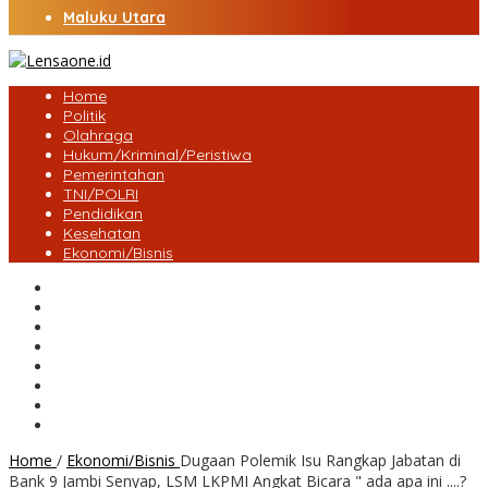
Maluku Utara
Home
Politik
Olahraga
Hukum/Kriminal/Peristiwa
Pemerintahan
TNI/POLRI
Pendidikan
Kesehatan
Ekonomi/Bisnis
Lensa Desa
Bungo
Kota Jambi
Tebo
BatangHari
Provinsi jambi
Bengkulu
Maluku Utara
Home
/
Ekonomi/Bisnis
Dugaan Polemik Isu Rangkap Jabatan di
Bank 9 Jambi Senyap, LSM LKPMI Angkat Bicara " ada apa ini ....?