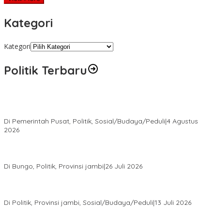
Kategori
Kategori
Politik Terbaru
Presiden Prabowo Terima Pimpinan MPR, Bahas Sidang Tahunan
MPR dan Pokok-Pokok Haluan Negara
Di Pemerintah Pusat, Politik, Sosial/Budaya/Peduli
|
4 Agustus
2026
Perkuat Barisan Menuju Pemilu 2029, DPD PAN Bungo Gelar
MUSCAB VII Serentak
Di Bungo, Politik, Provinsi jambi
|
26 Juli 2026
Fauzi Ansori Terpilih Aklamasi Pimpin Demokrat Jambi, AHY
Tekankan Konsolidasi hingga Akar Rumput
Di Politik, Provinsi jambi, Sosial/Budaya/Peduli
|
13 Juli 2026