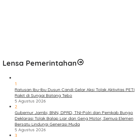
Pengobatan Gratis Warnai Pembukaan TMMD Ke-129 Kodim
0416/Bungo Tebo di Desa Tanjung Agung
Puskesmas Kebon Handil Gagas Kampung Bahagia TB, Perkuat
Layanan Kesehatan Masyarakat
Sambut Hari Bhayangkara ke-80, Polda Jambi Gelar Gerakan
Bersama Bersih Lingkungan Road to Presisi Merdeka Run 2026
Lensa Pemerintahan
1
Ratusan Ibu-Ibu Dusun Candi Gelar Aksi Tolak Aktivitas PETI
Rakit di Sungai Batang Tebo
5 Agustus 2026
2
Gubernur Jambi, BNN, DPRD, TNI-Polri dan Pemkab Bungo
Deklarasi Tolak Balap Liar dan Geng Motor, Semua Elemen
Bersatu Lindungi Generasi Muda
5 Agustus 2026
3