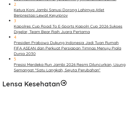
2
Ketua Koni Jambi Sanusi Dorong Lahirnya Atlet
Berprestasi Lewat Kejurprov
3
Kapolres Cup Road To E-Sports Kapolri Cup 2026 Sukses
Digelar, Team Bear Raih Juara Pertama
4
Presiden Prabowo Dukung Indonesia Jadi Tuan Rumah
FIFA ASEAN dan Perkuat Persiapan Timnas Menuju Piala
Dunia 2030
5
Presisi Merdeka Run Jambi 2026 Resmi Diluncurkan, Usung
Semangat “Satu Langkah, Sejuta Perubahan”
Lensa Kesehatan
Pelayanan Kesehatan TMMD Ke-129 Disambut Antusias, Warga
Desa Tanjung Agung Manfaatkan Pemeriksaan Gratis
Satgas TMMD Ke-129 Rutin Jalani Pemeriksaan Kesehatan, Jaga
Kondisi Tetap Prima