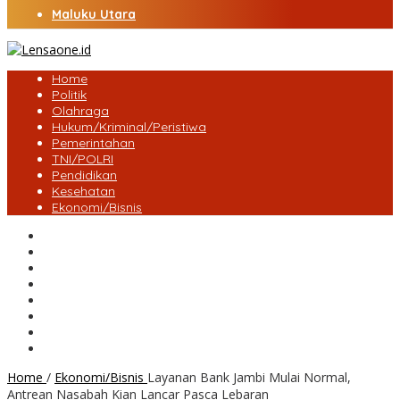
Maluku Utara
Home
Politik
Olahraga
Hukum/Kriminal/Peristiwa
Pemerintahan
TNI/POLRI
Pendidikan
Kesehatan
Ekonomi/Bisnis
Lensa Desa
Bungo
Kota Jambi
Tebo
BatangHari
Provinsi jambi
Bengkulu
Maluku Utara
Home
/
Ekonomi/Bisnis
Layanan Bank Jambi Mulai Normal,
Antrean Nasabah Kian Lancar Pasca Lebaran