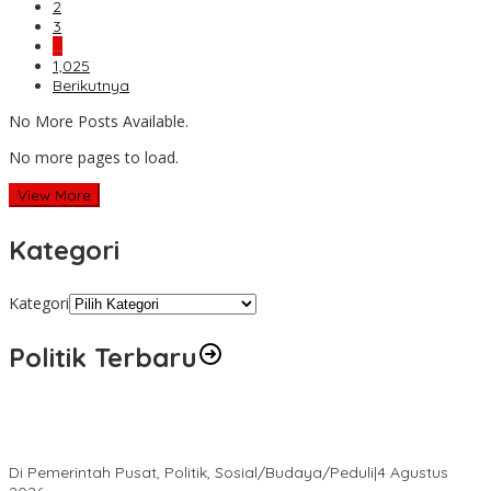
2
3
…
1,025
Berikutnya
No More Posts Available.
No more pages to load.
View More
Kategori
Kategori
Politik Terbaru
Presiden Prabowo Terima Pimpinan MPR, Bahas Sidang Tahunan
MPR dan Pokok-Pokok Haluan Negara
Di Pemerintah Pusat, Politik, Sosial/Budaya/Peduli
|
4 Agustus