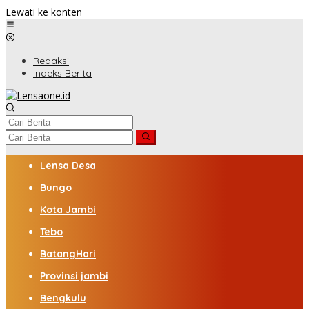
Lewati ke konten
Redaksi
Indeks Berita
Lensa Desa
Bungo
Kota Jambi
Tebo
BatangHari
Provinsi jambi
Bengkulu