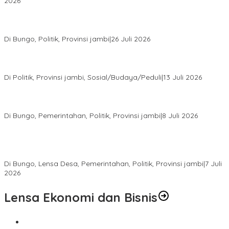
2026
Perkuat Barisan Menuju Pemilu 2029, DPD PAN Bungo Gelar
MUSCAB VII Serentak
Di Bungo, Politik, Provinsi jambi
|
26 Juli 2026
Fauzi Ansori Terpilih Aklamasi Pimpin Demokrat Jambi, AHY
Tekankan Konsolidasi hingga Akar Rumput
Di Politik, Provinsi jambi, Sosial/Budaya/Peduli
|
13 Juli 2026
28 Datuk Rio Terpilih Hasil Pilrio Serentak 2026 di Kabupaten
Bungo Dijadwalkan Dilantik Dibulan Agustus–September
Di Bungo, Pemerintahan, Politik, Provinsi jambi
|
8 Juli 2026
Bupati Bungo Lantik Ahmad Saroni sebagai Rio PAW Dusun
Rantau Pandan, Camat: Lanjutkan Roda Pemerintahan yang
Sempat Tertunda
Di Bungo, Lensa Desa, Pemerintahan, Politik, Provinsi jambi
|
7 Juli
2026
Lensa Ekonomi dan Bisnis