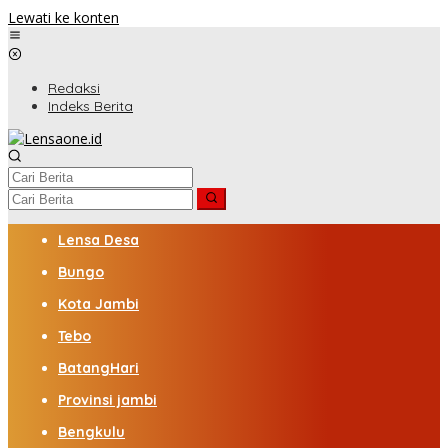
Lewati ke konten
Redaksi
Indeks Berita
Lensa Desa
Bungo
Kota Jambi
Tebo
BatangHari
Provinsi jambi
Bengkulu