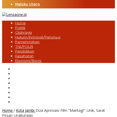
Maluku Utara
Home
Politik
Olahraga
Hukum/Kriminal/Peristiwa
Pemerintahan
TNI/POLRI
Pendidikan
Kesehatan
Ekonomi/Bisnis
Lensa Desa
Bungo
Kota Jambi
Tebo
BatangHari
Provinsi jambi
Bengkulu
Maluku Utara
Home
/
Kota Jambi
Diza Apresiasi Film “Mantagi”: Unik, Sarat
Pesan Lingkungan