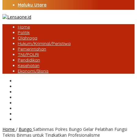
Maluku Utara
Home
Politik
Olahraga
Hukum/Kriminal/Peristiwa
Pemerintahan
TNI/POLRI
Pendidikan
Kesehatan
Ekonomi/Bisnis
Lensa Desa
Bungo
Kota Jambi
Tebo
BatangHari
Provinsi jambi
Bengkulu
Maluku Utara
Home
/
Bungo
Satbinmas Polres Bungo Gelar Pelatihan Fungsi
Teknis Binmas untuk Tingkatkan Profesionalisme