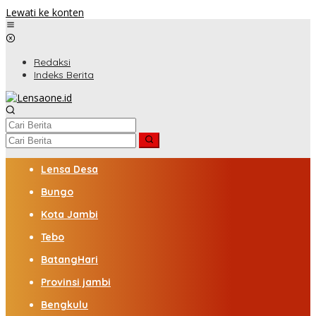
Lewati ke konten
Redaksi
Indeks Berita
Lensa Desa
Bungo
Kota Jambi
Tebo
BatangHari
Provinsi jambi
Bengkulu