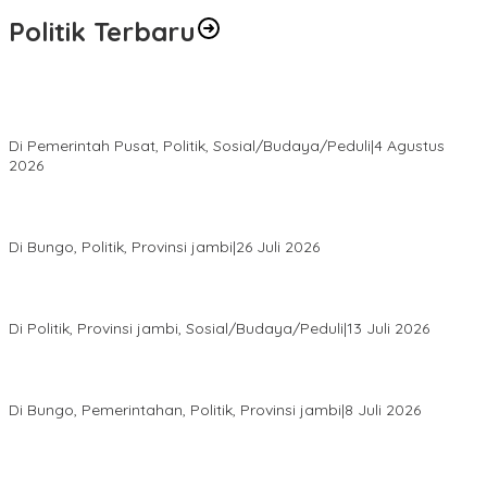
Politik Terbaru
Presiden Prabowo Terima Pimpinan MPR, Bahas Sidang Tahunan
MPR dan Pokok-Pokok Haluan Negara
Di Pemerintah Pusat, Politik, Sosial/Budaya/Peduli
|
4 Agustus
2026
Perkuat Barisan Menuju Pemilu 2029, DPD PAN Bungo Gelar
MUSCAB VII Serentak
Di Bungo, Politik, Provinsi jambi
|
26 Juli 2026
Fauzi Ansori Terpilih Aklamasi Pimpin Demokrat Jambi, AHY
Tekankan Konsolidasi hingga Akar Rumput
Di Politik, Provinsi jambi, Sosial/Budaya/Peduli
|
13 Juli 2026
28 Datuk Rio Terpilih Hasil Pilrio Serentak 2026 di Kabupaten
Bungo Dijadwalkan Dilantik Dibulan Agustus–September
Di Bungo, Pemerintahan, Politik, Provinsi jambi
|
8 Juli 2026
Bupati Bungo Lantik Ahmad Saroni sebagai Rio PAW Dusun
Rantau Pandan, Camat: Lanjutkan Roda Pemerintahan yang