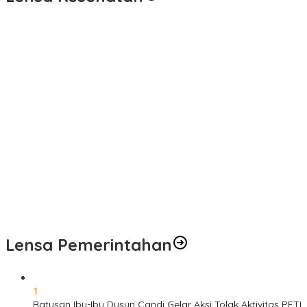
Pelayanan Kesehatan TMMD Ke-129 Disambut Antusias, Warga
Desa Tanjung Agung Manfaatkan Pemeriksaan Gratis
Satgas TMMD Ke-129 Rutin Jalani Pemeriksaan Kesehatan, Jaga
Kondisi Tetap Prima
Pengobatan Gratis Warnai Pembukaan TMMD Ke-129 Kodim
0416/Bungo Tebo di Desa Tanjung Agung
Puskesmas Kebon Handil Gagas Kampung Bahagia TB, Perkuat
Layanan Kesehatan Masyarakat
Sambut Hari Bhayangkara ke-80, Polda Jambi Gelar Gerakan
Bersama Bersih Lingkungan Road to Presisi Merdeka Run 2026
Lensa Pemerintahan
1
Ratusan Ibu-Ibu Dusun Candi Gelar Aksi Tolak Aktivitas PETI