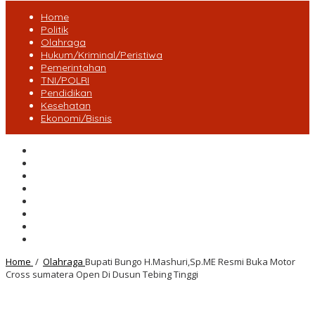
Home
Politik
Olahraga
Hukum/Kriminal/Peristiwa
Pemerintahan
TNI/POLRI
Pendidikan
Kesehatan
Ekonomi/Bisnis
Lensa Desa
Bungo
Kota Jambi
Tebo
BatangHari
Provinsi jambi
Bengkulu
Maluku Utara
Home
/
Olahraga
Bupati Bungo H.Mashuri,Sp.ME Resmi Buka Motor
Cross sumatera Open Di Dusun Tebing Tinggi