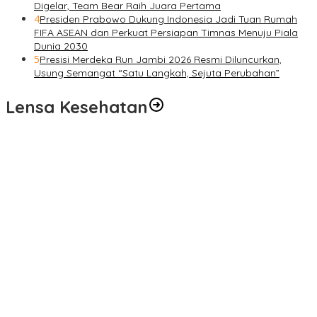
Digelar, Team Bear Raih Juara Pertama
4
Presiden Prabowo Dukung Indonesia Jadi Tuan Rumah
FIFA ASEAN dan Perkuat Persiapan Timnas Menuju Piala
Dunia 2030
5
Presisi Merdeka Run Jambi 2026 Resmi Diluncurkan,
Usung Semangat “Satu Langkah, Sejuta Perubahan”
Lensa Kesehatan
Pelayanan Kesehatan TMMD Ke-129 Disambut Antusias, Warga
Desa Tanjung Agung Manfaatkan Pemeriksaan Gratis
Satgas TMMD Ke-129 Rutin Jalani Pemeriksaan Kesehatan, Jaga
Kondisi Tetap Prima
Pengobatan Gratis Warnai Pembukaan TMMD Ke-129 Kodim
0416/Bungo Tebo di Desa Tanjung Agung
Puskesmas Kebon Handil Gagas Kampung Bahagia TB, Perkuat
Layanan Kesehatan Masyarakat
Sambut Hari Bhayangkara ke-80, Polda Jambi Gelar Gerakan