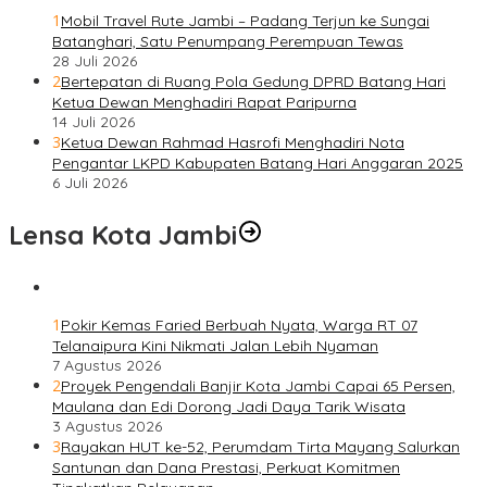
1
Mobil Travel Rute Jambi – Padang Terjun ke Sungai
Batanghari, Satu Penumpang Perempuan Tewas
28 Juli 2026
2
Bertepatan di Ruang Pola Gedung DPRD Batang Hari
Ketua Dewan Menghadiri Rapat Paripurna
14 Juli 2026
3
Ketua Dewan Rahmad Hasrofi Menghadiri Nota
Pengantar LKPD Kabupaten Batang Hari Anggaran 2025
6 Juli 2026
Lensa Kota Jambi
1
Pokir Kemas Faried Berbuah Nyata, Warga RT 07
Telanaipura Kini Nikmati Jalan Lebih Nyaman
7 Agustus 2026
2
Proyek Pengendali Banjir Kota Jambi Capai 65 Persen,
Maulana dan Edi Dorong Jadi Daya Tarik Wisata
3 Agustus 2026
3
Rayakan HUT ke-52, Perumdam Tirta Mayang Salurkan
Santunan dan Dana Prestasi, Perkuat Komitmen