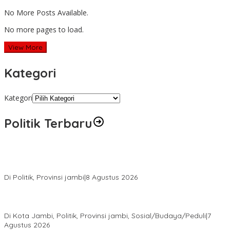
No More Posts Available.
No more pages to load.
View More
Kategori
Kategori
Politik Terbaru
Syarif Fasha Kembali Terpilih Ketua DPW NasDem Jambi,
Nyatakan Siap Maju Pilgub 2029 Jika Didukung DPP
Di Politik, Provinsi jambi
|
8 Agustus 2026
Pokir Kemas Faried Berbuah Nyata, Warga RT 07 Telanaipura
Kini Nikmati Jalan Lebih Nyaman
Di Kota Jambi, Politik, Provinsi jambi, Sosial/Budaya/Peduli
|
7
Agustus 2026