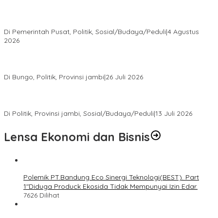
Presiden Prabowo Terima Pimpinan MPR, Bahas Sidang Tahunan
MPR dan Pokok-Pokok Haluan Negara
Di Pemerintah Pusat, Politik, Sosial/Budaya/Peduli
|
4 Agustus
2026
Perkuat Barisan Menuju Pemilu 2029, DPD PAN Bungo Gelar
MUSCAB VII Serentak
Di Bungo, Politik, Provinsi jambi
|
26 Juli 2026
Fauzi Ansori Terpilih Aklamasi Pimpin Demokrat Jambi, AHY
Tekankan Konsolidasi hingga Akar Rumput
Di Politik, Provinsi jambi, Sosial/Budaya/Peduli
|
13 Juli 2026
Lensa Ekonomi dan Bisnis
Polemik PT.Bandung Eco Sinergi Teknologi(BEST). Part
1″Diduga Produck Ekosida Tidak Mempunyai Izin Edar.
7626 Dilihat