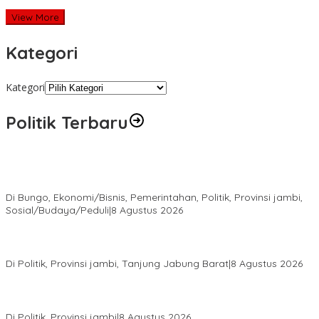
View More
Kategori
Kategori
Politik Terbaru
Diduga Program Prowitra Kabupaten Bungo Berjalan Kurang
Terbuka, Publik Pertanyakan Transparansi
Di Bungo, Ekonomi/Bisnis, Pemerintahan, Politik, Provinsi jambi,
Sosial/Budaya/Peduli
|
8 Agustus 2026
HUT PRI Ke-1, DPD PRI Jambi Ikuti Virtual dan Gelar Aksi Sosial,
dari Sembako hingga Pasar Tradisional
Di Politik, Provinsi jambi, Tanjung Jabung Barat
|
8 Agustus 2026
Syarif Fasha Kembali Terpilih Ketua DPW NasDem Jambi,
Nyatakan Siap Maju Pilgub 2029 Jika Didukung DPP
Di Politik, Provinsi jambi
|
8 Agustus 2026