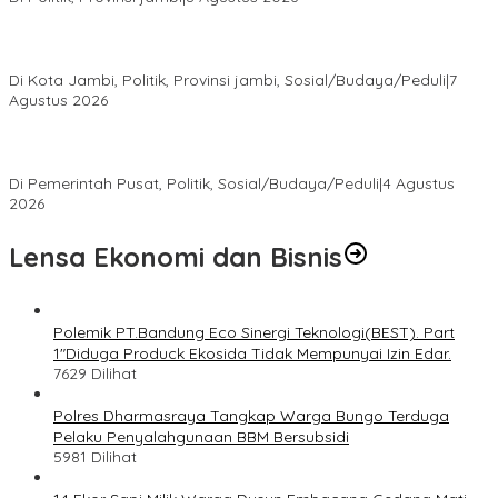
Pokir Kemas Faried Berbuah Nyata, Warga RT 07 Telanaipura
Kini Nikmati Jalan Lebih Nyaman
Di Kota Jambi, Politik, Provinsi jambi, Sosial/Budaya/Peduli
|
7
Agustus 2026
Presiden Prabowo Terima Pimpinan MPR, Bahas Sidang Tahunan
MPR dan Pokok-Pokok Haluan Negara
Di Pemerintah Pusat, Politik, Sosial/Budaya/Peduli
|
4 Agustus
2026
Lensa Ekonomi dan Bisnis
Polemik PT.Bandung Eco Sinergi Teknologi(BEST). Part
1″Diduga Produck Ekosida Tidak Mempunyai Izin Edar.
7629 Dilihat
Polres Dharmasraya Tangkap Warga Bungo Terduga
Pelaku Penyalahgunaan BBM Bersubsidi
5981 Dilihat