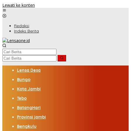
Lewati ke konten
Redaksi
Indeks Berita
Lensa Desa
Bungo
Kota Jambi
Tebo
BatangHari
Provinsi jambi
Bengkulu