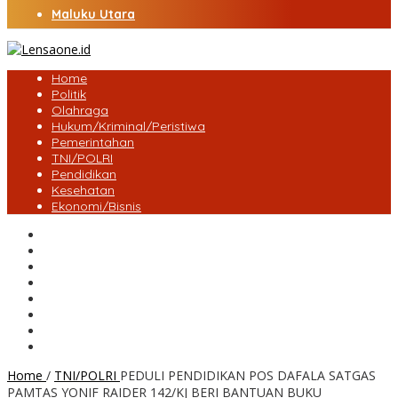
Maluku Utara
Home
Politik
Olahraga
Hukum/Kriminal/Peristiwa
Pemerintahan
TNI/POLRI
Pendidikan
Kesehatan
Ekonomi/Bisnis
Lensa Desa
Bungo
Kota Jambi
Tebo
BatangHari
Provinsi jambi
Bengkulu
Maluku Utara
Home
/
TNI/POLRI
PEDULI PENDIDIKAN POS DAFALA SATGAS
PAMTAS YONIF RAIDER 142/KJ BERI BANTUAN BUKU