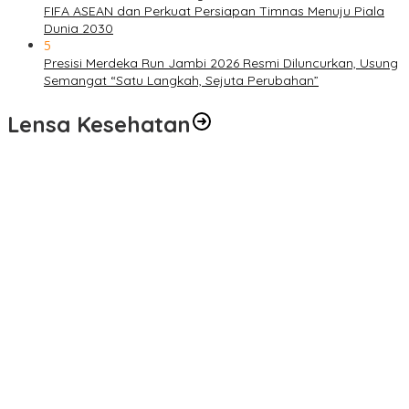
FIFA ASEAN dan Perkuat Persiapan Timnas Menuju Piala
Dunia 2030
5
Presisi Merdeka Run Jambi 2026 Resmi Diluncurkan, Usung
Semangat “Satu Langkah, Sejuta Perubahan”
Lensa Kesehatan
Pelayanan Kesehatan TMMD Ke-129 Disambut Antusias, Warga
Desa Tanjung Agung Manfaatkan Pemeriksaan Gratis
Satgas TMMD Ke-129 Rutin Jalani Pemeriksaan Kesehatan, Jaga
Kondisi Tetap Prima
Pengobatan Gratis Warnai Pembukaan TMMD Ke-129 Kodim
0416/Bungo Tebo di Desa Tanjung Agung
Puskesmas Kebon Handil Gagas Kampung Bahagia TB, Perkuat
Layanan Kesehatan Masyarakat
Sambut Hari Bhayangkara ke-80, Polda Jambi Gelar Gerakan