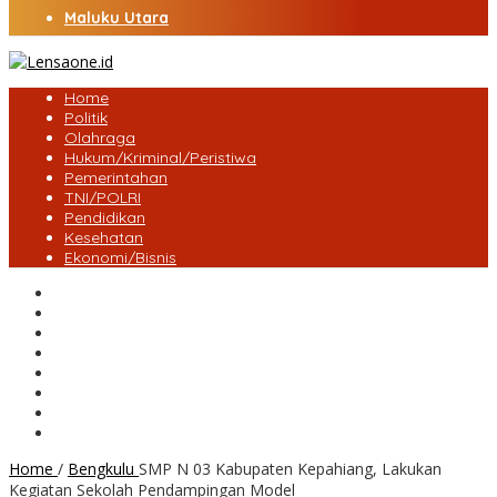
Maluku Utara
Home
Politik
Olahraga
Hukum/Kriminal/Peristiwa
Pemerintahan
TNI/POLRI
Pendidikan
Kesehatan
Ekonomi/Bisnis
Lensa Desa
Bungo
Kota Jambi
Tebo
BatangHari
Provinsi jambi
Bengkulu
Maluku Utara
Home
/
Bengkulu
SMP N 03 Kabupaten Kepahiang, Lakukan
Kegiatan Sekolah Pendampingan Model