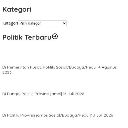
Kategori
Kategori
Politik Terbaru
Presiden Prabowo Terima Pimpinan MPR, Bahas Sidang Tahunan
MPR dan Pokok-Pokok Haluan Negara
Di Pemerintah Pusat, Politik, Sosial/Budaya/Peduli
|
4 Agustus
2026
Perkuat Barisan Menuju Pemilu 2029, DPD PAN Bungo Gelar
MUSCAB VII Serentak
Di Bungo, Politik, Provinsi jambi
|
26 Juli 2026
Fauzi Ansori Terpilih Aklamasi Pimpin Demokrat Jambi, AHY
Tekankan Konsolidasi hingga Akar Rumput
Di Politik, Provinsi jambi, Sosial/Budaya/Peduli
|
13 Juli 2026
28 Datuk Rio Terpilih Hasil Pilrio Serentak 2026 di Kabupaten