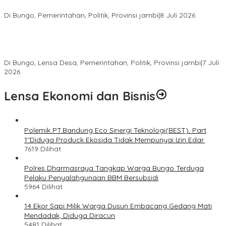
Bungo Dijadwalkan Dilantik Dibulan Agustus–September
Di Bungo, Pemerintahan, Politik, Provinsi jambi
|
8 Juli 2026
Bupati Bungo Lantik Ahmad Saroni sebagai Rio PAW Dusun
Rantau Pandan, Camat: Lanjutkan Roda Pemerintahan yang
Sempat Tertunda
Di Bungo, Lensa Desa, Pemerintahan, Politik, Provinsi jambi
|
7 Juli
2026
Lensa Ekonomi dan Bisnis
Polemik PT.Bandung Eco Sinergi Teknologi(BEST). Part
1″Diduga Produck Ekosida Tidak Mempunyai Izin Edar.
7619 Dilihat
Polres Dharmasraya Tangkap Warga Bungo Terduga
Pelaku Penyalahgunaan BBM Bersubsidi
5964 Dilihat
14 Ekor Sapi Milik Warga Dusun Embacang Gedang Mati
Mendadak, Diduga Diracun
5481 Dilihat