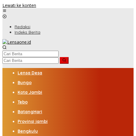
Lewati ke konten
Redaksi
Indeks Berita
Lensa Desa
Bungo
Kota Jambi
Tebo
BatangHari
Provinsi jambi
Bengkulu