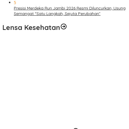
5
Presisi Merdeka Run Jambi 2026 Resmi Diluncurkan, Usung
Semangat “Satu Langkah, Sejuta Perubahan”
Lensa Kesehatan
Pelayanan Kesehatan TMMD Ke-129 Disambut Antusias, Warga
Desa Tanjung Agung Manfaatkan Pemeriksaan Gratis
Satgas TMMD Ke-129 Rutin Jalani Pemeriksaan Kesehatan, Jaga
Kondisi Tetap Prima
Pengobatan Gratis Warnai Pembukaan TMMD Ke-129 Kodim
0416/Bungo Tebo di Desa Tanjung Agung
Puskesmas Kebon Handil Gagas Kampung Bahagia TB, Perkuat
Layanan Kesehatan Masyarakat
Sambut Hari Bhayangkara ke-80, Polda Jambi Gelar Gerakan
Bersama Bersih Lingkungan Road to Presisi Merdeka Run 2026