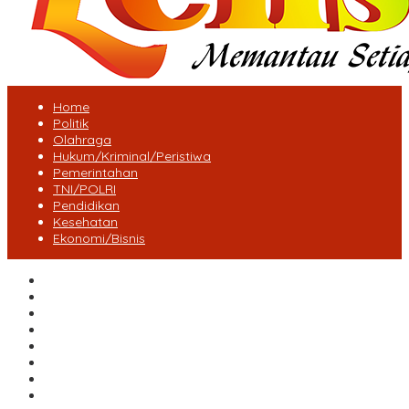
Home
Politik
Olahraga
Hukum/Kriminal/Peristiwa
Pemerintahan
TNI/POLRI
Pendidikan
Kesehatan
Ekonomi/Bisnis
Lensa Desa
Bungo
Kota Jambi
Tebo
BatangHari
Provinsi jambi
Bengkulu
Maluku Utara