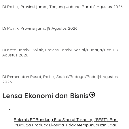
dari Sembako hingga Pasar Tradisional
Di Politik, Provinsi jambi, Tanjung Jabung Barat
|
8 Agustus 2026
Syarif Fasha Kembali Terpilih Ketua DPW NasDem Jambi,
Nyatakan Siap Maju Pilgub 2029 Jika Didukung DPP
Di Politik, Provinsi jambi
|
8 Agustus 2026
Pokir Kemas Faried Berbuah Nyata, Warga RT 07 Telanaipura
Kini Nikmati Jalan Lebih Nyaman
Di Kota Jambi, Politik, Provinsi jambi, Sosial/Budaya/Peduli
|
7
Agustus 2026
Presiden Prabowo Terima Pimpinan MPR, Bahas Sidang Tahunan
MPR dan Pokok-Pokok Haluan Negara
Di Pemerintah Pusat, Politik, Sosial/Budaya/Peduli
|
4 Agustus
2026
Lensa Ekonomi dan Bisnis
Polemik PT.Bandung Eco Sinergi Teknologi(BEST). Part
1″Diduga Produck Ekosida Tidak Mempunyai Izin Edar.