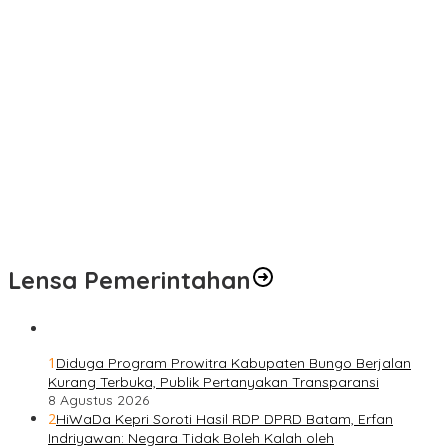
Desa Tanjung Agung Manfaatkan Pemeriksaan Gratis
Satgas TMMD Ke-129 Rutin Jalani Pemeriksaan Kesehatan, Jaga
Kondisi Tetap Prima
Pengobatan Gratis Warnai Pembukaan TMMD Ke-129 Kodim
0416/Bungo Tebo di Desa Tanjung Agung
Puskesmas Kebon Handil Gagas Kampung Bahagia TB, Perkuat
Layanan Kesehatan Masyarakat
Sambut Hari Bhayangkara ke-80, Polda Jambi Gelar Gerakan
Bersama Bersih Lingkungan Road to Presisi Merdeka Run 2026
Lensa Pemerintahan
1
Diduga Program Prowitra Kabupaten Bungo Berjalan
Kurang Terbuka, Publik Pertanyakan Transparansi
8 Agustus 2026
2
HiWaDa Kepri Soroti Hasil RDP DPRD Batam, Erfan
Indriyawan: Negara Tidak Boleh Kalah oleh