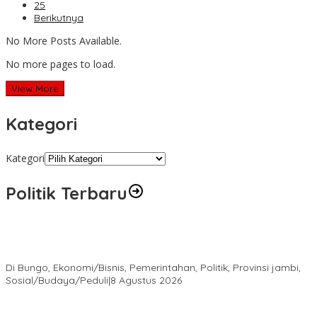
25
Berikutnya
No More Posts Available.
No more pages to load.
View More
Kategori
Kategori
Politik Terbaru
Diduga Program Prowitra Kabupaten Bungo Berjalan Kurang
Terbuka, Publik Pertanyakan Transparansi
Di Bungo, Ekonomi/Bisnis, Pemerintahan, Politik, Provinsi jambi,
Sosial/Budaya/Peduli
|
8 Agustus 2026
HUT PRI Ke-1, DPD PRI Jambi Ikuti Virtual dan Gelar Aksi Sosial,