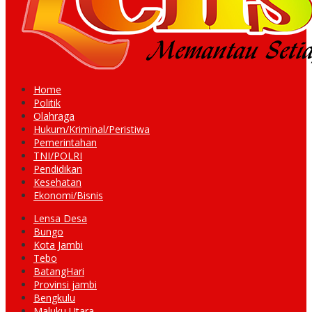
Home
Politik
Olahraga
Hukum/Kriminal/Peristiwa
Pemerintahan
TNI/POLRI
Pendidikan
Kesehatan
Ekonomi/Bisnis
Lensa Desa
Bungo
Kota Jambi
Tebo
BatangHari
Provinsi jambi
Bengkulu
Maluku Utara