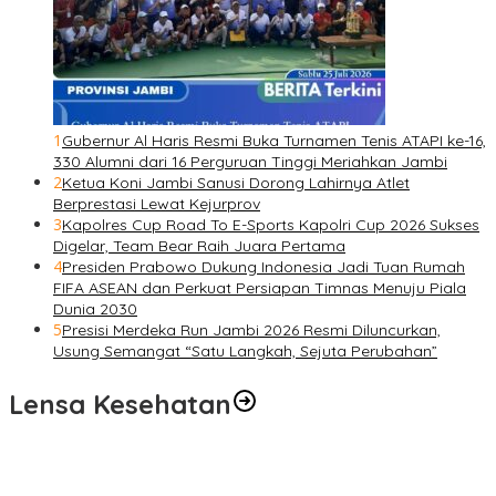
1
Gubernur Al Haris Resmi Buka Turnamen Tenis ATAPI ke-16,
330 Alumni dari 16 Perguruan Tinggi Meriahkan Jambi
2
Ketua Koni Jambi Sanusi Dorong Lahirnya Atlet
Berprestasi Lewat Kejurprov
3
Kapolres Cup Road To E-Sports Kapolri Cup 2026 Sukses
Digelar, Team Bear Raih Juara Pertama
4
Presiden Prabowo Dukung Indonesia Jadi Tuan Rumah
FIFA ASEAN dan Perkuat Persiapan Timnas Menuju Piala
Dunia 2030
5
Presisi Merdeka Run Jambi 2026 Resmi Diluncurkan,
Usung Semangat “Satu Langkah, Sejuta Perubahan”
Lensa Kesehatan
Pelayanan Kesehatan TMMD Ke-129 Disambut Antusias, Warga