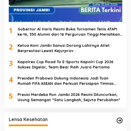
1
Gubernur Al Haris Resmi Buka Turnamen Tenis ATAPI
ke-16, 330 Alumni dari 16 Perguruan Tinggi Meriahkan
Jambi
2
Ketua Koni Jambi Sanusi Dorong Lahirnya Atlet
Berprestasi Lewat Kejurprov
3
Kapolres Cup Road To E-Sports Kapolri Cup 2026
Sukses Digelar, Team Bear Raih Juara Pertama
4
Presiden Prabowo Dukung Indonesia Jadi Tuan
Rumah FIFA ASEAN dan Perkuat Persiapan Timnas
Menuju Piala Dunia 2030
5
Presisi Merdeka Run Jambi 2026 Resmi Diluncurkan,
Usung Semangat “Satu Langkah, Sejuta Perubahan”
Satgas TMMD Ke-129 Rutin Jalani
Pemeriksaan Kesehatan, Jaga Kondisi Tetap
Lensa Kesehatan
Prima