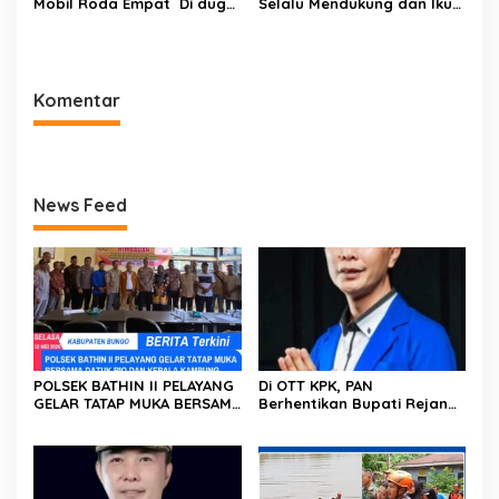
Mobil Roda Empat Di duga
Selalu Mendukung dan Ikut
Mengakut Pelangsiran BBM
Berpartisipasi
Subsidi Didua SPBU
Menyukseskan Pilkada
Komentar
News Feed
POLSEK BATHIN II PELAYANG
Di OTT KPK, PAN
GELAR TATAP MUKA BERSAMA
Berhentikan Bupati Rejang
DATUK RIO DAN KEPALA
Lebong Muhammad Fikri
KAMPUNG, BAHAS PETI,
Thobari dari Jabatan
NARKOBA DAN HIBURAN
Ketua DPD
MALAM