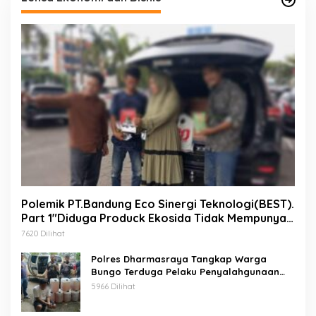
Polemik PT.Bandung Eco Sinergi Teknologi(BEST).
Part 1″Diduga Produck Ekosida Tidak Mempunyai
Izin Edar.
7620 Dilihat
Polres Dharmasraya Tangkap Warga
Bungo Terduga Pelaku Penyalahgunaan
BBM Bersubsidi
5966 Dilihat