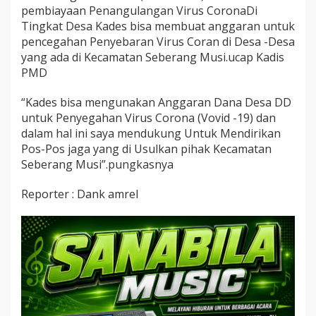
h
pembiayaan Penangulangan Virus CoronaDi
a
Tingkat Desa Kades bisa membuat anggaran untuk
n
pencegahan Penyebaran Virus Coran di Desa -Desa
P
yang ada di Kecamatan Seberang Musi.ucap Kadis
e
PMD
n
y
e
“Kades bisa mengunakan Anggaran Dana Desa DD
b
untuk Penyegahan Virus Corona (Vovid -19) dan
a
dalam hal ini saya mendukung Untuk Mendirikan
r
Pos-Pos jaga yang di Usulkan pihak Kecamatan
a
n
Seberang Musi”.pungkasnya
V
i
Reporter : Dank amrel
r
u
s
C
o
v
i
d
1
9