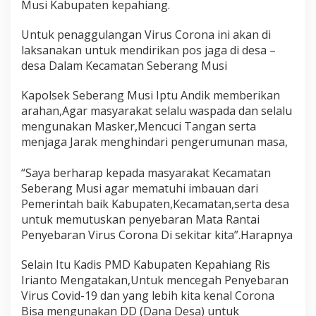
Musi Kabupaten kepahiang.
p
a
t
Untuk penaggulangan Virus Corona ini akan di
D
laksanakan untuk mendirikan pos jaga di desa –
a
desa Dalam Kecamatan Seberang Musi
d
a
Kapolsek Seberang Musi Iptu Andik memberikan
k
a
arahan,Agar masyarakat selalu waspada dan selalu
n
mengunakan Masker,Mencuci Tangan serta
M
menjaga Jarak menghindari pengerumunan masa,
e
n
“Saya berharap kepada masyarakat Kecamatan
g
e
Seberang Musi agar mematuhi imbauan dari
n
Pemerintah baik Kabupaten,Kecamatan,serta desa
a
untuk memutuskan penyebaran Mata Rantai
i
Penyebaran Virus Corona Di sekitar kita”.Harapnya
P
e
n
Selain Itu Kadis PMD Kabupaten Kepahiang Ris
y
Irianto Mengatakan,Untuk mencegah Penyebaran
e
Virus Covid-19 dan yang lebih kita kenal Corona
g
Bisa mengunakan DD (Dana Desa) untuk
a