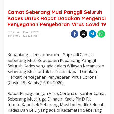
a
n
Camat Seberang Musi Panggil Seluruh
g
g
Kades Untuk Rapat Dadakan Mengenai
i
Penyegahan Penyebaran Virus Covid 19
l
S
Lensaone
16 April 2020
e
Bengkulu
325 Dilihat
l
u
r
u
Kepahiang – lensaone.com – Supriadi Camat
h
Seberang Musi Kebupaten Kepahiang Panggil
K
Seluruh Kades yang ada dalam Wilayah Kecamatan
a
d
Seberang Musi untuk Lakukan Rapat Dadakan
e
Terkait Pencegahan Penyebaran Virus Corona.
s
(Covid-19).Kamis.(16-04-2020).
U
n
Rapat Penagulangan Virus Corona di Kantor Camat
t
u
Seberang Musi Juga Di hadiri Kadis PMD Ris
k
Irianto,Kapolsek Seberang Musi Ipti Andik,Seluruh
R
Kades Dan BPD yang ada di Kecamatan Seberang
a