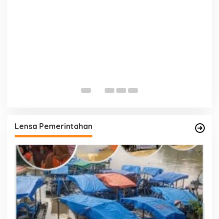
ut
P
K
T
Lensa Pemerintahan