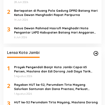
28 Juli 2026
2
Bertepatan di Ruang Pola Gedung DPRD Batang Hari
Ketua Dewan Menghadiri Rapat Paripurna
14 Juli 2026
3
Ketua Dewan Rahmad Hasrofi Menghadiri Nota
Pengantar LKPD Kabupaten Batang Hari Anggaran
2025
6 Juli 2026
Lensa Kota Jambi
1
Proyek Pengendali Banjir Kota Jambi Capai 65
Persen, Maulana dan Edi Dorong Jadi Daya Tarik
Wisata
3 Agustus 2026
2
Rayakan HUT ke-52, Perumdam Tirta Mayang
Salurkan Santunan dan Dana Prestasi, Perkuat
Komitmen Tingkatkan Pelayanan
1 Agustus 2026
3
HUT ke-52 Perumdam Tirta Mayang, Maulana Dorong