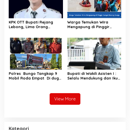
KPK OTT Bupati Rejang
Warga Temukan Wira
Lebong, Lima Orang
Mengapung di Pinggir
Diamankan, Termasuk Istri
Sungai Batang Bungo
Polres Bungo Tangkap 9
Bupati di Wakili Asisten I :
Mobil Roda Empat Di duga
Selalu Mendukung dan Ikut
Mengakut Pelangsiran BBM
Berpartisipasi
Subsidi Didua SPBU
Menyukseskan Pilkada
View More
Kategori