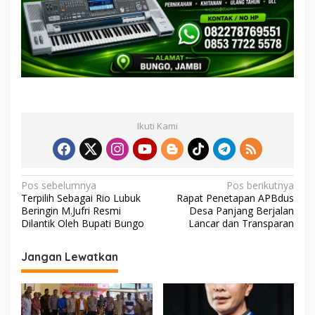
Ikuti Kami
N
Pos sebelumnya
Pos berikutnya
Terpilih Sebagai Rio Lubuk
Rapat Penetapan APBdus
a
Beringin M.Jufri Resmi
Desa Panjang Berjalan
v
Dilantik Oleh Bupati Bungo
Lancar dan Transparan
i
Jangan Lewatkan
g
a
s