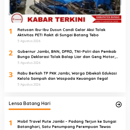
1
Ratusan Ibu-Ibu Dusun Candi Gelar Aksi Tolak
Aktivitas PETI Rakit di Sungai Batang Tebo
5 Agustus 2026
2
Gubernur Jambi, BNN, DPRD, TNI-Polri dan Pemkab
Bungo Deklarasi Tolak Balap Liar dan Geng Motor,
Semua Elemen Bersatu Lindungi Generasi Muda
5 Agustus 2026
3
Rabu Berkah TP PKK Jambi, Warga Dibekali Edukasi
Kelola Sampah dan Waspada Keuangan Ilegal
5 Agustus 2026
Lensa Batang Hari
1
Mobil Travel Rute Jambi – Padang Terjun ke Sungai
Batanghari, Satu Penumpang Perempuan Tewas