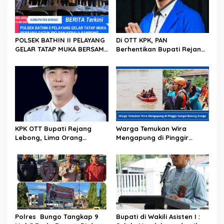
i
p
o
POLSEK BATHIN II PELAYANG
Di OTT KPK, PAN
s
GELAR TATAP MUKA BERSAMA
Berhentikan Bupati Rejang
DATUK RIO DAN KEPALA
Lebong Muhammad Fikri
KAMPUNG, BAHAS PETI,
Thobari dari Jabatan
NARKOBA DAN HIBURAN
Ketua DPD
MALAM
KPK OTT Bupati Rejang
Warga Temukan Wira
Lebong, Lima Orang
Mengapung di Pinggir
Diamankan, Termasuk Istri
Sungai Batang Bungo
Polres Bungo Tangkap 9
Bupati di Wakili Asisten I :