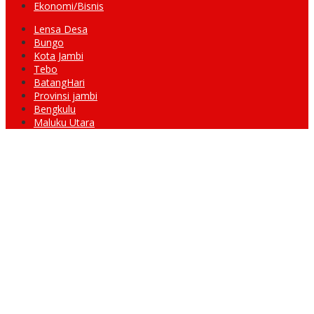
Ekonomi/Bisnis
Lensa Desa
Bungo
Kota Jambi
Tebo
BatangHari
Provinsi jambi
Bengkulu
Maluku Utara