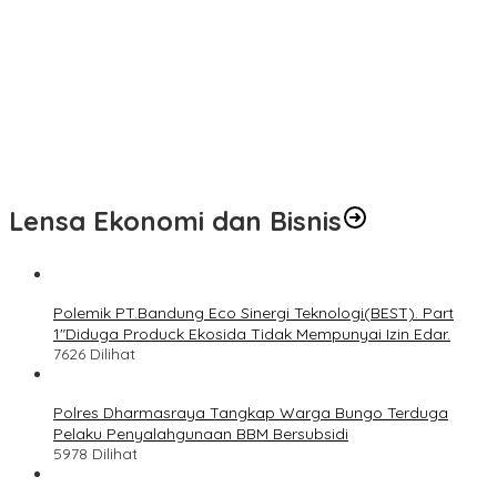
n
Lensa Ekonomi dan Bisnis
Polemik PT.Bandung Eco Sinergi Teknologi(BEST). Part
1″Diduga Produck Ekosida Tidak Mempunyai Izin Edar.
7626 Dilihat
Polres Dharmasraya Tangkap Warga Bungo Terduga
Pelaku Penyalahgunaan BBM Bersubsidi
5978 Dilihat