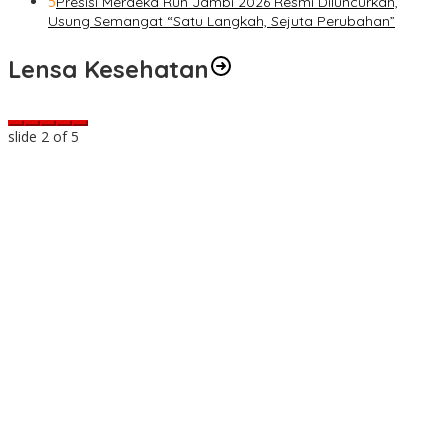
5
Presisi Merdeka Run Jambi 2026 Resmi Diluncurkan,
Usung Semangat “Satu Langkah, Sejuta Perubahan”
Lensa Kesehatan
slide
2
of 5
a
t