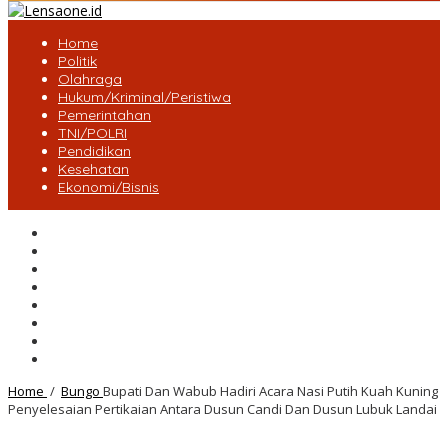
Home
Politik
Olahraga
Hukum/Kriminal/Peristiwa
Pemerintahan
TNI/POLRI
Pendidikan
Kesehatan
Ekonomi/Bisnis
Lensa Desa
Bungo
Kota Jambi
Tebo
BatangHari
Provinsi jambi
Bengkulu
Maluku Utara
Home
/
Bungo
Bupati Dan Wabub Hadiri Acara Nasi Putih Kuah Kuning
Penyelesaian Pertikaian Antara Dusun Candi Dan Dusun Lubuk Landai