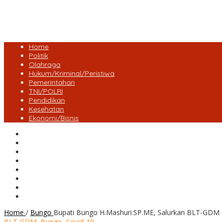
Home
Politik
Olahraga
Hukum/Kriminal/Peristiwa
Pemerintahan
TNI/POLRI
Pendidikan
Kesehatan
Ekonomi/Bisnis
Lensa Desa
Bungo
Kota Jambi
Tebo
BatangHari
Provinsi jambi
Bengkulu
Maluku Utara
Home
/
Bungo
Bupati Bungo H.Mashuri.SP.ME, Salurkan BLT-GDM
BLT-GDM
,
Bungo
,
Covid-19