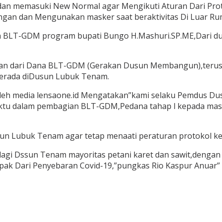
dan memasuki New Normal agar Mengikuti Aturan Dari Prot
ngan dan Mengunakan masker saat beraktivitas Di Luar Ru
na BLT-GDM program bupati Bungo H.Mashuri.SP.ME,Dari d
uan dari Dana BLT-GDM (Gerakan Dusun Membangun),terus 
berada diDusun Lubuk Tenam.
oleh media lensaone.id Mengatakan”kami selaku Pemdus D
ktu dalam pembagian BLT-GDM,Pedana tahap l kepada ma
un Lubuk Tenam agar tetap menaati peraturan protokol k
agi Dssun Tenam mayoritas petani karet dan sawit,dengan
ak Dari Penyebaran Covid-19,”pungkas Rio Kaspur Anuar”