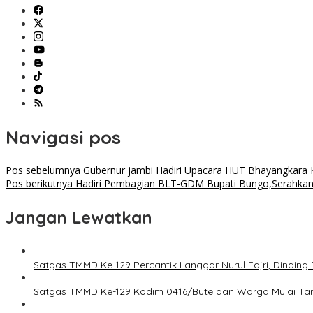
Navigasi pos
Pos sebelumnya
Gubernur jambi Hadiri Upacara HUT Bhayangkara 
Pos berikutnya
Hadiri Pembagian BLT-GDM Bupati Bungo,Serahkan 
Jangan Lewatkan
Satgas TMMD Ke-129 Percantik Langgar Nurul Fajri, Dinding
Satgas TMMD Ke-129 Kodim 0416/Bute dan Warga Mulai T