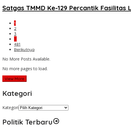
Satgas TMMD Ke-129 Percantik Fasilitas 
1
2
3
…
481
Berikutnya
No More Posts Available.
No more pages to load.
View More
Kategori
Kategori
Politik Terbaru