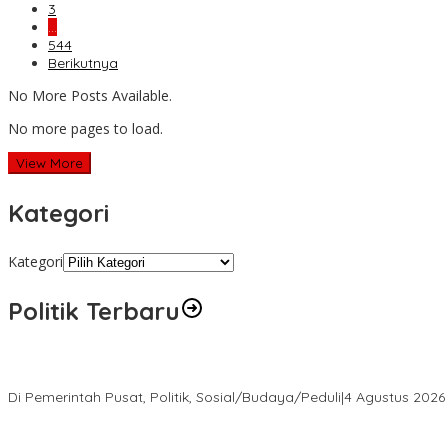
3
…
544
Berikutnya
No More Posts Available.
No more pages to load.
View More
Kategori
Kategori
Politik Terbaru
Presiden Prabowo Terima Pimpinan MPR, Bahas Sidang Tahunan
Di Pemerintah Pusat, Politik, Sosial/Budaya/Peduli
|
4 Agustus 2026
Perkuat Barisan Menuju Pemilu 2029, DPD PAN Bungo Gelar MUSCA