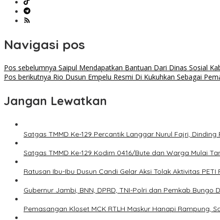
Navigasi pos
Pos sebelumnya
Saipul Mendapatkan Bantuan Dari Dinas Sosial K
Pos berikutnya
Rio Dusun Empelu Resmi Di Kukuhkan Sebagai Peman
Jangan Lewatkan
Satgas TMMD Ke-129 Percantik Langgar Nurul Fajri, Dinding
Satgas TMMD Ke-129 Kodim 0416/Bute dan Warga Mulai T
Ratusan Ibu-Ibu Dusun Candi Gelar Aksi Tolak Aktivitas PETI
Gubernur Jambi, BNN, DPRD, TNI-Polri dan Pemkab Bungo De
Pemasangan Kloset MCK RTLH Maskur Hanapi Rampung, Sa