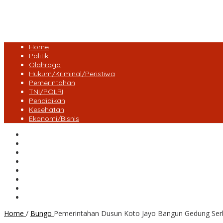
Home
Politik
Olahraga
Hukum/Kriminal/Peristiwa
Pemerintahan
TNI/POLRI
Pendidikan
Kesehatan
Ekonomi/Bisnis
Lensa Desa
Bungo
Kota Jambi
Tebo
BatangHari
Provinsi jambi
Bengkulu
Maluku Utara
Home
/
Bungo
Pemerintahan Dusun Koto Jayo Bangun Gedung Ser