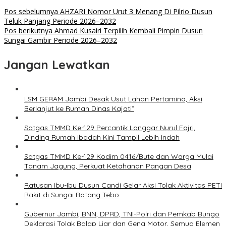
Pos sebelumnya
AHZARI Nomor Urut 3 Menang Di Pilrio Dusun
Teluk Panjang Periode 2026–2032
Pos berikutnya
Ahmad Kusairi Terpilih Kembali Pimpin Dusun
Sungai Gambir Periode 2026–2032
Jangan Lewatkan
LSM GERAM Jambi Desak Usut Lahan Pertamina, Aksi
Berlanjut ke Rumah Dinas Kajati”
Satgas TMMD Ke-129 Percantik Langgar Nurul Fajri,
Dinding Rumah Ibadah Kini Tampil Lebih Indah
Satgas TMMD Ke-129 Kodim 0416/Bute dan Warga Mulai
Tanam Jagung, Perkuat Ketahanan Pangan Desa
Ratusan Ibu-Ibu Dusun Candi Gelar Aksi Tolak Aktivitas PETI
Rakit di Sungai Batang Tebo
Gubernur Jambi, BNN, DPRD, TNI-Polri dan Pemkab Bungo
Deklarasi Tolak Balap Liar dan Geng Motor, Semua Elemen