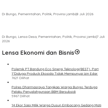
28 Datuk Rio Terpilih Hasil Pilrio Serentak 2026 di Kabupaten
Bungo Dijadwalkan Dilantik Dibulan Agustus–September
Di Bungo, Pemerintahan, Politik, Provinsi jambi
|
8 Juli 2026
Bupati Bungo Lantik Ahmad Saroni sebagai Rio PAW Dusun
Rantau Pandan, Camat: Lanjutkan Roda Pemerintahan yang
Sempat Tertunda
Di Bungo, Lensa Desa, Pemerintahan, Politik, Provinsi jambi
|
7 Juli
2026
Lensa Ekonomi dan Bisnis
Polemik PT.Bandung Eco Sinergi Teknologi(BEST). Part
1″Diduga Produck Ekosida Tidak Mempunyai Izin Edar.
7621 Dilihat
Polres Dharmasraya Tangkap Warga Bungo Terduga
Pelaku Penyalahgunaan BBM Bersubsidi
5967 Dilihat
14 Ekor Sapi Milik Warga Dusun Embacang Gedang Mati