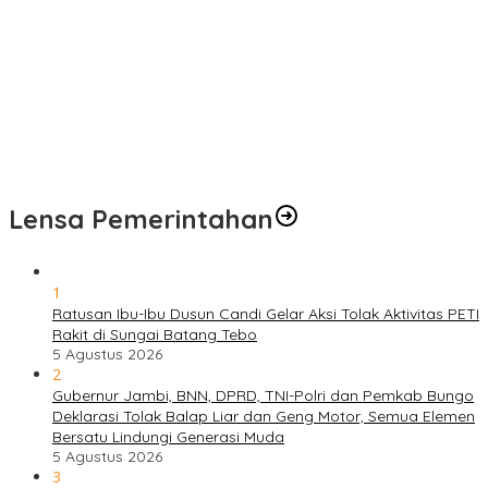
Pengobatan Gratis Warnai Pembukaan TMMD Ke-129 Kodim
0416/Bungo Tebo di Desa Tanjung Agung
Puskesmas Kebon Handil Gagas Kampung Bahagia TB, Perkuat
Layanan Kesehatan Masyarakat
Sambut Hari Bhayangkara ke-80, Polda Jambi Gelar Gerakan
Bersama Bersih Lingkungan Road to Presisi Merdeka Run 2026
Lensa Pemerintahan
1
Ratusan Ibu-Ibu Dusun Candi Gelar Aksi Tolak Aktivitas PETI
Rakit di Sungai Batang Tebo
5 Agustus 2026
2
Gubernur Jambi, BNN, DPRD, TNI-Polri dan Pemkab Bungo
Deklarasi Tolak Balap Liar dan Geng Motor, Semua Elemen
Bersatu Lindungi Generasi Muda
5 Agustus 2026
3