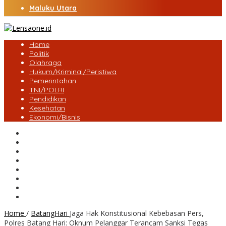
Maluku Utara
Home
Politik
Olahraga
Hukum/Kriminal/Peristiwa
Pemerintahan
TNI/POLRI
Pendidikan
Kesehatan
Ekonomi/Bisnis
Lensa Desa
Bungo
Kota Jambi
Tebo
BatangHari
Provinsi jambi
Bengkulu
Maluku Utara
Home
/
BatangHari
Jaga Hak Konstitusional Kebebasan Pers,
Polres Batang Hari: Oknum Pelanggar Terancam Sanksi Tegas