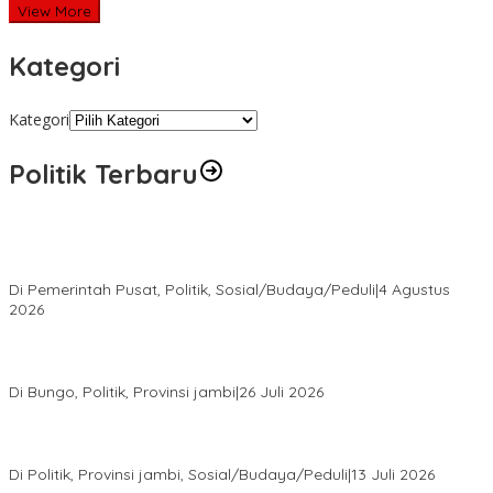
View More
Kategori
Kategori
Politik Terbaru
Presiden Prabowo Terima Pimpinan MPR, Bahas Sidang Tahunan
MPR dan Pokok-Pokok Haluan Negara
Di Pemerintah Pusat, Politik, Sosial/Budaya/Peduli
|
4 Agustus
2026
Perkuat Barisan Menuju Pemilu 2029, DPD PAN Bungo Gelar
MUSCAB VII Serentak
Di Bungo, Politik, Provinsi jambi
|
26 Juli 2026
Fauzi Ansori Terpilih Aklamasi Pimpin Demokrat Jambi, AHY
Tekankan Konsolidasi hingga Akar Rumput
Di Politik, Provinsi jambi, Sosial/Budaya/Peduli
|
13 Juli 2026