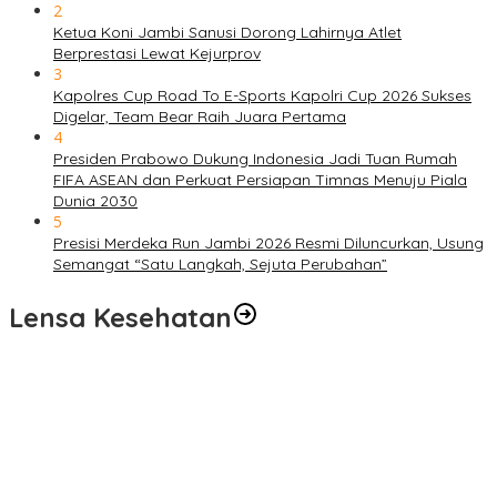
2
Ketua Koni Jambi Sanusi Dorong Lahirnya Atlet
Berprestasi Lewat Kejurprov
3
Kapolres Cup Road To E-Sports Kapolri Cup 2026 Sukses
Digelar, Team Bear Raih Juara Pertama
4
Presiden Prabowo Dukung Indonesia Jadi Tuan Rumah
FIFA ASEAN dan Perkuat Persiapan Timnas Menuju Piala
Dunia 2030
5
Presisi Merdeka Run Jambi 2026 Resmi Diluncurkan, Usung
Semangat “Satu Langkah, Sejuta Perubahan”
Lensa Kesehatan
Pelayanan Kesehatan TMMD Ke-129 Disambut Antusias, Warga
Desa Tanjung Agung Manfaatkan Pemeriksaan Gratis
Satgas TMMD Ke-129 Rutin Jalani Pemeriksaan Kesehatan, Jaga
Kondisi Tetap Prima