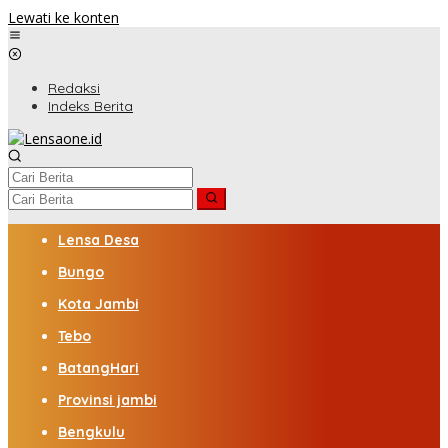
Lewati ke konten
Redaksi
Indeks Berita
Lensa Desa
Bungo
Kota Jambi
Tebo
BatangHari
Provinsi jambi
Bengkulu