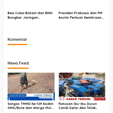
Siaga Jaga Pasokan Air
di Kota Padang
Bersih
Bea Cukai Batam dan BNN
Presiden Prabowo dan PM
Bongkar Jaringan
Anutin Perkuat Kemitraan
Narkotika, Enam Tersangka
Strategis Indonesia–
Diamankan
Thailand
Komentar
News Feed
Satgas TMMD Ke-129 Kodim
Ratusan Ibu-Ibu Dusun
0416/Bute dan Warga Mulai
Candi Gelar Aksi Tolak
Tanam Jagung, Perkuat
Aktivitas PETI Rakit di