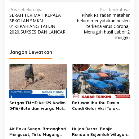
N
Pos sebelumnya
Pos berikutnya
SERAH TERIMAH KEPALA
Pihak Rs raden mataher
a
SEKOLAH SMKN
belum menyatakan pesien
v
01KEPAHIANG TAHUN
terkena virus Corona,
2020,SUKSES DAN LANCAR
Menuguh hasil Labor 2
i
minggu
g
Jangan Lewatkan
a
s
i
p
o
s
Satgas TMMD Ke-129 Kodim
Ratusan Ibu-Ibu Dusun
0416/Bute dan Warga Mulai
Candi Gelar Aksi Tolak
Tanam Jagung, Perkuat
Aktivitas PETI Rakit di
Ketahanan Pangan Desa
Sungai Batang Tebo
Air Baku Sungai Batanghari
Hujan Deras, Banjir
Menyusut, Tirta Mayang
Rendam Sejumlah Wilayah