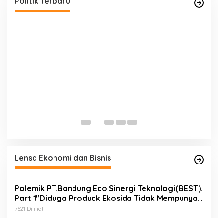
Politik Terbaru
o
r
i
F
D
h
Di
Lensa Ekonomi dan Bisnis
Polemik PT.Bandung Eco Sinergi Teknologi(BEST).
Part 1″Diduga Produck Ekosida Tidak Mempunyai
Izin Edar.
7621 Dilihat