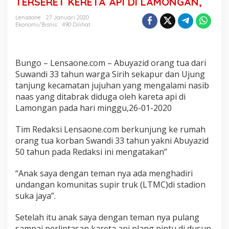
TERSERET KERETA API DI LAMONGAN,
N
I
Lensaone
27 Januari 2020
N
Ekonomi/Bisnis
490 Dilihat
G
G
A
L
Bungo – Lensaone.com – Abuyazid orang tua dari
T
Suwandi 33 tahun warga Sirih sekapur dan Ujung
E
tanjung kecamatan jujuhan yang mengalami nasib
R
naas yang ditabrak diduga oleh kareta api di
S
E
Lamongan pada hari minggu,26-01-2020
R
E
Tim Redaksi Lensaone.com berkunjung ke rumah
T
orang tua korban Swandi 33 tahun yakni Abuyazid
K
50 tahun pada Redaksi ini mengatakan”
E
R
E
“Anak saya dengan teman nya ada menghadiri
T
undangan komunitas supir truk (LTMC)di stadion
A
suka jaya”.
A
P
I
Setelah itu anak saya dengan teman nya pulang
D
sampai perlintasan kareta api plang pintu di dusun