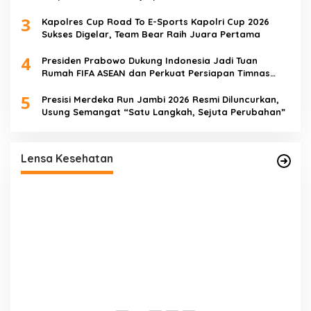
3
Kapolres Cup Road To E-Sports Kapolri Cup 2026
Sukses Digelar, Team Bear Raih Juara Pertama
4
Presiden Prabowo Dukung Indonesia Jadi Tuan
Rumah FIFA ASEAN dan Perkuat Persiapan Timnas
Menuju Piala Dunia 2030
5
Presisi Merdeka Run Jambi 2026 Resmi Diluncurkan,
Usung Semangat “Satu Langkah, Sejuta Perubahan”
ut
Satgas TMMD Ke-129 Rutin Jalani
Pemeriksaan Kesehatan, Jaga Kondisi Tetap
Lensa Kesehatan
Prima
P
K
T