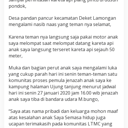
I
pondok,
L
A
Desa pandan pancur kecamatan Deket Lamongan
M
O
mengalami nasib naas yang teman nya selamat,
N
G
Karena teman nya langsung saja pakai motor anak
A
saya melompat saat melompat datang kareta api
N
anak saya langsung terseret kareta api sejauh 50
,
meter,
Muka dan bagian perut anak saya mengalami luka
yang cukup parah hari ini senin teman-teman satu
komunitas proses pemula jenazah anak saya ke
kampung halaman Ujung tanjung menurut jadwal
hari ini senin 27 januari 2020 jam 16.00 wib jenazah
anak saya tiba di bandara udara M.bungo,
“Saya atas nama pribadi dan keluarga mohon maaf
atas kesalahan anak Saya Semasa hidup juga
ucapan terimakasih pada komunitas LTMC yang