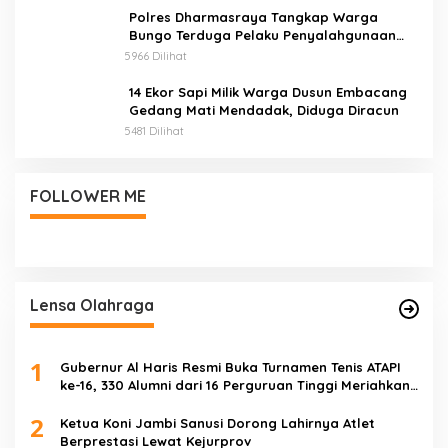
Polres Dharmasraya Tangkap Warga
Bungo Terduga Pelaku Penyalahgunaan
BBM Bersubsidi
5966 Dilihat
14 Ekor Sapi Milik Warga Dusun Embacang
Gedang Mati Mendadak, Diduga Diracun
5481 Dilihat
FOLLOWER ME
Lensa Olahraga
1
Gubernur Al Haris Resmi Buka Turnamen Tenis ATAPI
ke-16, 330 Alumni dari 16 Perguruan Tinggi Meriahkan
Jambi
2
Ketua Koni Jambi Sanusi Dorong Lahirnya Atlet
Berprestasi Lewat Kejurprov