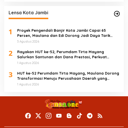
Lensa Kota Jambi
1
Proyek Pengendali Banjir Kota Jambi Capai 65
Persen, Maulana dan Edi Dorong Jadi Daya Tarik
Wisata
3 Agustus 2026
2
Rayakan HUT ke-52, Perumdam Tirta Mayang
Salurkan Santunan dan Dana Prestasi, Perkuat
Komitmen Tingkatkan Pelayanan
1 Agustus 2026
3
HUT ke-52 Perumdam Tirta Mayang, Maulana Dorong
Transformasi Menuju Perusahaan Daerah yang
Mandiri dan Profesional
1 Agustus 2026