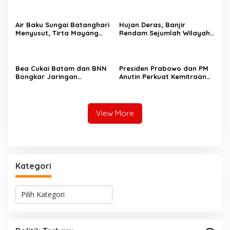
Ketahanan Pangan Desa
Sungai Batang Tebo
Air Baku Sungai Batanghari
Hujan Deras, Banjir
Menyusut, Tirta Mayang
Rendam Sejumlah Wilayah
Siaga Jaga Pasokan Air
di Kota Padang
Bersih
Bea Cukai Batam dan BNN
Presiden Prabowo dan PM
Bongkar Jaringan
Anutin Perkuat Kemitraan
Narkotika, Enam Tersangka
Strategis Indonesia–
Diamankan
Thailand
View More
Kategori
K
a
Perkuat Barisan Menuju Pemilu 2029, DPD PAN
t
ok
e
Bungo Gelar MUSCAB VII Serentak
g
Di Bungo, Politik, Provinsi Jambi
|
26 Juli 2026