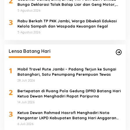
2
Bungo Deklarasi Tolak Balap Liar dan Geng Motor,
Semua Elemen Bersatu Lindungi Generasi Muda
5 Agustus 2026
3
Rabu Berkah TP PKK Jambi, Warga Dibekali Edukasi
Kelola Sampah dan Waspada Keuangan Ilegal
5 Agustus 2026
Lensa Batang Hari
1
Mobil Travel Rute Jambi – Padang Terjun ke Sungai
Batanghari, Satu Penumpang Perempuan Tewas
28 Juli 2026
2
Bertepatan di Ruang Pola Gedung DPRD Batang Hari
Ketua Dewan Menghadiri Rapat Paripurna
14 Juli 2026
3
Ketua Dewan Rahmad Hasrofi Menghadiri Nota
Pengantar LKPD Kabupaten Batang Hari Anggaran
2025
6 Juli 2026