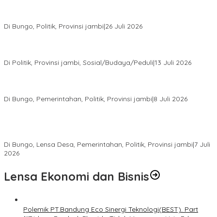
Perkuat Barisan Menuju Pemilu 2029, DPD PAN Bungo Gelar
MUSCAB VII Serentak
Di Bungo, Politik, Provinsi jambi
|
26 Juli 2026
Fauzi Ansori Terpilih Aklamasi Pimpin Demokrat Jambi, AHY
Tekankan Konsolidasi hingga Akar Rumput
Di Politik, Provinsi jambi, Sosial/Budaya/Peduli
|
13 Juli 2026
28 Datuk Rio Terpilih Hasil Pilrio Serentak 2026 di Kabupaten
Bungo Dijadwalkan Dilantik Dibulan Agustus–September
Di Bungo, Pemerintahan, Politik, Provinsi jambi
|
8 Juli 2026
Bupati Bungo Lantik Ahmad Saroni sebagai Rio PAW Dusun
Rantau Pandan, Camat: Lanjutkan Roda Pemerintahan yang
Sempat Tertunda
Di Bungo, Lensa Desa, Pemerintahan, Politik, Provinsi jambi
|
7 Juli
2026
Lensa Ekonomi dan Bisnis
Polemik PT.Bandung Eco Sinergi Teknologi(BEST). Part