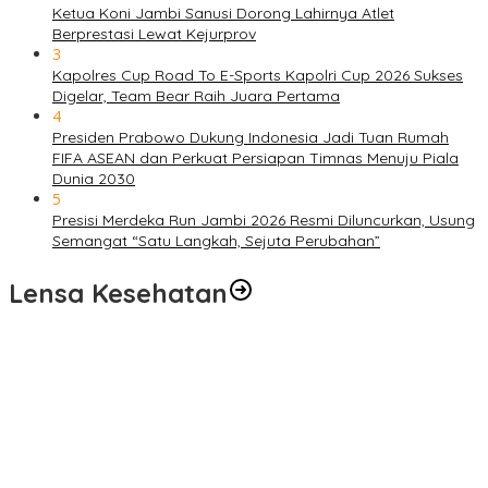
Ketua Koni Jambi Sanusi Dorong Lahirnya Atlet
Berprestasi Lewat Kejurprov
3
Kapolres Cup Road To E-Sports Kapolri Cup 2026 Sukses
Digelar, Team Bear Raih Juara Pertama
4
Presiden Prabowo Dukung Indonesia Jadi Tuan Rumah
FIFA ASEAN dan Perkuat Persiapan Timnas Menuju Piala
Dunia 2030
5
Presisi Merdeka Run Jambi 2026 Resmi Diluncurkan, Usung
Semangat “Satu Langkah, Sejuta Perubahan”
Lensa Kesehatan
Pelayanan Kesehatan TMMD Ke-129 Disambut Antusias, Warga
Desa Tanjung Agung Manfaatkan Pemeriksaan Gratis
Satgas TMMD Ke-129 Rutin Jalani Pemeriksaan Kesehatan, Jaga
Kondisi Tetap Prima