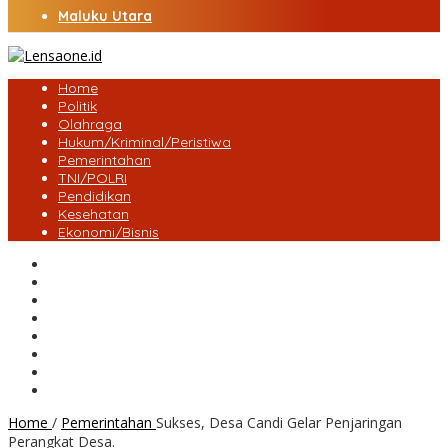
Maluku Utara
Home
Politik
Olahraga
Hukum/Kriminal/Peristiwa
Pemerintahan
TNI/POLRI
Pendidikan
Kesehatan
Ekonomi/Bisnis
Lensa Desa
Bungo
Kota Jambi
Tebo
BatangHari
Provinsi jambi
Bengkulu
Maluku Utara
Home
/
Pemerintahan
Sukses, Desa Candi Gelar Penjaringan
Perangkat Desa.