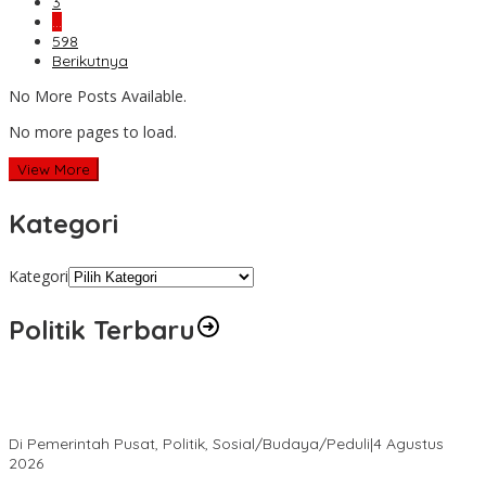
3
…
598
Berikutnya
No More Posts Available.
No more pages to load.
View More
Kategori
Kategori
Politik Terbaru
Presiden Prabowo Terima Pimpinan MPR, Bahas Sidang Tahunan
MPR dan Pokok-Pokok Haluan Negara
Di Pemerintah Pusat, Politik, Sosial/Budaya/Peduli
|
4 Agustus
2026