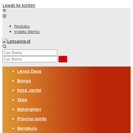
Lewati ke konten
Redaksi
Indeks Berita
Lensa Desa
Bungo
Kota Jambi
Tebo
BatangHari
Provinsi jambi
Bengkulu