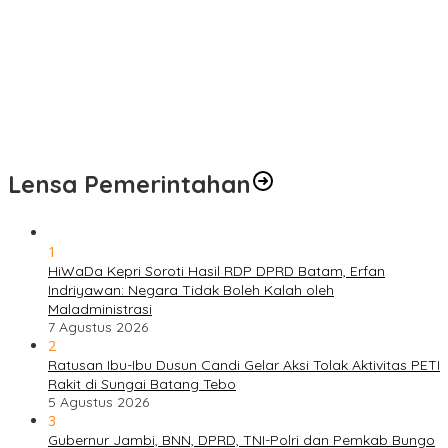
Pengobatan Gratis Warnai Pembukaan TMMD Ke-129 Kodim
0416/Bungo Tebo di Desa Tanjung Agung
Puskesmas Kebon Handil Gagas Kampung Bahagia TB, Perkuat
Layanan Kesehatan Masyarakat
Sambut Hari Bhayangkara ke-80, Polda Jambi Gelar Gerakan
Bersama Bersih Lingkungan Road to Presisi Merdeka Run 2026
Lensa Pemerintahan
1
HiWaDa Kepri Soroti Hasil RDP DPRD Batam, Erfan
Indriyawan: Negara Tidak Boleh Kalah oleh
Maladministrasi
7 Agustus 2026
2
Ratusan Ibu-Ibu Dusun Candi Gelar Aksi Tolak Aktivitas PETI
Rakit di Sungai Batang Tebo
5 Agustus 2026
3
Gubernur Jambi, BNN, DPRD, TNI-Polri dan Pemkab Bungo