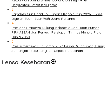
Ketua Koni Jambi Sanusi Dorong Lahirnya Atlet
Berprestasi Lewat Kejurprov
3
Kapolres Cup Road To E-Sports Kapolri Cup 2026 Sukses
Digelar, Team Bear Raih Juara Pertama
4
Presiden Prabowo Dukung Indonesia Jadi Tuan Rumah
FIFA ASEAN dan Perkuat Persiapan Timnas Menuju Piala
Dunia 2030
5
Presisi Merdeka Run Jambi 2026 Resmi Diluncurkan, Usung
Semangat “Satu Langkah, Sejuta Perubahan”
Lensa Kesehatan
Pelayanan Kesehatan TMMD Ke-129 Disambut Antusias, Warga
Desa Tanjung Agung Manfaatkan Pemeriksaan Gratis
Satgas TMMD Ke-129 Rutin Jalani Pemeriksaan Kesehatan, Jaga
Kondisi Tetap Prima
Pengobatan Gratis Warnai Pembukaan TMMD Ke-129 Kodim