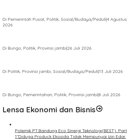
Presiden Prabowo Terima Pimpinan MPR, Bahas Sidang Tahunan
MPR dan Pokok-Pokok Haluan Negara
Di Pemerintah Pusat, Politik, Sosial/Budaya/Peduli
|
4 Agustus
2026
Perkuat Barisan Menuju Pemilu 2029, DPD PAN Bungo Gelar
MUSCAB VII Serentak
Di Bungo, Politik, Provinsi jambi
|
26 Juli 2026
Fauzi Ansori Terpilih Aklamasi Pimpin Demokrat Jambi, AHY
Tekankan Konsolidasi hingga Akar Rumput
Di Politik, Provinsi jambi, Sosial/Budaya/Peduli
|
13 Juli 2026
28 Datuk Rio Terpilih Hasil Pilrio Serentak 2026 di Kabupaten
Bungo Dijadwalkan Dilantik Dibulan Agustus–September
Di Bungo, Pemerintahan, Politik, Provinsi jambi
|
8 Juli 2026
Lensa Ekonomi dan Bisnis
Polemik PT.Bandung Eco Sinergi Teknologi(BEST). Part
1″Diduga Produck Ekosida Tidak Mempunyai Izin Edar.