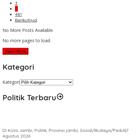
3
…
481
Berikutnya
No More Posts Available.
No more pages to load.
View More
Kategori
Kategori
Politik Terbaru
Pokir Kemas Faried Berbuah Nyata, Warga RT 07 Telanaipura
Kini Nikmati Jalan Lebih Nyaman
Di Kota Jambi, Politik, Provinsi jambi, Sosial/Budaya/Peduli
|
7
Agustus 2026