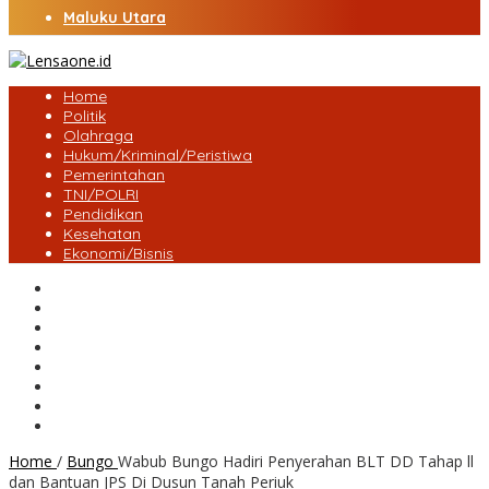
Maluku Utara
Home
Politik
Olahraga
Hukum/Kriminal/Peristiwa
Pemerintahan
TNI/POLRI
Pendidikan
Kesehatan
Ekonomi/Bisnis
Lensa Desa
Bungo
Kota Jambi
Tebo
BatangHari
Provinsi jambi
Bengkulu
Maluku Utara
Home
/
Bungo
Wabub Bungo Hadiri Penyerahan BLT DD Tahap ll
dan Bantuan JPS Di Dusun Tanah Periuk