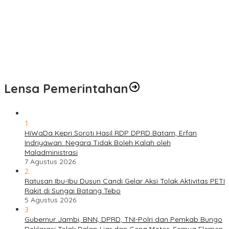
0416/Bungo Tebo di Desa Tanjung Agung
Puskesmas Kebon Handil Gagas Kampung Bahagia TB, Perkuat
Layanan Kesehatan Masyarakat
Sambut Hari Bhayangkara ke-80, Polda Jambi Gelar Gerakan
Bersama Bersih Lingkungan Road to Presisi Merdeka Run 2026
Lensa Pemerintahan
1
HiWaDa Kepri Soroti Hasil RDP DPRD Batam, Erfan
Indriyawan: Negara Tidak Boleh Kalah oleh
Maladministrasi
7 Agustus 2026
2
Ratusan Ibu-Ibu Dusun Candi Gelar Aksi Tolak Aktivitas PETI
Rakit di Sungai Batang Tebo
5 Agustus 2026
3
Gubernur Jambi, BNN, DPRD, TNI-Polri dan Pemkab Bungo