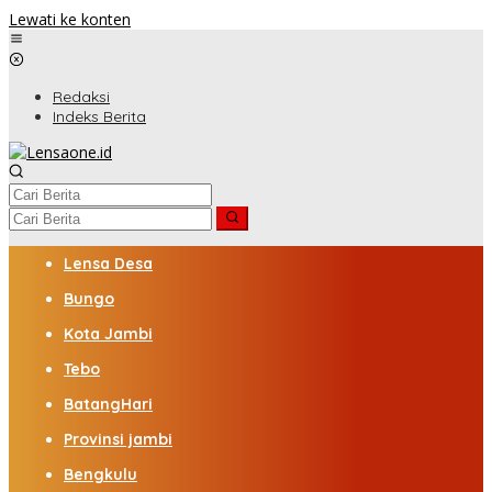
Lewati ke konten
Redaksi
Indeks Berita
Lensa Desa
Bungo
Kota Jambi
Tebo
BatangHari
Provinsi jambi
Bengkulu