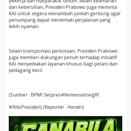
pekerja dan masyarakat umum. Selain keamanan
a
dan kebersihan, Presiden Prabowo juga meminta
p
KAI untuk segera menambah jumlah gerbong agar
i
a
penumpang dapat menikmati perjalanan yang
n
lebih nyaman.
N
a
s
i
Selain transportasi perkotaan, Presiden Prabowo
o
n
juga memberi dukungan penuh terhadap inisiatif
a
KAI menyediakan layanan khusus bagi petani dan
l
pedagang kecil.
(Sumber : BPMI Setpres#KemensetnegRI
#RilisPresiden) (Reporter : Hendri)