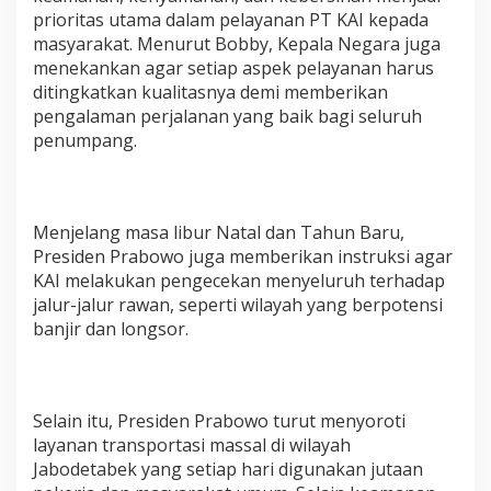
d
prioritas utama dalam pelayanan PT KAI kepada
a
masyarakat. Menurut Bobby, Kepala Negara juga
n
menekankan agar setiap aspek pelayanan harus
I
n
ditingkatkan kualitasnya demi memberikan
f
pengalaman perjalanan yang baik bagi seluruh
r
penumpang.
a
s
t
r
u
Menjelang masa libur Natal dan Tahun Baru,
k
Presiden Prabowo juga memberikan instruksi agar
t
KAI melakukan pengecekan menyeluruh terhadap
u
jalur-jalur rawan, seperti wilayah yang berpotensi
r
P
banjir dan longsor.
e
r
k
e
Selain itu, Presiden Prabowo turut menyoroti
r
layanan transportasi massal di wilayah
e
t
Jabodetabek yang setiap hari digunakan jutaan
a