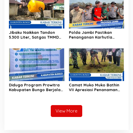
Jibaku Naikkan Tandon
Polda Jambi Pastikan
5.300 Liter, Satgas TMMD
Penanganan Karhutla
Ke-129 Percepat Fasilitas
Sungai Gelam Maksimal
Air Bersih untuk Warga
Diduga Program Prowitra
Camat Muko Muko Bathin
Kabupaten Bungo Berjalan
VII Apresiasi Penanaman
Kurang Terbuka, Publik
100 Pohon oleh Satgas
Pertanyakan Transparansi
TMMD
View More