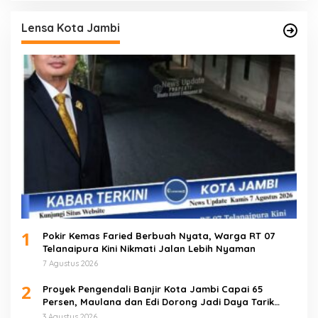
Lensa Kota Jambi
1
Pokir Kemas Faried Berbuah Nyata, Warga RT 07
Telanaipura Kini Nikmati Jalan Lebih Nyaman
7 Agustus 2026
2
Proyek Pengendali Banjir Kota Jambi Capai 65
Persen, Maulana dan Edi Dorong Jadi Daya Tarik
Wisata
3 Agustus 2026