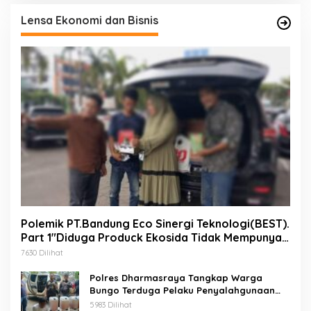
Lensa Ekonomi dan Bisnis
Polemik PT.Bandung Eco Sinergi Teknologi(BEST).
Part 1″Diduga Produck Ekosida Tidak Mempunyai
Izin Edar.
7630 Dilihat
Polres Dharmasraya Tangkap Warga
Bungo Terduga Pelaku Penyalahgunaan
BBM Bersubsidi
5983 Dilihat