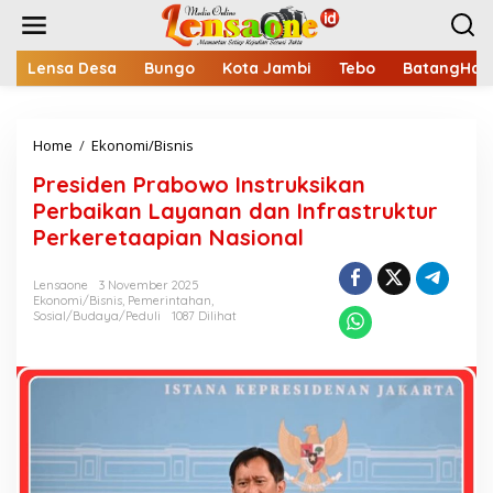
L
e
w
a
Lensa Desa
Bungo
Kota Jambi
Tebo
BatangHari
t
i
k
Home
/
Ekonomi/Bisnis
P
e
r
k
Presiden Prabowo Instruksikan
e
o
s
n
Perbaikan Layanan dan Infrastruktur
i
t
Perkeretaapian Nasional
d
e
e
n
n
Lensaone
3 November 2025
Ekonomi/Bisnis
,
Pemerintahan
,
P
Sosial/Budaya/Peduli
1087 Dilihat
r
a
b
o
w
o
I
n
s