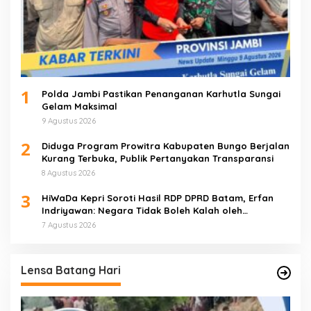
1
Polda Jambi Pastikan Penanganan Karhutla Sungai
Gelam Maksimal
9 Agustus 2026
2
Diduga Program Prowitra Kabupaten Bungo Berjalan
Kurang Terbuka, Publik Pertanyakan Transparansi
8 Agustus 2026
3
HiWaDa Kepri Soroti Hasil RDP DPRD Batam, Erfan
Indriyawan: Negara Tidak Boleh Kalah oleh
Maladministrasi
7 Agustus 2026
Lensa Batang Hari