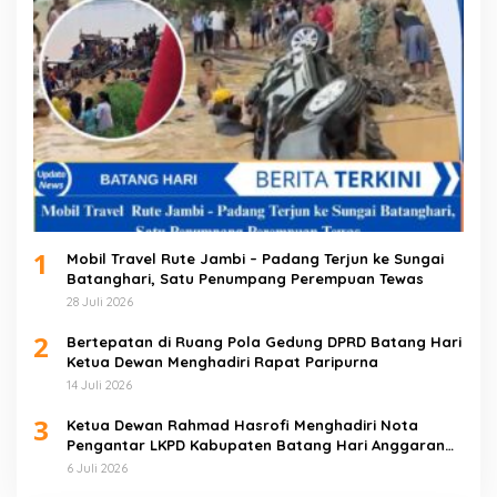
1
Mobil Travel Rute Jambi – Padang Terjun ke Sungai
Batanghari, Satu Penumpang Perempuan Tewas
28 Juli 2026
2
Bertepatan di Ruang Pola Gedung DPRD Batang Hari
Ketua Dewan Menghadiri Rapat Paripurna
14 Juli 2026
3
Ketua Dewan Rahmad Hasrofi Menghadiri Nota
Pengantar LKPD Kabupaten Batang Hari Anggaran
2025
6 Juli 2026