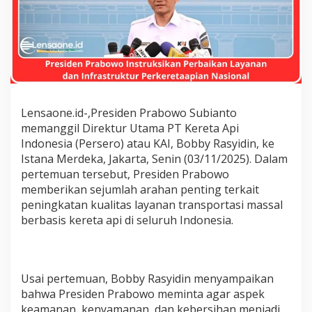
t
r
u
k
s
i
k
a
n
Lensaone.id-,Presiden Prabowo Subianto
P
memanggil Direktur Utama PT Kereta Api
e
Indonesia (Persero) atau KAI, Bobby Rasyidin, ke
r
b
Istana Merdeka, Jakarta, Senin (03/11/2025). Dalam
a
pertemuan tersebut, Presiden Prabowo
i
memberikan sejumlah arahan penting terkait
k
peningkatan kualitas layanan transportasi massal
a
n
berbasis kereta api di seluruh Indonesia.
L
a
y
a
Usai pertemuan, Bobby Rasyidin menyampaikan
n
bahwa Presiden Prabowo meminta agar aspek
a
n
keamanan, kenyamanan, dan kebersihan menjadi