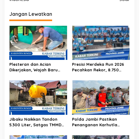
g
Jangan Lewatkan
a
s
i
p
o
s
Plesteran dan Acian
Presisi Merdeka Run 2026
Dikerjakan, Wajah Baru
Pecahkan Rekor, 8.750
RTLH Warga Tanjung Agung
Pelari Ramaikan Jambi
Mulai Terlihat
Jibaku Naikkan Tandon
Polda Jambi Pastikan
5.300 Liter, Satgas TMMD
Penanganan Karhutla
Ke-129 Percepat Fasilitas
Sungai Gelam Maksimal
Air Bersih untuk Warga