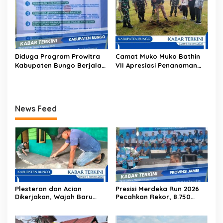
Diduga Program Prowitra
Camat Muko Muko Bathin
Kabupaten Bungo Berjalan
VII Apresiasi Penanaman
Kurang Terbuka, Publik
100 Pohon oleh Satgas
Pertanyakan Transparansi
TMMD
News Feed
Plesteran dan Acian
Presisi Merdeka Run 2026
Dikerjakan, Wajah Baru
Pecahkan Rekor, 8.750
RTLH Warga Tanjung Agung
Pelari Ramaikan Jambi
Mulai Terlihat