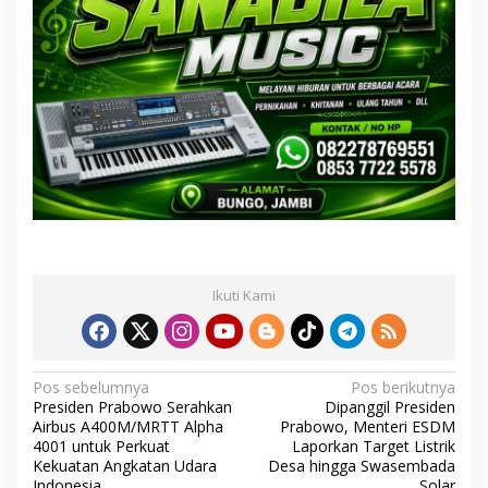
Ikuti Kami
N
Pos sebelumnya
Pos berikutnya
Presiden Prabowo Serahkan
Dipanggil Presiden
a
Airbus A400M/MRTT Alpha
Prabowo, Menteri ESDM
v
4001 untuk Perkuat
Laporkan Target Listrik
Kekuatan Angkatan Udara
Desa hingga Swasembada
i
Indonesia
Solar