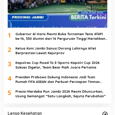
1
Gubernur Al Haris Resmi Buka Turnamen Tenis ATAPI
ke-16, 330 Alumni dari 16 Perguruan Tinggi Meriahkan
Jambi
2
Ketua Koni Jambi Sanusi Dorong Lahirnya Atlet
Berprestasi Lewat Kejurprov
3
Kapolres Cup Road To E-Sports Kapolri Cup 2026
Sukses Digelar, Team Bear Raih Juara Pertama
4
Presiden Prabowo Dukung Indonesia Jadi Tuan
Rumah FIFA ASEAN dan Perkuat Persiapan Timnas
Menuju Piala Dunia 2030
5
Presisi Merdeka Run Jambi 2026 Resmi Diluncurkan,
Usung Semangat “Satu Langkah, Sejuta Perubahan”
Satgas TMMD Ke-129 Rutin Jalani
Pemeriksaan Kesehatan, Jaga Kondisi Tetap
Lensa Kesehatan