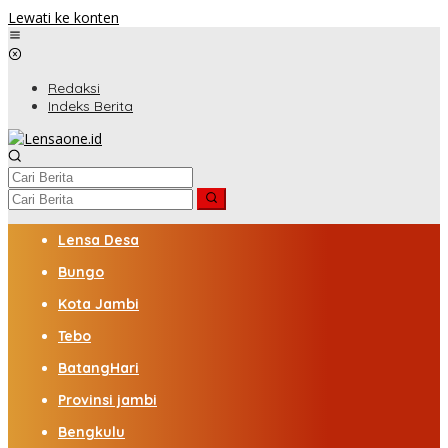
Lewati ke konten
Redaksi
Indeks Berita
Lensa Desa
Bungo
Kota Jambi
Tebo
BatangHari
Provinsi jambi
Bengkulu