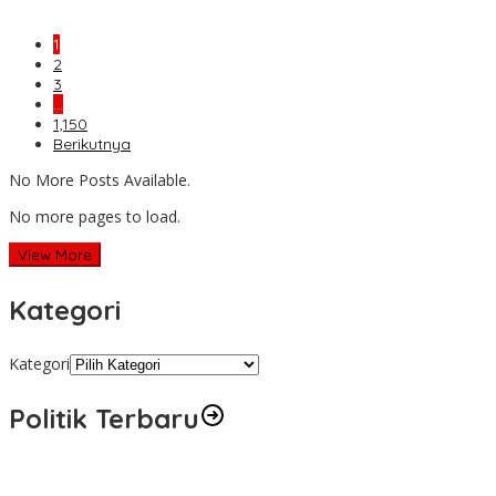
1
2
3
…
1,150
Berikutnya
No More Posts Available.
No more pages to load.
View More
Kategori
Kategori
Politik Terbaru
Presiden Prabowo Terima Pimpinan MPR, Bahas Sidang Tahunan