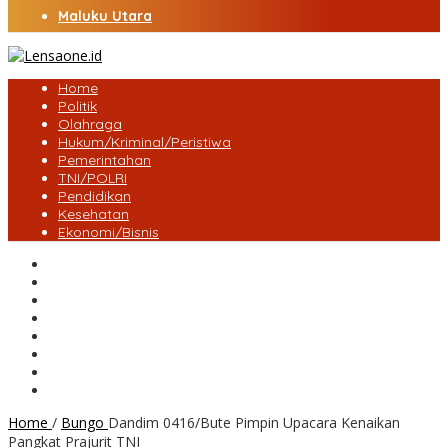
Maluku Utara
Home
Politik
Olahraga
Hukum/Kriminal/Peristiwa
Pemerintahan
TNI/POLRI
Pendidikan
Kesehatan
Ekonomi/Bisnis
Lensa Desa
Bungo
Kota Jambi
Tebo
BatangHari
Provinsi jambi
Bengkulu
Maluku Utara
Home
/
Bungo
Dandim 0416/Bute Pimpin Upacara Kenaikan
Pangkat Prajurit TNI