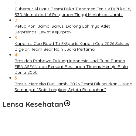
1
Gubernur Al Haris Resmi Buka Turnamen Tenis ATAPI ke-16,
330 Alumni dari 16 Perguruan Tinggi Meriahkan Jambi
2
Ketua Koni Jambi Sanusi Dorong Lahirnya Atlet
Berprestasi Lewat Kejurprov
3
Kapolres Cup Road To E-Sports Kapolri Cup 2026 Sukses
Digelar, Team Bear Raih Juara Pertama
4
Presiden Prabowo Dukung Indonesia Jadi Tuan Rumah
FIFA ASEAN dan Perkuat Persiapan Timnas Menuju Piala
Dunia 2030
5
Presisi Merdeka Run Jambi 2026 Resmi Diluncurkan, Usung
Semangat “Satu Langkah, Sejuta Perubahan”
Lensa Kesehatan
Pelayanan Kesehatan TMMD Ke-129 Disambut Antusias, Warga
Desa Tanjung Agung Manfaatkan Pemeriksaan Gratis