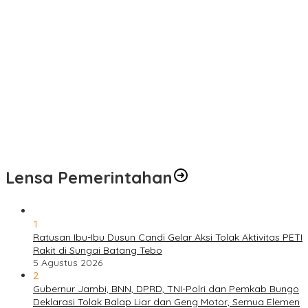
Satgas TMMD Ke-129 Rutin Jalani Pemeriksaan Kesehatan, Jaga
Kondisi Tetap Prima
Pengobatan Gratis Warnai Pembukaan TMMD Ke-129 Kodim
0416/Bungo Tebo di Desa Tanjung Agung
Puskesmas Kebon Handil Gagas Kampung Bahagia TB, Perkuat
Layanan Kesehatan Masyarakat
Sambut Hari Bhayangkara ke-80, Polda Jambi Gelar Gerakan
Bersama Bersih Lingkungan Road to Presisi Merdeka Run 2026
Lensa Pemerintahan
1
Ratusan Ibu-Ibu Dusun Candi Gelar Aksi Tolak Aktivitas PETI
Rakit di Sungai Batang Tebo
5 Agustus 2026
2
Gubernur Jambi, BNN, DPRD, TNI-Polri dan Pemkab Bungo
Deklarasi Tolak Balap Liar dan Geng Motor, Semua Elemen