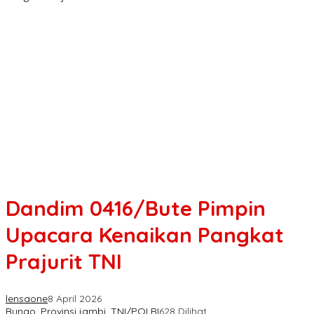
Dandim 0416/Bute Pimpin
Upacara Kenaikan Pangkat
Prajurit TNI
lensaone
8 April 2026
Bungo
,
Provinsi jambi
,
TNI/POLRI
628 Dilihat