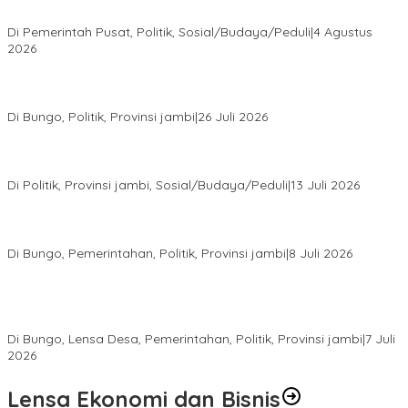
MPR dan Pokok-Pokok Haluan Negara
Di Pemerintah Pusat, Politik, Sosial/Budaya/Peduli
|
4 Agustus
2026
Perkuat Barisan Menuju Pemilu 2029, DPD PAN Bungo Gelar
MUSCAB VII Serentak
Di Bungo, Politik, Provinsi jambi
|
26 Juli 2026
Fauzi Ansori Terpilih Aklamasi Pimpin Demokrat Jambi, AHY
Tekankan Konsolidasi hingga Akar Rumput
Di Politik, Provinsi jambi, Sosial/Budaya/Peduli
|
13 Juli 2026
28 Datuk Rio Terpilih Hasil Pilrio Serentak 2026 di Kabupaten
Bungo Dijadwalkan Dilantik Dibulan Agustus–September
Di Bungo, Pemerintahan, Politik, Provinsi jambi
|
8 Juli 2026
Bupati Bungo Lantik Ahmad Saroni sebagai Rio PAW Dusun
Rantau Pandan, Camat: Lanjutkan Roda Pemerintahan yang
Sempat Tertunda
Di Bungo, Lensa Desa, Pemerintahan, Politik, Provinsi jambi
|
7 Juli
2026
Lensa Ekonomi dan Bisnis